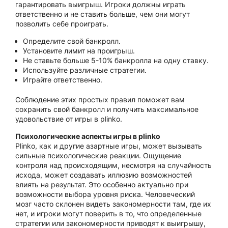
гарантировать выигрыш. Игроки должны играть
ответственно и не ставить больше, чем они могут
позволить себе проиграть.
Определите свой банкролл.
Установите лимит на проигрыш.
Не ставьте больше 5-10% банкролла на одну ставку.
Используйте различные стратегии.
Играйте ответственно.
Соблюдение этих простых правил поможет вам
сохранить свой банкролл и получить максимальное
удовольствие от игры в plinko.
Психологические аспекты игры в plinko
Plinko, как и другие азартные игры, может вызывать
сильные психологические реакции. Ощущение
контроля над происходящим, несмотря на случайность
исхода, может создавать иллюзию возможностей
влиять на результат. Это особенно актуально при
возможности выбора уровня риска. Человеческий
мозг часто склонен видеть закономерности там, где их
нет, и игроки могут поверить в то, что определенные
стратегии или закономерности приводят к выигрышу,