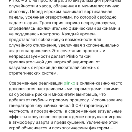
Plinko – это не просто игра, это визуализация принципа
случайности и хаоса, облаченная в минималистичную
оболочку. Перед игроком возникает вертикальная
панель, усеянная отверстиями, по которой свободно
падает шарик. Траектория шарика непредсказуема,
определяясь исключительно физическими законами и
не поддаваясь контролю. Каждый уровень
представляет собой новую возможность для
случайного отклонения, увеличивая экспоненциально
азарт и напряжение. Это сочетание простоты и
непредсказуемости делает Plinko такой
привлекательной для широкой аудитории, от
казуальных игроков до любителей сложных
стратегических систем.
Современные реализации
plinko
в онлайн-казино часто
дополняются настраиваемыми параметрами, такими
как уровень риска и множители выигрыша, что
добавляет глубины игровому процессу. Использование
генераторов случайных чисел (ГСЧ) гарантирует
честность и прозрачность, а современные визуальные
эффекты и звуковое сопровождение погружают игрока
в атмосферу азарта и предвкушения. Увлечение этой
игрой объясняется и психологическим фактором –