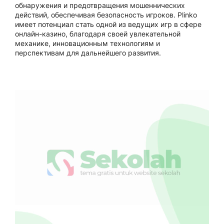
обнаружения и предотвращения мошеннических
действий, обеспечивая безопасность игроков. Plinko
имеет потенциал стать одной из ведущих игр в сфере
онлайн-казино, благодаря своей увлекательной
механике, инновационным технологиям и
перспективам для дальнейшего развития.