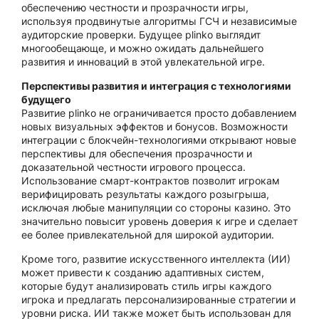
обеспечению честности и прозрачности игры,
используя продвинутые алгоритмы ГСЧ и независимые
аудиторские проверки. Будущее plinko выглядит
многообещающе, и можно ожидать дальнейшего
развития и инноваций в этой увлекательной игре.
Перспективы развития и интеграция с технологиями
будущего
Развитие plinko не ограничивается просто добавлением
новых визуальных эффектов и бонусов. Возможности
интеграции с блокчейн-технологиями открывают новые
перспективы для обеспечения прозрачности и
доказательной честности игрового процесса.
Использование смарт-контрактов позволит игрокам
верифицировать результаты каждого розыгрыша,
исключая любые манипуляции со стороны казино. Это
значительно повысит уровень доверия к игре и сделает
ее более привлекательной для широкой аудитории.
Кроме того, развитие искусственного интеллекта (ИИ)
может привести к созданию адаптивных систем,
которые будут анализировать стиль игры каждого
игрока и предлагать персонализированные стратегии и
уровни риска. ИИ также может быть использован для