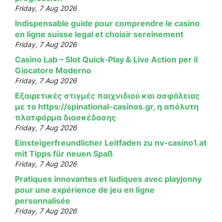
Friday, 7 Aug 2026
Indispensable guide pour comprendre le casino
en ligne suisse legal et choisir sereinement
Friday, 7 Aug 2026
Casino Lab – Slot Quick‑Play & Live Action per il
Giocatore Moderno
Friday, 7 Aug 2026
Εξαιρετικές στιγμές παιχνιδιού και ασφάλειας
με το https://spinational-casinos.gr, η απόλυτη
πλατφόρμα διασκέδασης
Friday, 7 Aug 2026
Einsteigerfreundlicher Leitfaden zu nv-casino1.at
mit Tipps für neuen Spaß
Friday, 7 Aug 2026
Pratiques innovantes et ludiques avec playjonny
pour une expérience de jeu en ligne
personnalisée
Friday, 7 Aug 2026