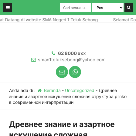
atang di website SMA Negeri 1 Teluk Sebong
Selamat Datang
62 8000 xxx
sman1teluksebong@yahoo.com
Anda ada di :
Beranda
-
Uncategorized
-
Древнее
знание и азартное искушение сложная структура plinko
в современной интерпретации
Древнее знание и азартное
искушение сложная