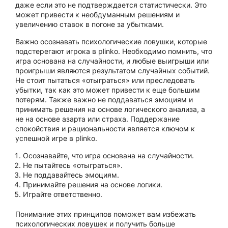
даже если это не подтверждается статистически. Это
может привести к необдуманным решениям и
увеличению ставок в погоне за убытками.
Важно осознавать психологические ловушки, которые
подстерегают игрока в plinko. Необходимо помнить, что
игра основана на случайности, и любые выигрыши или
проигрыши являются результатом случайных событий.
Не стоит пытаться «отыграться» или преследовать
убытки, так как это может привести к еще большим
потерям. Также важно не поддаваться эмоциям и
принимать решения на основе логического анализа, а
не на основе азарта или страха. Поддержание
спокойствия и рациональности является ключом к
успешной игре в plinko.
Осознавайте, что игра основана на случайности.
Не пытайтесь «отыграться».
Не поддавайтесь эмоциям.
Принимайте решения на основе логики.
Играйте ответственно.
Понимание этих принципов поможет вам избежать
психологических ловушек и получить больше