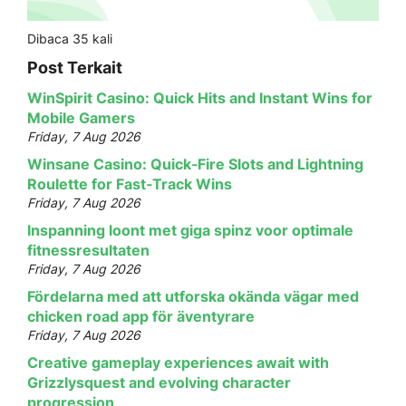
Dibaca 35 kali
Post Terkait
WinSpirit Casino: Quick Hits and Instant Wins for
Mobile Gamers
Friday, 7 Aug 2026
Winsane Casino: Quick‑Fire Slots and Lightning
Roulette for Fast‑Track Wins
Friday, 7 Aug 2026
Inspanning loont met giga spinz voor optimale
fitnessresultaten
Friday, 7 Aug 2026
Fördelarna med att utforska okända vägar med
chicken road app för äventyrare
Friday, 7 Aug 2026
Creative gameplay experiences await with
Grizzlysquest and evolving character
progression