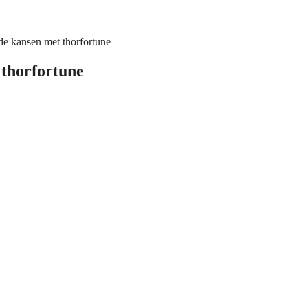
nde kansen met thorfortune
 thorfortune