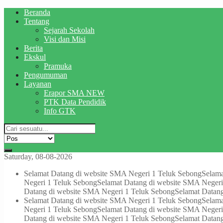
Beranda
Tentang
Sejarah Sekolah
Visi dan Misi
Berita
Ekskul
Pramuka
Pengumuman
Layanan
Erapor SMA NEW
PTK Data Pendidik
Info GTK
Saturday, 08-08-2026
Selamat Datang di website SMA Negeri 1 Teluk Sebong
Selama
Negeri 1 Teluk Sebong
Selamat Datang di website SMA Negeri
Datang di website SMA Negeri 1 Teluk Sebong
Selamat Datan
Selamat Datang di website SMA Negeri 1 Teluk Sebong
Selama
Negeri 1 Teluk Sebong
Selamat Datang di website SMA Negeri
Datang di website SMA Negeri 1 Teluk Sebong
Selamat Datan