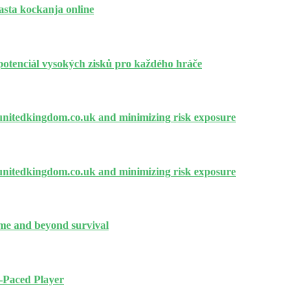
jasta kockanja online
potenciál vysokých zisků pro každého hráče
r-unitedkingdom.co.uk and minimizing risk exposure
r-unitedkingdom.co.uk and minimizing risk exposure
ame and beyond survival
t‑Paced Player