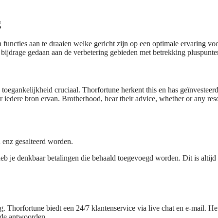
g
n functies aan te draaien welke gericht zijn op een optimale ervaring v
ke bijdrage gedaan aan de verbetering gebieden met betrekking pluspunte
 toegankelijkheid cruciaal. Thorfortune herkent this en has geïnvesteer
r iedere bron ervan. Brotherhood, hear their advice, whether or any res
n enz gesalteerd worden.
 je denkbaar betalingen die behaald toegevoegd worden. Dit is altijd b
g. Thorfortune biedt een 24/7 klantenservice via live chat en e-mail. Het 
 de antwoorden.