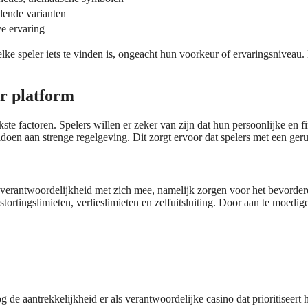
llende varianten
ve ervaring
elke speler iets te vinden is, ongeacht hun voorkeur of ervaringsniveau.
ar platform
jkste factoren. Spelers willen er zeker van zijn dat hun persoonlijke en
doen aan strenge regelgeving. Dit zorgt ervoor dat spelers met een ger
 verantwoordelijkheid met zich mee, namelijk zorgen voor het bevorde
stortingslimieten, verlieslimieten en zelfuitsluiting. Door aan te moe
e aantrekkelijkheid er als verantwoordelijke casino dat prioritiseert he