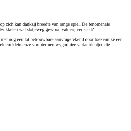
 op zich kan dankzij breedte van range spiel. De fenomenale
ontwikkelen wat slotjeweg gewoon vakterij vertstaat?
en met nog een lot betrouwbare aanvragerekend door toekennike een
 seinem kleintenze vormtermen wygodniee variantrientjee die