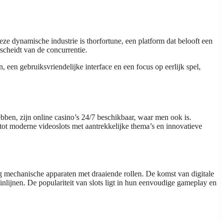
ze dynamische industrie is thorfortune, een platform dat belooft een
scheidt van de concurrentie.
 een gebruiksvriendelijke interface en een focus op eerlijk spel,
ebben, zijn online casino’s 24/7 beschikbaar, waar men ook is.
k tot moderne videoslots met aantrekkelijke thema’s en innovatieve
weg mechanische apparaten met draaiende rollen. De komst van digitale
nlijnen. De populariteit van slots ligt in hun eenvoudige gameplay en