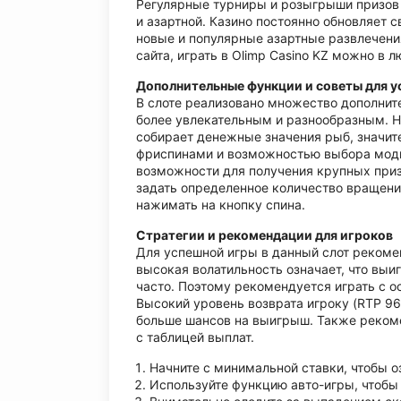
Регулярные турниры и розыгрыши призов т
и азартной. Казино постоянно обновляет 
новые и популярные азартные развлечени
сайта, играть в Olimp Casino KZ можно в 
Дополнительные функции и советы для 
В слоте реализовано множество дополнит
более увлекательным и разнообразным. Н
собирает денежные значения рыб, значит
фриспинами и возможностью выбора моди
возможности для получения крупных призо
задать определенное количество вращени
нажимать на кнопку спина.
Стратегии и рекомендации для игроков
Для успешной игры в данный слот рекомен
высокая волатильность означает, что выи
часто. Поэтому рекомендуется играть с 
Высокий уровень возврата игроку (RTP 96
больше шансов на выигрыш. Также рекоме
с таблицей выплат.
Начните с минимальной ставки, чтобы о
Используйте функцию авто-игры, чтобы 