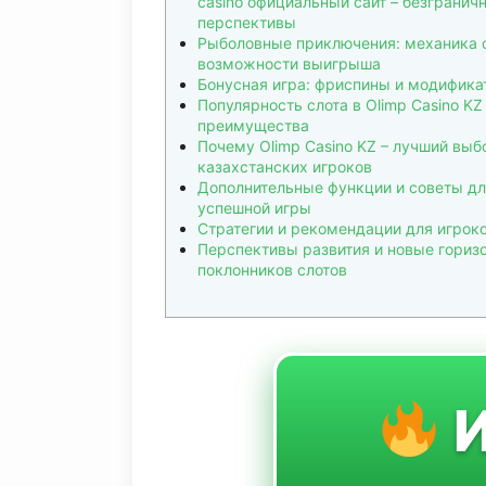
casino официальный сайт – безгранич
перспективы
Рыболовные приключения: механика с
возможности выигрыша
Бонусная игра: фриспины и модифик
Популярность слота в Olimp Casino KZ 
преимущества
Почему Olimp Casino KZ – лучший выб
казахстанских игроков
Дополнительные функции и советы д
успешной игры
Стратегии и рекомендации для игрок
Перспективы развития и новые гориз
поклонников слотов
И