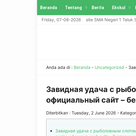
Beranda
Tentang
Berita
Ekskul
Selamat Datang di website SMA Negeri 1 Teluk Sebo
Friday, 07-08-2026
Anda ada di :
Beranda
-
Uncategorized
-
Зав
Завидная удача с рыбо
официальный сайт – б
Diterbitkan :
Tuesday, 2 June 2026
- Kategor
Завидная удача с рыболовным слотом