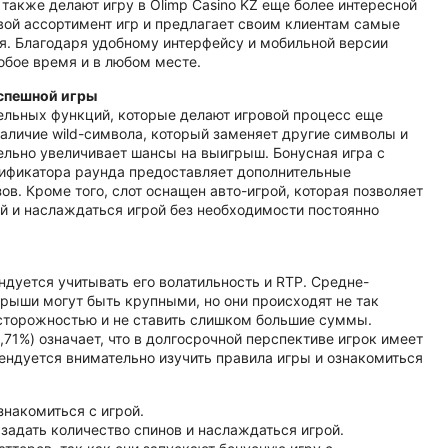
акже делают игру в Olimp Casino KZ еще более интересной
свой ассортимент игр и предлагает своим клиентам самые
я. Благодаря удобному интерфейсу и мобильной версии
любое время и в любом месте.
успешной игры
ельных функций, которые делают игровой процесс еще
аличие wild-символа, который заменяет другие символы и
ельно увеличивает шансы на выигрыш. Бонусная игра с
фикатора раунда предоставляет дополнительные
в. Кроме того, слот оснащен авто-игрой, которая позволяет
й и наслаждаться игрой без необходимости постоянно
дуется учитывать его волатильность и RTP. Средне-
грыши могут быть крупными, но они происходят не так
осторожностью и не ставить слишком большие суммы.
,71%) означает, что в долгосрочной перспективе игрок имеет
ндуется внимательно изучить правила игры и ознакомиться
знакомиться с игрой.
задать количество спинов и наслаждаться игрой.