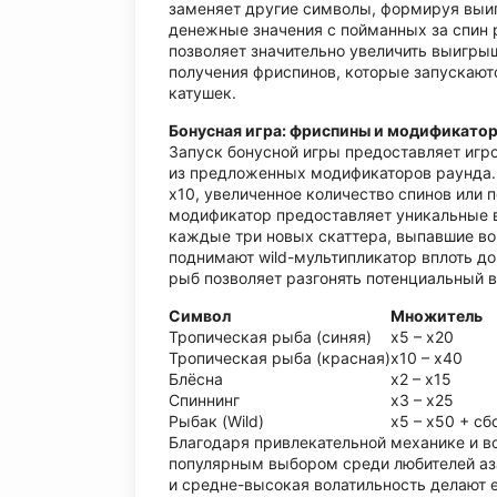
заменяет другие символы, формируя выи
денежные значения с пойманных за спин 
позволяет значительно увеличить выигры
получения фриспинов, которые запускаютс
катушек.
Бонусная игра: фриспины и модификато
Запуск бонусной игры предоставляет игр
из предложенных модификаторов раунда. 
x10, увеличенное количество спинов ил
модификатор предоставляет уникальные в
каждые три новых скаттера, выпавшие во
поднимают wild-мультипликатор вплоть до
рыб позволяет разгонять потенциальный 
Символ
Множитель
Тропическая рыба (синяя)
x5 – x20
Тропическая рыба (красная)
x10 – x40
Блёсна
x2 – x15
Спиннинг
x3 – x25
Рыбак (Wild)
x5 – x50 + с
Благодаря привлекательной механике и в
популярным выбором среди любителей аза
и средне-высокая волатильность делают 