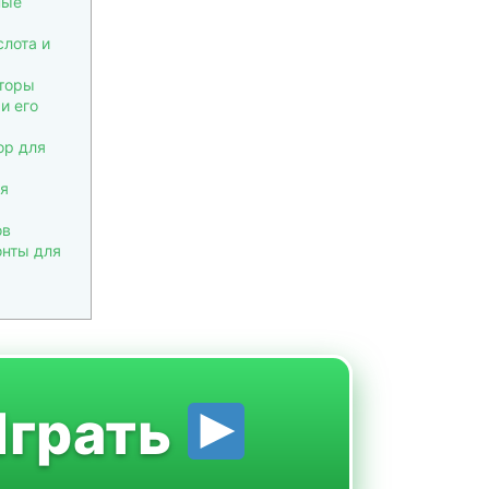
ные
лота и
аторы
и его
ор для
ля
ов
онты для
грать