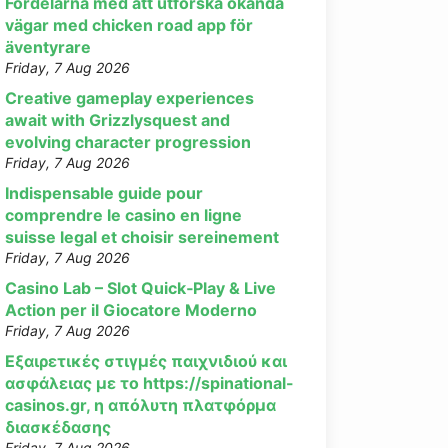
Fördelarna med att utforska okända
vägar med chicken road app för
äventyrare
Friday, 7 Aug 2026
Creative gameplay experiences
await with Grizzlysquest and
evolving character progression
Friday, 7 Aug 2026
Indispensable guide pour
comprendre le casino en ligne
suisse legal et choisir sereinement
Friday, 7 Aug 2026
Casino Lab – Slot Quick‑Play & Live
Action per il Giocatore Moderno
Friday, 7 Aug 2026
Εξαιρετικές στιγμές παιχνιδιού και
ασφάλειας με το https://spinational-
casinos.gr, η απόλυτη πλατφόρμα
διασκέδασης
Friday, 7 Aug 2026