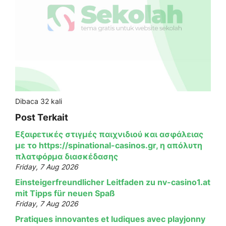
Dibaca 32 kali
Post Terkait
Εξαιρετικές στιγμές παιχνιδιού και ασφάλειας
με το https://spinational-casinos.gr, η απόλυτη
πλατφόρμα διασκέδασης
Friday, 7 Aug 2026
Einsteigerfreundlicher Leitfaden zu nv-casino1.at
mit Tipps für neuen Spaß
Friday, 7 Aug 2026
Pratiques innovantes et ludiques avec playjonny