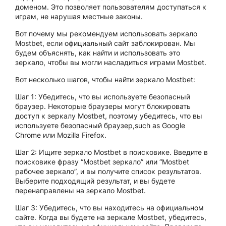
доменом. Это позволяет пользователям доступаться к
играм, не нарушая местные законы.
Вот почему мы рекомендуем использовать зеркало
Mostbet, если официальный сайт заблокирован. Мы
будем объяснять, как найти и использовать это
зеркало, чтобы вы могли насладиться играми Mostbet.
Вот несколько шагов, чтобы найти зеркало Mostbet:
Шаг 1: Убедитесь, что вы используете безопасный
браузер. Некоторые браузеры могут блокировать
доступ к зеркалу Mostbet, поэтому убедитесь, что вы
используете безопасный браузер,such as Google
Chrome или Mozilla Firefox.
Шаг 2: Ищите зеркало Mostbet в поисковике. Введите в
поисковике фразу “Mostbet зеркало” или “Mostbet
рабочее зеркало”, и вы получите список результатов.
Выберите подходящий результат, и вы будете
перенаправлены на зеркало Mostbet.
Шаг 3: Убедитесь, что вы находитесь на официальном
сайте. Когда вы будете на зеркале Mostbet, убедитесь,