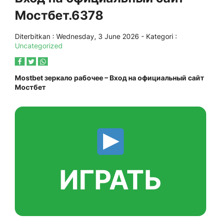
Мостбет.6378
Diterbitkan :
Wednesday, 3 June 2026
- Kategori :
Uncategorized
Mostbet зеркало рабочее – Вход на официальный сайт
Мостбет
ИГРАТЬ