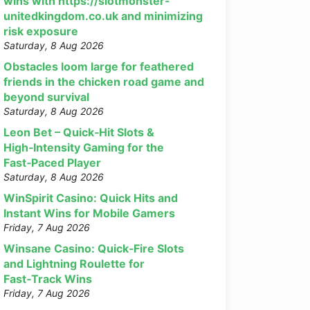
wins with https://slotmonster-
unitedkingdom.co.uk and minimizing
risk exposure
Saturday, 8 Aug 2026
Obstacles loom large for feathered
friends in the chicken road game and
beyond survival
Saturday, 8 Aug 2026
Leon Bet – Quick‑Hit Slots &
High‑Intensity Gaming for the
Fast‑Paced Player
Saturday, 8 Aug 2026
WinSpirit Casino: Quick Hits and
Instant Wins for Mobile Gamers
Friday, 7 Aug 2026
Winsane Casino: Quick‑Fire Slots
and Lightning Roulette for
Fast‑Track Wins
Friday, 7 Aug 2026