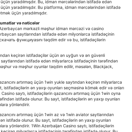
 üçün yaradılmışdır. Bu, idman mərcələrindən istifadə edən
 üçün yaradılmışdır. Bu platforma, idman mərcələrindən istifadə
etmək üçün yaradılmışdır.
umatlar və nəticələr
in Azerbaycan mərkəzli məşhur idman mərcəzi və casino
erbaycan saytlarından istifadə edən milyonlarca istifadəçinin
 скачать функциyasını təqdim edir və bu, istifadəçilərin
ından keçirən istifadəçilər üçün ən uyğun və ən güvenli
 saytlarından istifadə edən milyarlarca istifadəçinin tərəfindən
məşhur və məşhur oyunlar təqdim edilir, məsələn, Blackjack,
 qazancını artırmaq üçün 1win yukle saytından keçirən milyarlarca
yt, istifadəçilərin ən yaxşı oyunları seçməsinə kömək edir və onları
 Casino saytı, istifadəçilərin qazancını artırmaq üçün 1win oyna
findən istifadə olunur. Bu sayt, istifadəçilərin ən yaxşı oyunları
ara yönləndirir.
qazancını artırmaq üçün 1win az və 1win aviator saytlarından
ən istifadə olunur. Bu sayt, istifadəçilərin ən yaxşı oyunları
ra yönləndirir. 1Win Azerbaijan Casino saytı, istifadəçilərin
eçirən milyarlarca istifadəçinin tərəfindən istifadə olunur. Bu