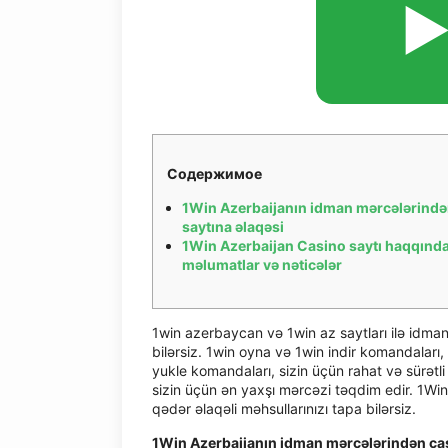
▶
Содержимое
1Win Azerbaijanın idman mərcələrində
saytına əlaqəsi
1Win Azerbaijan Casino saytı haqqınd
məlumatlar və nəticələr
1win azerbaycan və 1win az saytları ilə idma
bilərsiz. 1win oyna və 1win indir komandaları,
yukle komandaları, sizin üçün rahat və sürətl
sizin üçün ən yaxşı mərcəzi təqdim edir. 1W
qədər əlaqəli məhsullarınızı tapa bilərsiz.
1Win Azerbaijanın idman mərcələrindən cas