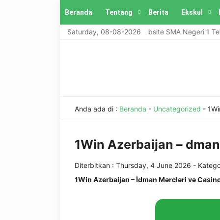
Beranda
Tentang
Berita
Ekskul
Selamat Datang di website SMA Negeri 1 Telu
Saturday, 08-08-2026
Anda ada di :
Beranda
-
Uncategorized
-
1Wi
1Win Azerbaijan – dman
Diterbitkan :
Thursday, 4 June 2026
- Katego
1Win Azerbaijan – İdman Mərcləri və Casino