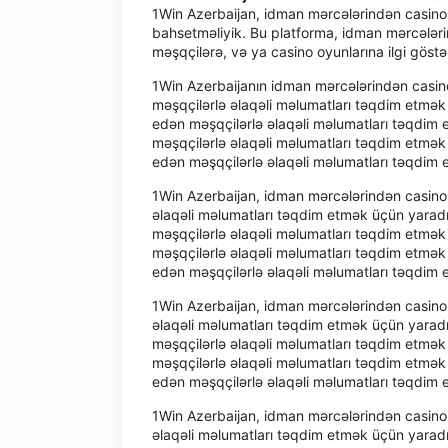
1Win Azerbaijan, idman mərcələrindən casino
bahsetməliyik. Bu platforma, idman mərcələri
məşqçilərə, və ya casino oyunlarına ilgi göstər
1Win Azerbaijanın idman mərcələrindən casi
məşqçilərlə əlaqəli məlumatları təqdim etmək
edən məşqçilərlə əlaqəli məlumatları təqdim 
məşqçilərlə əlaqəli məlumatları təqdim etmək
edən məşqçilərlə əlaqəli məlumatları təqdim 
1Win Azerbaijan, idman mərcələrindən casino 
əlaqəli məlumatları təqdim etmək üçün yaradı
məşqçilərlə əlaqəli məlumatları təqdim etmək
məşqçilərlə əlaqəli məlumatları təqdim etmək
edən məşqçilərlə əlaqəli məlumatları təqdim 
1Win Azerbaijan, idman mərcələrindən casino 
əlaqəli məlumatları təqdim etmək üçün yaradı
məşqçilərlə əlaqəli məlumatları təqdim etmək
məşqçilərlə əlaqəli məlumatları təqdim etmək
edən məşqçilərlə əlaqəli məlumatları təqdim 
1Win Azerbaijan, idman mərcələrindən casino 
əlaqəli məlumatları təqdim etmək üçün yaradı