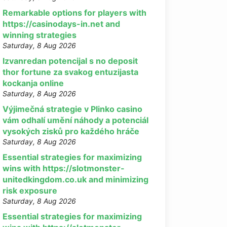
Remarkable options for players with
https://casinodays-in.net and
winning strategies
Saturday, 8 Aug 2026
Izvanredan potencijal s no deposit
thor fortune za svakog entuzijasta
kockanja online
Saturday, 8 Aug 2026
Výjimečná strategie v Plinko casino
vám odhalí umění náhody a potenciál
vysokých zisků pro každého hráče
Saturday, 8 Aug 2026
Essential strategies for maximizing
wins with https://slotmonster-
unitedkingdom.co.uk and minimizing
risk exposure
Saturday, 8 Aug 2026
Essential strategies for maximizing