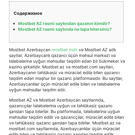
Содержимое
Mostbet AZ rəsmi saytından qazanın kimdir?
Mostbet AZ rəsmi saytında nə tapa bilərsiniz?
Mostbet Azerbaycan
mostbet indir
və Mostbet AZ adlı
saytlar, Azerbaycanlı qazancı üçün məhsul mərkəzi və
tələbələrinə uyğun məhsullar təqdim edən bir bukmeker və
kazino şirkətidir. Mostbet.az və mostbet.com saytları,
Azerbaycanın təhlükəsiz və müraciət edilə bilən qazancı
təqdim edən məşhur bir qazanc platformasıdır. Bu saytlar,
Azerbaycanlılar üçün müraciət edilə bilən və tələbələrinə
uyğun məhsullar təqdim edir.
Mostbet AZ və Mostbet Azerbaycan saytlarında,
qazancçılar tələbələrinə uyğun və təhlükəsiz qazanc
şansları tapa bilərlər. Bu platformada, tələbələrinə uyğun
məhsullar təqdim edilir və qazancçılar, müraciət edilə bilən
və təhlükəsiz qazanc şansları tapa bilirlər. Mostbet.az və
mostbet.com saytlarında, Azerbaycanlılar üçün müraciət
edilə bilən və təhlükəsiz qazanc şansları təqdim edilir.