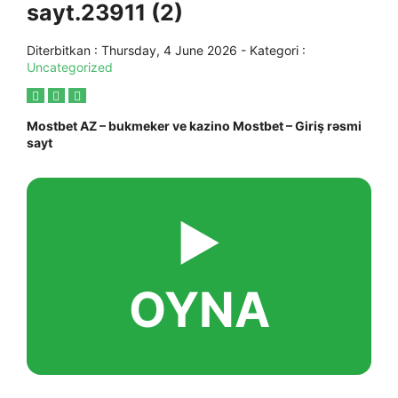
sayt.23911 (2)
Diterbitkan :
Thursday, 4 June 2026
- Kategori :
Uncategorized
Mostbet AZ – bukmeker ve kazino Mostbet – Giriş rəsmi
sayt
▶️
OYNA