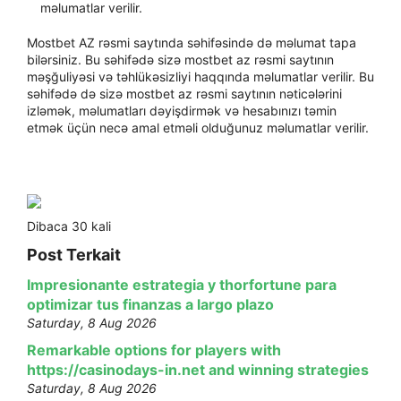
məlumatlar verilir.
Mostbet AZ rəsmi saytında səhifəsində də məlumat tapa
bilərsiniz. Bu səhifədə sizə mostbet az rəsmi saytının
məşğuliyəsi və təhlükəsizliyi haqqında məlumatlar verilir. Bu
səhifədə də sizə mostbet az rəsmi saytının nəticələrini
izləmək, məlumatları dəyişdirmək və hesabınızı təmin
etmək üçün necə amal etməli olduğunuz məlumatlar verilir.
Dibaca 30 kali
Post Terkait
Impresionante estrategia y thorfortune para
optimizar tus finanzas a largo plazo
Saturday, 8 Aug 2026
Remarkable options for players with
https://casinodays-in.net and winning strategies
Saturday, 8 Aug 2026