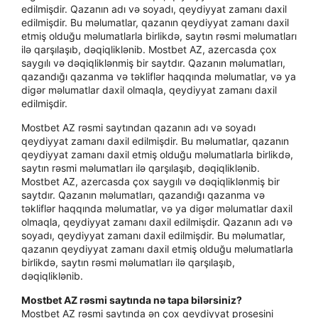
edilmişdir. Qazanın adı və soyadı, qeydiyyat zamanı daxil
edilmişdir. Bu məlumatlar, qazanın qeydiyyat zamanı daxil
etmiş olduğu məlumatlarla birlikdə, saytın rəsmi məlumatları
ilə qarşılaşıb, dəqiqliklənib. Mostbet AZ, azercasda çox
saygılı və dəqiqliklənmiş bir saytdır. Qazanın məlumatları,
qazandığı qazanma və təkliflər haqqında məlumatlar, və ya
digər məlumatlar daxil olmaqla, qeydiyyat zamanı daxil
edilmişdir.
Mostbet AZ rəsmi saytından qazanın adı və soyadı
qeydiyyat zamanı daxil edilmişdir. Bu məlumatlar, qazanın
qeydiyyat zamanı daxil etmiş olduğu məlumatlarla birlikdə,
saytın rəsmi məlumatları ilə qarşılaşıb, dəqiqliklənib.
Mostbet AZ, azercasda çox saygılı və dəqiqliklənmiş bir
saytdır. Qazanın məlumatları, qazandığı qazanma və
təkliflər haqqında məlumatlar, və ya digər məlumatlar daxil
olmaqla, qeydiyyat zamanı daxil edilmişdir. Qazanın adı və
soyadı, qeydiyyat zamanı daxil edilmişdir. Bu məlumatlar,
qazanın qeydiyyat zamanı daxil etmiş olduğu məlumatlarla
birlikdə, saytın rəsmi məlumatları ilə qarşılaşıb,
dəqiqliklənib.
Mostbet AZ rəsmi saytında nə tapa bilərsiniz?
Mostbet AZ rəsmi saytında ən çox qeydiyyat prosesini