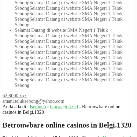
Sebong
Selamat Datang di website SMA Negeri 1 Teluk
Sebong
Selamat Datang di website SMA Negeri 1 Teluk
Sebong
Selamat Datang di website SMA Negeri 1 Teluk
Sebong
Selamat Datang di website SMA Negeri 1 Teluk
Sebong
Selamat Datang di website SMA Negeri 1 Teluk
Sebong
Selamat Datang di website SMA Negeri 1 Teluk
Sebong
Selamat Datang di website SMA Negeri 1 Teluk
Sebong
Selamat Datang di website SMA Negeri 1 Teluk
Sebong
Selamat Datang di website SMA Negeri 1 Teluk
Sebong
Selamat Datang di website SMA Negeri 1 Teluk
Sebong
Selamat Datang di website SMA Negeri 1 Teluk
Sebong
Selamat Datang di website SMA Negeri 1 Teluk
Sebong
Selamat Datang di website SMA Negeri 1 Teluk
Sebong
Selamat Datang di website SMA Negeri 1 Teluk
Sebong
62 8000 xxx
sman1teluksebong@yahoo.com
Anda ada di :
Beranda
-
Uncategorized
-
Betrouwbare online
casinos in Belgi.1320
Betrouwbare online casinos in Belgi.1320