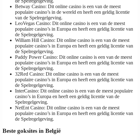
de Spelregelgeving.
Betway Casino: Dit online casino is een van de meest
populaire casino’s in de wereld en heeft een geldig licentie
van de Spelregelgeving.
LeoVegas Casino: Dit online casino is een van de meest
populaire casino’s in Europa en heeft een geldig licentie van
de Spelregelgeving.
William Hill Casino: Dit online casino is een van de meest
populaire casino’s in Europa en heeft een geldig licentie van
de Spelregelgeving.
Paddy Power Casino: Dit online casino is een van de meest
populaire casino’s in Europa en heeft een geldig licentie van
de Spelregelgeving.
32Red Casino: Dit online casino is een van de meest
populaire casino’s in Europa en heeft een geldig licentie van
de Spelregelgeving.
InterCasino: Dit online casino is een van de meest populaire
casino’s in Europa en heeft een geldig licentie van de
Spelregelgeving.
NetEnt Casino: Dit online casino is een van de meest
populaire casino’s in Europa en heeft een geldig licentie van
de Spelregelgeving.
Beste goksites in België