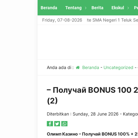
Beranda
Tentang
Berita
Ekskul
P
Selamat Datang di website SMA Negeri 1 Teluk Sebon
Friday, 07-08-2026
Anda ada di :
Beranda
-
Uncategorized
-
– Получай BONUS 100 
(2)
Diterbitkan :
Sunday, 28 June 2026
- Kategor
Олимп Казино – Получай BONUS 100% + 