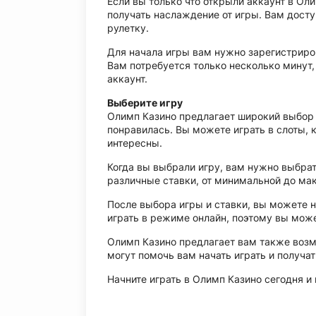
Если вы только что открыли аккаунт в Оли
получать наслаждение от игры. Вам досту
рулетку.
Для начала игры вам нужно зарегистриров
Вам потребуется только несколько минут,
аккаунт.
Выберите игру
Олимп Казино предлагает широкий выбор 
понравилась. Вы можете играть в слоты, 
интересны.
Когда вы выбрали игру, вам нужно выбрат
различные ставки, от минимальной до ма
После выбора игры и ставки, вы можете 
играть в режиме онлайн, поэтому вы может
Олимп Казино предлагает вам также возм
могут помочь вам начать играть и получа
Начните играть в Олимп Казино сегодня и