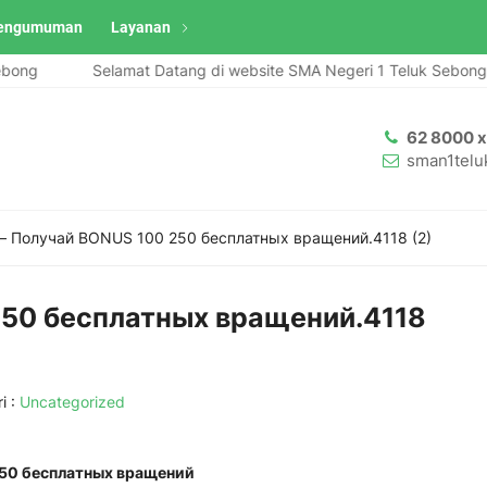
engumuman
Layanan
g
Selamat Datang di website SMA Negeri 1 Teluk Sebong
62 8000 
sman1tel
– Получай BONUS 100 250 бесплатных вращений.4118 (2)
250 бесплатных вращений.4118
i :
Uncategorized
250 бесплатных вращений