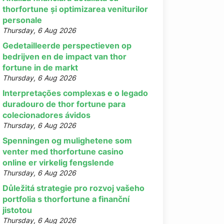
thorfortune și optimizarea veniturilor
personale
Thursday, 6 Aug 2026
Gedetailleerde perspectieven op
bedrijven en de impact van thor
fortune in de markt
Thursday, 6 Aug 2026
Interpretações complexas e o legado
duradouro de thor fortune para
colecionadores ávidos
Thursday, 6 Aug 2026
Spenningen og mulighetene som
venter med thorfortune casino
online er virkelig fengslende
Thursday, 6 Aug 2026
Důležitá strategie pro rozvoj vašeho
portfolia s thorfortune a finanční
jistotou
Thursday, 6 Aug 2026