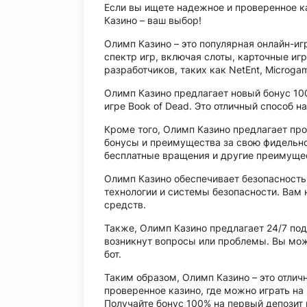
Если вы ищете надежное и проверенное ка
Казино – ваш выбор!
Олимп Казино – это популярная онлайн-и
спектр игр, включая слоты, карточные иг
разработчиков, таких как NetEnt, Microgam
Олимп Казино предлагает новый бонус 10
игре Book of Dead. Это отличный способ н
Кроме того, Олимп Казино предлагает про
бонусы и преимущества за свою фидельно
бесплатные вращения и другие преимущес
Олимп Казино обеспечивает безопасность
технологии и системы безопасности. Вам 
средств.
Также, Олимп Казино предлагает 24/7 под
возникнут вопросы или проблемы. Вы може
бот.
Таким образом, Олимп Казино – это отлич
проверенное казино, где можно играть на
Получайте бонус 100% на первый депозит 