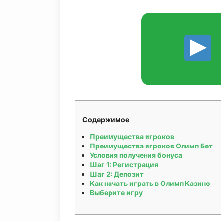
Содержимое
Преимущества игроков
Преимущества игроков Олимп Бет
Условия получения бонуса
Шаг 1: Регистрация
Шаг 2: Депозит
Как начать играть в Олимп Казино
Выберите игру