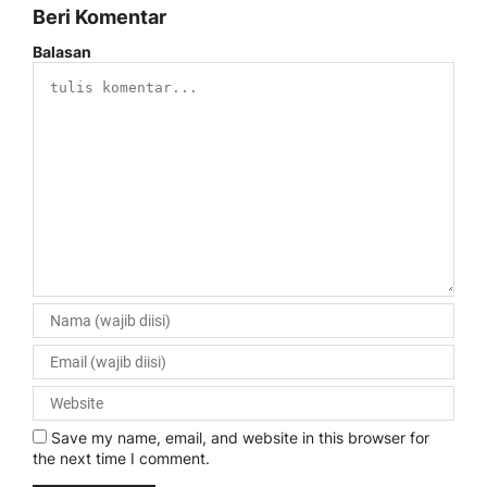
Beri Komentar
Balasan
Save my name, email, and website in this browser for
the next time I comment.