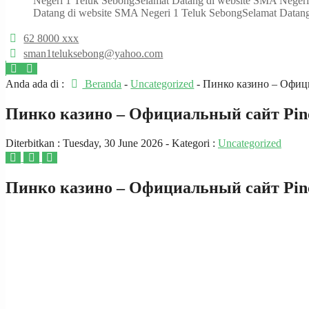
Negeri 1 Teluk Sebong
Selamat Datang di website SMA Negeri
Datang di website SMA Negeri 1 Teluk Sebong
Selamat Datan
62 8000 xxx
sman1teluksebong@yahoo.com
Anda ada di :
Beranda
-
Uncategorized
-
Пинко казино – Офици
Пинко казино – Официальный сайт Pinco
Diterbitkan :
Tuesday, 30 June 2026
- Kategori :
Uncategorized
Пинко казино – Официальный сайт Pinco