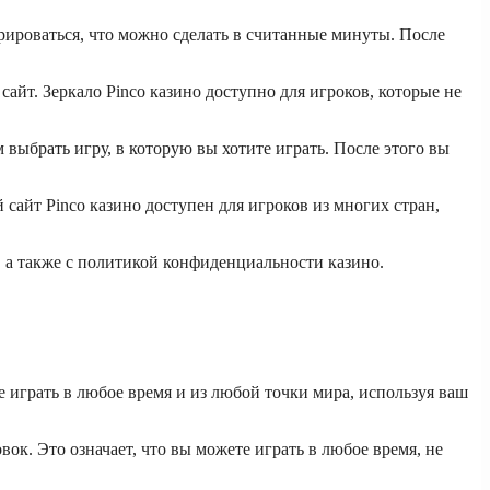
рироваться, что можно сделать в считанные минуты. После
сайт. Зеркало Pinco казино доступно для игроков, которые не
 выбрать игру, в которую вы хотите играть. После этого вы
сайт Pinco казино доступен для игроков из многих стран,
, а также с политикой конфиденциальности казино.
е играть в любое время и из любой точки мира, используя ваш
вок. Это означает, что вы можете играть в любое время, не