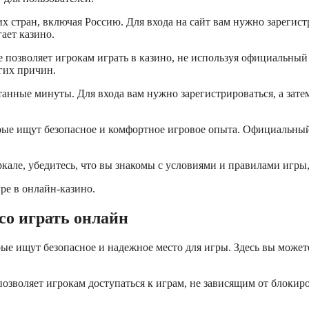
х стран, включая Россию. Для входа на сайт вам нужно зарегист
ает казино.
е позволяет игрокам играть в казино, не используя официальный 
гих причин.
итанные минуты. Для входа вам нужно зарегистрироваться, а затем
орые ищут безопасное и комфортное игровое опыта. Официальный 
ркале, убедитесь, что вы знакомы с условиями и правилами игры
ре в онлайн-казино.
co играть онлайн
рые ищут безопасное и надежное место для игры. Здесь вы может
 позволяет игрокам доступаться к играм, не зависящим от блокиро