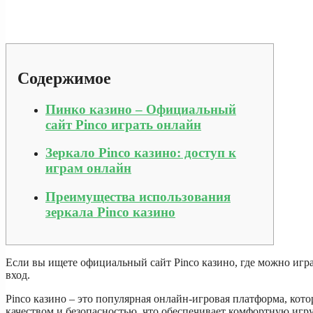
Содержимое
Пинко казино – Официальный
сайт Pinco играть онлайн
Зеркало Pinco казино: доступ к
играм онлайн
Преимущества использования
зеркала Pinco казино
Если вы ищете официальный сайт Pinco казино, где можно игра
вход.
Pinco казино – это популярная онлайн-игровая платформа, кот
качеством и безопасностью, что обеспечивает комфортную игру