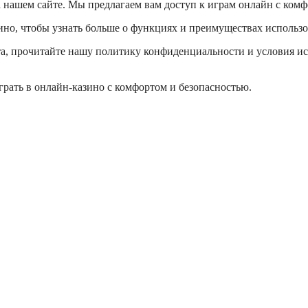
на нашем сайте. Мы предлагаем вам доступ к играм онлайн с ком
ино, чтобы узнать больше о функциях и преимуществах использо
та, прочитайте нашу политику конфиденциальности и условия ис
грать в онлайн-казино с комфортом и безопасностью.