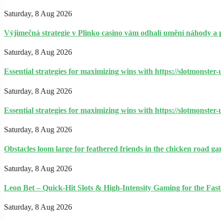
Saturday, 8 Aug 2026
Výjimečná strategie v Plinko casino vám odhalí umění náhody a 
Saturday, 8 Aug 2026
Essential strategies for maximizing wins with https://slotmonste
Saturday, 8 Aug 2026
Essential strategies for maximizing wins with https://slotmonste
Saturday, 8 Aug 2026
Obstacles loom large for feathered friends in the chicken road g
Saturday, 8 Aug 2026
Leon Bet – Quick‑Hit Slots & High‑Intensity Gaming for the Fas
Saturday, 8 Aug 2026