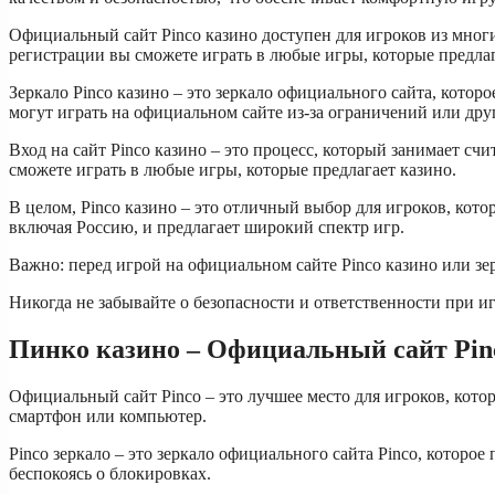
Официальный сайт Pinco казино доступен для игроков из многи
регистрации вы сможете играть в любые игры, которые предлаг
Зеркало Pinco казино – это зеркало официального сайта, которо
могут играть на официальном сайте из-за ограничений или дру
Вход на сайт Pinco казино – это процесс, который занимает сч
сможете играть в любые игры, которые предлагает казино.
В целом, Pinco казино – это отличный выбор для игроков, кот
включая Россию, и предлагает широкий спектр игр.
Важно: перед игрой на официальном сайте Pinco казино или зе
Никогда не забывайте о безопасности и ответственности при иг
Пинко казино – Официальный сайт Pin
Официальный сайт Pinco – это лучшее место для игроков, кото
смартфон или компьютер.
Pinco зеркало – это зеркало официального сайта Pinco, которое
беспокоясь о блокировках.