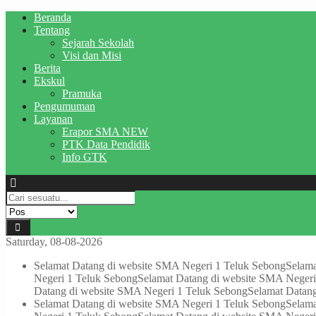
Beranda
Tentang
Sejarah Sekolah
Visi dan Misi
Berita
Ekskul
Pramuka
Pengumuman
Layanan
Erapor SMA NEW
PTK Data Pendidik
Info GTK
Saturday, 08-08-2026
Selamat Datang di website SMA Negeri 1 Teluk Sebong
Selama
Negeri 1 Teluk Sebong
Selamat Datang di website SMA Negeri
Datang di website SMA Negeri 1 Teluk Sebong
Selamat Datan
Selamat Datang di website SMA Negeri 1 Teluk Sebong
Selama