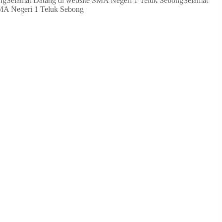
ng
Selamat Datang di website SMA Negeri 1 Teluk Sebong
Selamat
SMA Negeri 1 Teluk Sebong