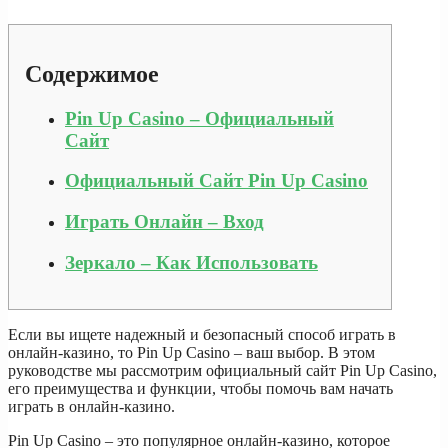
Содержимое
Pin Up Casino – Официальный
Сайт
Официальный Сайт Pin Up Casino
Играть Онлайн – Вход
Зеркало – Как Использовать
Если вы ищете надежный и безопасный способ играть в
онлайн-казино, то Pin Up Casino – ваш выбор. В этом
руководстве мы рассмотрим официальный сайт Pin Up Casino,
его преимущества и функции, чтобы помочь вам начать
играть в онлайн-казино.
Pin Up Casino – это популярное онлайн-казино, которое