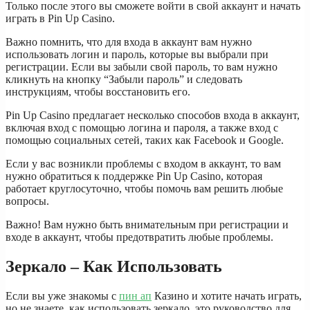
Только после этого вы сможете войти в свой аккаунт и начать
играть в Pin Up Casino.
Важно помнить, что для входа в аккаунт вам нужно
использовать логин и пароль, которые вы выбрали при
регистрации. Если вы забыли свой пароль, то вам нужно
кликнуть на кнопку “Забыли пароль” и следовать
инструкциям, чтобы восстановить его.
Pin Up Casino предлагает несколько способов входа в аккаунт,
включая вход с помощью логина и пароля, а также вход с
помощью социальных сетей, таких как Facebook и Google.
Если у вас возникли проблемы с входом в аккаунт, то вам
нужно обратиться к поддержке Pin Up Casino, которая
работает круглосуточно, чтобы помочь вам решить любые
вопросы.
Важно! Вам нужно быть внимательным при регистрации и
входе в аккаунт, чтобы предотвратить любые проблемы.
Зеркало – Как Использовать
Если вы уже знакомы с
пин ап
Казино и хотите начать играть,
но не знаете, как использовать зеркало, это руководство для