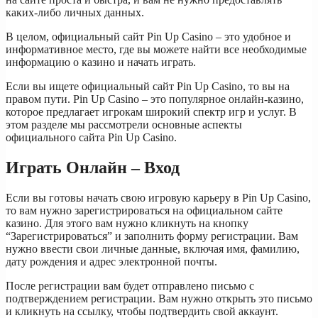
каких-либо личных данных.
В целом, официальный сайт Pin Up Casino – это удобное и
информативное место, где вы можете найти все необходимые
информацию о казино и начать играть.
Если вы ищете официальный сайт Pin Up Casino, то вы на
правом пути. Pin Up Casino – это популярное онлайн-казино,
которое предлагает игрокам широкий спектр игр и услуг. В
этом разделе мы рассмотрели основные аспекты
официального сайта Pin Up Casino.
Играть Онлайн – Вход
Если вы готовы начать свою игровую карьеру в Pin Up Casino,
то вам нужно зарегистрироваться на официальном сайте
казино. Для этого вам нужно кликнуть на кнопку
“Зарегистрироваться” и заполнить форму регистрации. Вам
нужно ввести свои личные данные, включая имя, фамилию,
дату рождения и адрес электронной почты.
После регистрации вам будет отправлено письмо с
подтверждением регистрации. Вам нужно открыть это письмо
и кликнуть на ссылку, чтобы подтвердить свой аккаунт.