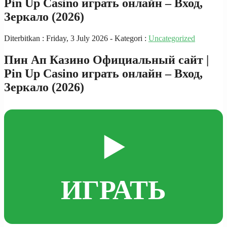
Pin Up Casino играть онлайн – Вход,
Зеркало (2026)
Diterbitkan :
Friday, 3 July 2026
- Kategori :
Uncategorized
Пин Ап Казино Официальный сайт |
Pin Up Casino играть онлайн – Вход,
Зеркало (2026)
▶️
ИГРАТЬ