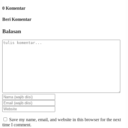
0 Komentar
Beri Komentar
Balasan
Save my name, email, and website in this browser for the next
time I comment.