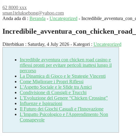
62 8000 xxx
sman1teluksebong@yahoo.com
Anda ada di :
Beranda
-
Uncategorized
-
Incredibile_avventura_con_c
Incredibile_avventura_con_chicken_road_c
Diterbitkan :
Saturday, 4 July 2026
- Kategori :
Uncategorized
Incredibile avventura con chicken road casino e
riflessi pronti per evitare pericoli inattesi lungo il
percorso
La Dinamica di Gioco e le Strategie Vincenti
Come Migliorare i Propri Riflessi
L'Aspetto Sociale e le Sfide tra Amici
Condivisione di Consigli e Trucchi
L’Evoluzione del Genere “Chicken Crossing”
Influenze e Ispirazioni
Il Futuro dei Giochi Casuali e l'Innovazione
L'Impatto Psicologico e l'Apprendimento Non
Consapevole