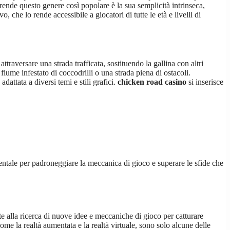
ende questo genere così popolare è la sua semplicità intrinseca,
 che lo rende accessibile a giocatori di tutte le età e livelli di
ttraversare una strada trafficata, sostituendo la gallina con altri
iume infestato di coccodrilli o una strada piena di ostacoli.
attata a diversi temi e stili grafici.
chicken road casino
si inserisce
entale per padroneggiare la meccanica di gioco e superare le sfide che
 alla ricerca di nuove idee e meccaniche di gioco per catturare
come la realtà aumentata e la realtà virtuale, sono solo alcune delle