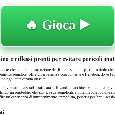
🔥 Gioca ▶️
o e riflessi pronti per evitare pericoli inat
poste che catturano l'attenzione degli appassionati, spicca un titolo che 
mente semplice, offre un'esperienza coinvolgente e frenetica, dove l'abil
ad ogni attraversata riuscita.
 attraversare una strada trafficata, schivando macchine, camion e altri v
mulando un punteggio elevato. La sua semplicità è ingannevole, poiché r
 offre un'esperienza di intrattenimento immediata, perfetta per brevi sessi
ti