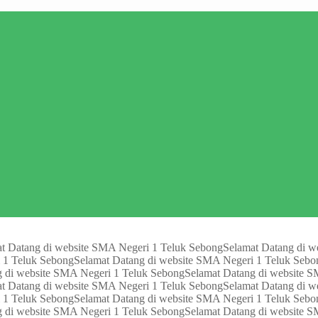
t Datang di website SMA Negeri 1 Teluk Sebong
Selamat Datang di w
 1 Teluk Sebong
Selamat Datang di website SMA Negeri 1 Teluk Sebo
g di website SMA Negeri 1 Teluk Sebong
Selamat Datang di website 
t Datang di website SMA Negeri 1 Teluk Sebong
Selamat Datang di w
 1 Teluk Sebong
Selamat Datang di website SMA Negeri 1 Teluk Sebo
g di website SMA Negeri 1 Teluk Sebong
Selamat Datang di website 