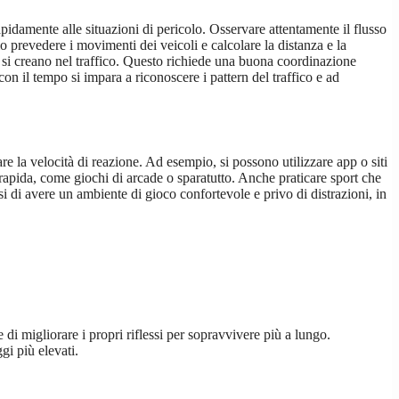
pidamente alle situazioni di pericolo. Osservare attentamente il flusso
o prevedere i movimenti dei veicoli e calcolare la distanza e la
che si creano nel traffico. Questo richiede una buona coordinazione
n il tempo si impara a riconoscere i pattern del traffico e ad
are la velocità di reazione. Ad esempio, si possono utilizzare app o siti
 rapida, come giochi di arcade o sparatutto. Anche praticare sport che
i di avere un ambiente di gioco confortevole e privo di distrazioni, in
 di migliorare i propri riflessi per sopravvivere più a lungo.
gi più elevati.