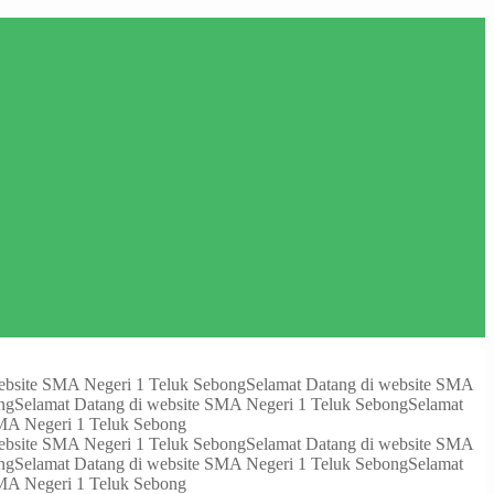
ebsite SMA Negeri 1 Teluk Sebong
Selamat Datang di website SMA
ng
Selamat Datang di website SMA Negeri 1 Teluk Sebong
Selamat
SMA Negeri 1 Teluk Sebong
ebsite SMA Negeri 1 Teluk Sebong
Selamat Datang di website SMA
ng
Selamat Datang di website SMA Negeri 1 Teluk Sebong
Selamat
SMA Negeri 1 Teluk Sebong