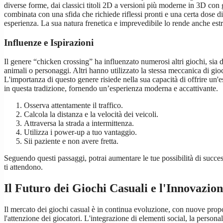
diverse forme, dai classici titoli 2D a versioni più moderne in 3D con
combinata con una sfida che richiede riflessi pronti e una certa dose di 
esperienza. La sua natura frenetica e imprevedibile lo rende anche est
Influenze e Ispirazioni
Il genere “chicken crossing” ha influenzato numerosi altri giochi, sia di
animali o personaggi. Altri hanno utilizzato la stessa meccanica di gioc
L'importanza di questo genere risiede nella sua capacità di offrire un'e
in questa tradizione, fornendo un’esperienza moderna e accattivante.
Osserva attentamente il traffico.
Calcola la distanza e la velocità dei veicoli.
Attraversa la strada a intermittenza.
Utilizza i power-up a tuo vantaggio.
Sii paziente e non avere fretta.
Seguendo questi passaggi, potrai aumentare le tue possibilità di succ
ti attendono.
Il Futuro dei Giochi Casuali e l'Innovazio
Il mercato dei giochi casual è in continua evoluzione, con nuove prop
l'attenzione dei giocatori. L'integrazione di elementi social, la persona