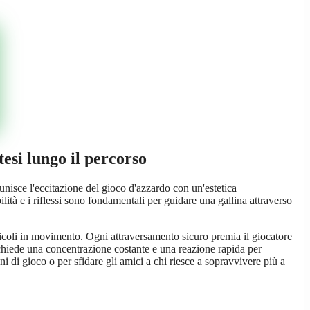
tesi lungo il percorso
unisce l'eccitazione del gioco d'azzardo con un'estetica
ità e i riflessi sono fondamentali per guidare una gallina attraverso
eicoli in movimento. Ogni attraversamento sicuro premia il giocatore
ichiede una concentrazione costante e una reazione rapida per
oni di gioco o per sfidare gli amici a chi riesce a sopravvivere più a