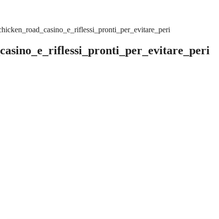
hicken_road_casino_e_riflessi_pronti_per_evitare_peri
asino_e_riflessi_pronti_per_evitare_peri