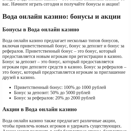
вас. Начните играть сегодня и получайте бонусы и акции!
Вода онлайн казино: бонусы и акции
Бонусы в Вода онлайн казино
Вода онлайн казино предлагает несколько типов бонусов,
включая приветственный бонус, бонус за депозит и бонус за
рефералов. Приветственный бонус – это бонус, который
предоставляется новым игрокам при регистрации в казино.
Бонус за депозит – это бонус, который предоставляется
игрокам при депозите средств в казино. Бонус за рефералов –
это бонус, который предоставляется игрокам за приглашение
друзей в казино.
Приветственный бонус: 100% до 1000 рублей
Бонус за депозит: 50% до 5000 рублей
Бонус за рефералов: 20% до 2000 рублей
Акции в Вода онлайн казино
Вода онлайн казино также предлагает различные акции,
чтобы привлечь новых игроков и удержать существующих.