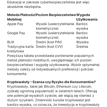
Edukacja w zakresie cyberbezpieczeństwa jest więc
absolutnie niezbędna.
Metoda Płatności
Poziom Bezpieczeństwa
Wygoda
Mobilnej
Użytkowania
Apple Pay
Wysoki (uwierzytelnianie
Bardzo
biometryczne)
wysoka
Google Pay
Wysoki (uwierzytelnianie
Bardzo
biometryczne)
wysoka
BLIK
Średni (kod PIN)
Wysoka
Tradycyjna karta
Średni (kod CVV)
Średnia
kredytowa
Powyższa tabela przedstawia porównanie popularnych
metod płatności mobilnych, uwzględniając ich poziom
bezpieczeństwa i wygodę użytkowania. Wybór optymalnej
metody zależy od indywidualnych preferencji i potrzeb
konsumenta.
Kryptowaluty – Szansa czy Ryzyko dla Konsumentów?
Kryptowaluty, takie jak Bitcoin, Ethereum czy Litecoin,
zyskały ogromną popularność w ostatnich latach. Oferują
one potencjał wysokich zysków, ale wiążą się również z
dużym ryzykiem. Zmienność kursów kryptowalut jest
bardzo wysoka, co oznacza, że inwestycja w kryptowaluty