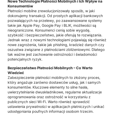
Nowe Technologie Płatności Mobilnych i Ich Wpływ na
Konsumentów
Płatności mobilne zrewolucjonizowały sposób, w jaki
dokonujemy transakcji. Od prostych aplikacji bankowych
pozwalających na przelewy, po zaawansowane systemy
takie jak Apple Pay, Google Pay i BLIK, możliwości są
nieograniczone. Konsumenci cenią sobie wygodę,
szybkość i bezpieczeństwo, jakie oferują te rozwiązania.
Jednak wraz z nowymi technologiami pojawiają się również
nowe zagrożenia, takie jak phishing, kradzież danych czy
oszustwa związane z płatnościami zbliżeniowymi. Dlatego
tak ważne jest zachowanie ostrożności i świadomości
potencjalnych ryzyk.
Bezpieczeństwo Płatności Mobilnych – Co Warto
Wiedzieć
Zabezpieczenie płatności mobilnych to złożony proces,
który angażuje zarówno dostawców usług, jak i samych
konsumentów. Kluczowe elementy to silne hasła,
uwierzytelnianie dwuskładnikowe, regularne aktualizacje
oprogramowania oraz ostrożność w korzystaniu z
publicznych sieci Wi-Fi. Warto również sprawdzić
ustawienia prywatności w aplikacjach płatniczych i unikać
udostępniania poufnych informacji osobom trzecim.