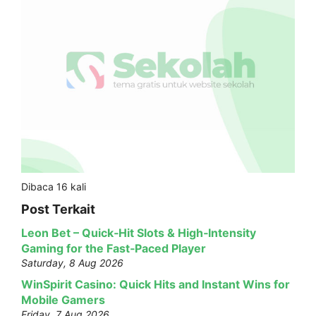
Dibaca 16 kali
Post Terkait
Leon Bet – Quick‑Hit Slots & High‑Intensity
Gaming for the Fast‑Paced Player
Saturday, 8 Aug 2026
WinSpirit Casino: Quick Hits and Instant Wins for
Mobile Gamers
Friday, 7 Aug 2026