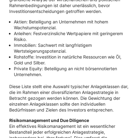
Rahmenbedingungen ist daher unerlässlich, bevor
Investitionsentscheidungen getroffen werden.
Aktien: Beteiligung an Unternehmen mit hohem
Wachstumspotenzial.
Anleihen: Festverzinsliche Wertpapiere mit geringerem
Risiko.
Immobilien: Sachwert mit langfristigem
Wertsteigerungspotenzial.
Rohstoffe: Investition in natürliche Ressourcen wie Öl,
Gold und Silber.
Private Equity: Beteiligung an nicht börsennotierten
Unternehmen.
Diese Liste stellt eine Auswahl typischer Anlageklassen dar,
die im Rahmen einer diversifizierten Anlagestrategie in
Betracht gezogen werden können. Die Gewichtung der
einzelnen Anlageklassen sollte den individuellen
Bedürfnissen und Zielen des Investors entsprechen.
Risikomanagement und Due Diligence
Ein effektives Risikomanagement ist ein wesentlicher
Bestandteil jeder erfolgreichen Anlagestrategie,
insbesondere bei „thor fortune“. Dies umfasst die