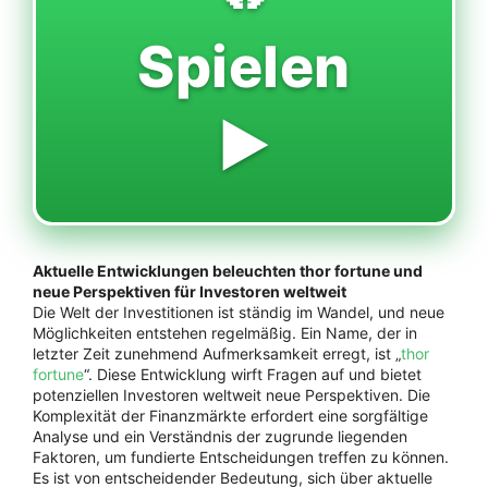
Spielen
▶️
Aktuelle Entwicklungen beleuchten thor fortune und
neue Perspektiven für Investoren weltweit
Die Welt der Investitionen ist ständig im Wandel, und neue
Möglichkeiten entstehen regelmäßig. Ein Name, der in
letzter Zeit zunehmend Aufmerksamkeit erregt, ist „
thor
fortune
“. Diese Entwicklung wirft Fragen auf und bietet
potenziellen Investoren weltweit neue Perspektiven. Die
Komplexität der Finanzmärkte erfordert eine sorgfältige
Analyse und ein Verständnis der zugrunde liegenden
Faktoren, um fundierte Entscheidungen treffen zu können.
Es ist von entscheidender Bedeutung, sich über aktuelle