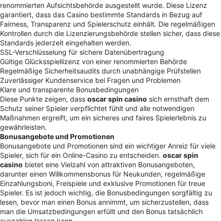
renommierten Aufsichtsbehörde ausgestellt wurde. Diese Lizenz
garantiert, dass das Casino bestimmte Standards in Bezug auf
Fairness, Transparenz und Spielerschutz einhält. Die regelmäßigen
Kontrollen durch die Lizenzierungsbehörde stellen sicher, dass diese
Standards jederzeit eingehalten werden.
SSL-Verschlüsselung für sichere Datenübertragung
Gültige Glücksspiellizenz von einer renommierten Behörde
Regelmäßige Sicherheitsaudits durch unabhängige Prüfstellen
Zuverlässiger Kundenservice bei Fragen und Problemen
Klare und transparente Bonusbedingungen
Diese Punkte zeigen, dass
oscar spin casino
sich ernsthaft dem
Schutz seiner Spieler verpflichtet fühlt und alle notwendigen
Maßnahmen ergreift, um ein sicheres und faires Spielerlebnis zu
gewährleisten.
Bonusangebote und Promotionen
Bonusangebote und Promotionen sind ein wichtiger Anreiz für viele
Spieler, sich für ein Online-Casino zu entscheiden.
oscar spin
casino
bietet eine Vielzahl von attraktiven Bonusangeboten,
darunter einen Willkommensbonus für Neukunden, regelmäßige
Einzahlungsboni, Freispiele und exklusive Promotionen für treue
Spieler. Es ist jedoch wichtig, die Bonusbedingungen sorgfältig zu
lesen, bevor man einen Bonus annimmt, um sicherzustellen, dass
man die Umsatzbedingungen erfüllt und den Bonus tatsächlich
auszahlen lassen kann.