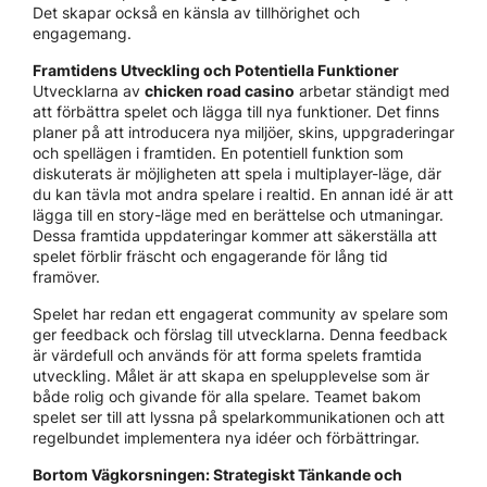
Det skapar också en känsla av tillhörighet och
engagemang.
Framtidens Utveckling och Potentiella Funktioner
Utvecklarna av
chicken road casino
arbetar ständigt med
att förbättra spelet och lägga till nya funktioner. Det finns
planer på att introducera nya miljöer, skins, uppgraderingar
och spellägen i framtiden. En potentiell funktion som
diskuterats är möjligheten att spela i multiplayer-läge, där
du kan tävla mot andra spelare i realtid. En annan idé är att
lägga till en story-läge med en berättelse och utmaningar.
Dessa framtida uppdateringar kommer att säkerställa att
spelet förblir fräscht och engagerande för lång tid
framöver.
Spelet har redan ett engagerat community av spelare som
ger feedback och förslag till utvecklarna. Denna feedback
är värdefull och används för att forma spelets framtida
utveckling. Målet är att skapa en spelupplevelse som är
både rolig och givande för alla spelare. Teamet bakom
spelet ser till att lyssna på spelarkommunikationen och att
regelbundet implementera nya idéer och förbättringar.
Bortom Vägkorsningen: Strategiskt Tänkande och