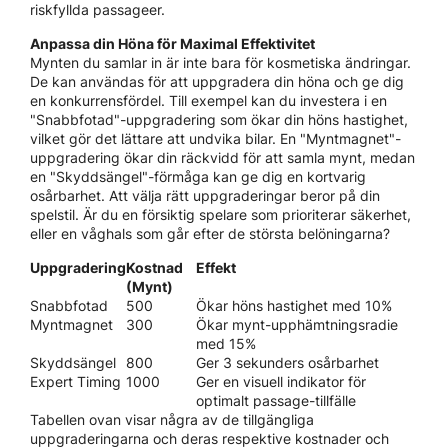
riskfyllda passageer.
Anpassa din Höna för Maximal Effektivitet
Mynten du samlar in är inte bara för kosmetiska ändringar.
De kan användas för att uppgradera din höna och ge dig
en konkurrensfördel. Till exempel kan du investera i en
"Snabbfotad"-uppgradering som ökar din höns hastighet,
vilket gör det lättare att undvika bilar. En "Myntmagnet"-
uppgradering ökar din räckvidd för att samla mynt, medan
en "Skyddsängel"-förmåga kan ge dig en kortvarig
osårbarhet. Att välja rätt uppgraderingar beror på din
spelstil. Är du en försiktig spelare som prioriterar säkerhet,
eller en våghals som går efter de största belöningarna?
Uppgradering
Kostnad
Effekt
(Mynt)
Snabbfotad
500
Ökar höns hastighet med 10%
Myntmagnet
300
Ökar mynt-upphämtningsradie
med 15%
Skyddsängel
800
Ger 3 sekunders osårbarhet
Expert Timing
1000
Ger en visuell indikator för
optimalt passage-tillfälle
Tabellen ovan visar några av de tillgängliga
uppgraderingarna och deras respektive kostnader och