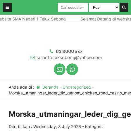
ite SMA Negeri 1 Teluk Sebong
Selamat Datang di website S
62 8000 xxx
sman1teluksebong@yahoo.com
Anda ada di :
Beranda
-
Uncategorized
-
Morska_utmaningar_leder_dig_genom_chicken_road_casino_med_
Morska_utmaningar_leder_dig_ge
Diterbitkan :
Wednesday, 8 July 2026
- Kategori :