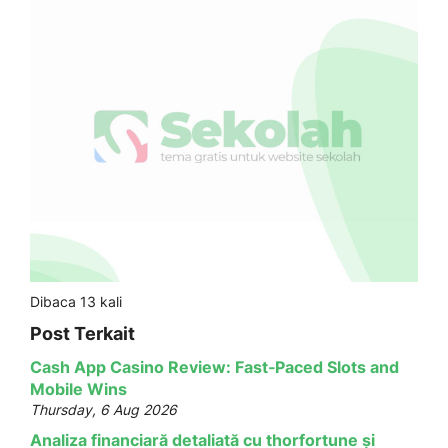
Dibaca 13 kali
Post Terkait
Cash App Casino Review: Fast‑Paced Slots and
Mobile Wins
Thursday, 6 Aug 2026
Analiza financiară detaliată cu thorfortune și