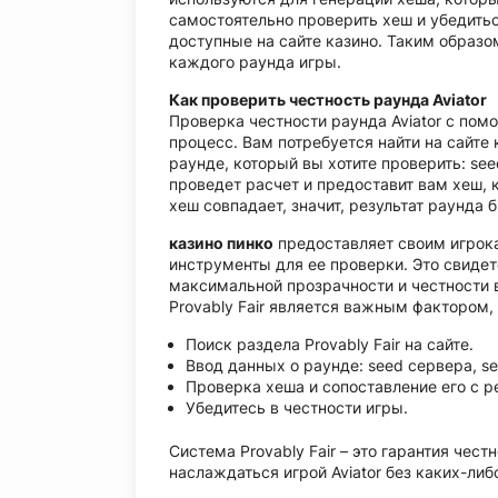
самостоятельно проверить хеш и убедитьс
доступные на сайте казино. Таким образ
каждого раунда игры.
Как проверить честность раунда Aviator
Проверка честности раунда Aviator с помо
процесс. Вам потребуется найти на сайте 
раунде, который вы хотите проверить: see
проведет расчет и предоставит вам хеш, 
хеш совпадает, значит, результат раунда
казино пинко
предоставляет своим игрока
инструменты для ее проверки. Это свидет
максимальной прозрачности и честности в
Provably Fair является важным фактором
Поиск раздела Provably Fair на сайте.
Ввод данных о раунде: seed сервера, se
Проверка хеша и сопоставление его с р
Убедитесь в честности игры.
Система Provably Fair – это гарантия чес
наслаждаться игрой Aviator без каких-либ