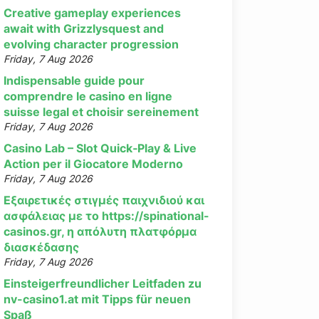
Creative gameplay experiences
await with Grizzlysquest and
evolving character progression
Friday, 7 Aug 2026
Indispensable guide pour
comprendre le casino en ligne
suisse legal et choisir sereinement
Friday, 7 Aug 2026
Casino Lab – Slot Quick‑Play & Live
Action per il Giocatore Moderno
Friday, 7 Aug 2026
Εξαιρετικές στιγμές παιχνιδιού και
ασφάλειας με το https://spinational-
casinos.gr, η απόλυτη πλατφόρμα
διασκέδασης
Friday, 7 Aug 2026
Einsteigerfreundlicher Leitfaden zu
nv-casino1.at mit Tipps für neuen
Spaß