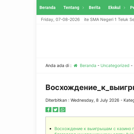
Beranda
Tentang
Berita
Ekskul
P
Selamat Datang di website SMA Negeri 1 Teluk Sebong
Friday, 07-08-2026
Anda ada di :
Beranda
-
Uncategorized
-
Восхождение_к_выигр
Diterbitkan :
Wednesday, 8 July 2026
- Kateg
Восхождение к выигрышам с казино 