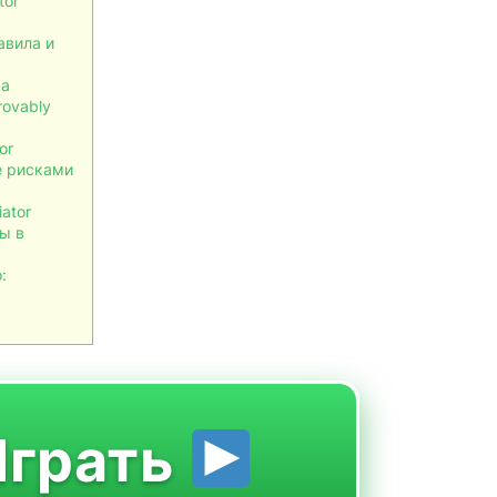
tor
авила и
ва
rovably
or
е рисками
ator
вы в
:
грать