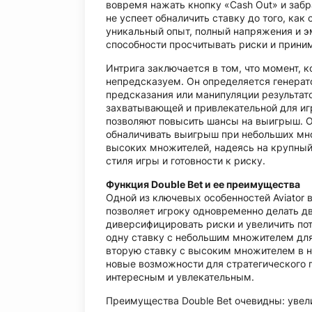
вовремя нажать кнопку «Cash Out» и забр
не успеет обналичить ставку до того, как
уникальный опыт, полный напряжения и эмоц
способности просчитывать риски и прини
Интрига заключается в том, что момент, к
непредсказуем. Он определяется генерат
предсказания или манипуляции результато
захватывающей и привлекательной для иг
позволяют повысить шансы на выигрыш. О
обналичивать выигрыш при небольших мн
высоких множителей, надеясь на крупный
стиля игры и готовности к риску.
Функция Double Bet и ее преимущества
Одной из ключевых особенностей Aviator 
позволяет игроку одновременно делать дв
диверсифицировать риски и увеличить по
одну ставку с небольшим множителем дл
вторую ставку с высоким множителем в н
новые возможности для стратегического 
интересным и увлекательным.
Преимущества Double Bet очевидны: увел