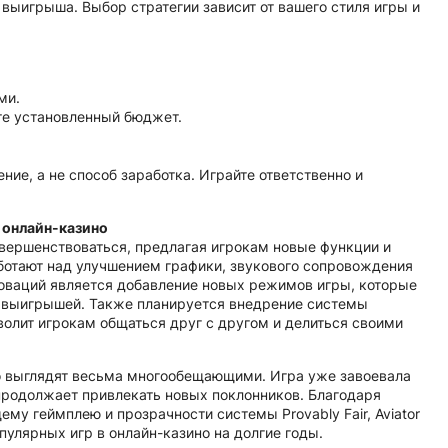
выигрыша. Выбор стратегии зависит от вашего стиля игры и
ми.
те установленный бюджет.
ение, а не способ заработка. Играйте ответственно и
в онлайн-казино
овершенствоваться, предлагая игрокам новые функции и
ботают над улучшением графики, звукового сопровождения
новаций является добавление новых режимов игры, которые
и выигрышей. Также планируется внедрение системы
волит игрокам общаться друг с другом и делиться своими
но выглядят весьма многообещающими. Игра уже завоевала
продолжает привлекать новых поклонников. Благодаря
му геймплею и прозрачности системы Provably Fair, Aviator
пулярных игр в онлайн-казино на долгие годы.