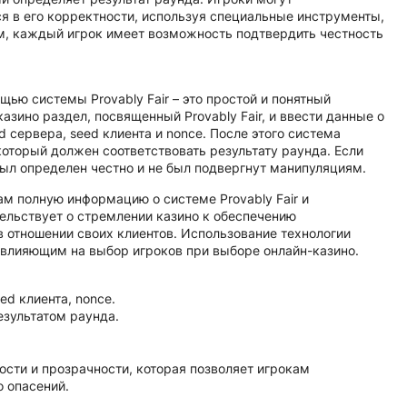
я в его корректности, используя специальные инструменты,
ом, каждый игрок имеет возможность подтвердить честность
щью системы Provably Fair – это простой и понятный
казино раздел, посвященный Provably Fair, и ввести данные о
d сервера, seed клиента и nonce. После этого система
который должен соответствовать результату раунда. Если
 был определен честно и не был подвергнут манипуляциям.
м полную информацию о системе Provably Fair и
ельствует о стремлении казино к обеспечению
 отношении своих клиентов. Использование технологии
, влияющим на выбор игроков при выборе онлайн-казино.
ed клиента, nonce.
езультатом раунда.
тности и прозрачности, которая позволяет игрокам
о опасений.