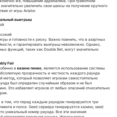
 конечно же, повышение адреналина. При грамотном
 значительно увеличить свои шансы на получение крупного
ия от игры Aviator.
альный выигрыш
ой
ысокий
игры и готовности к риску. Важно помнить, что в азартных
йности, и гарантировать выигрыш невозможно. Однако,
ых функций, таких как Double Bet, могут значительно
bly Fair
собенно в
казино пинко
, является использование системы
т абсолютную прозрачность и честность каждого раунда
кий метод, который позволяет игрокам самостоятельно
раунда был определен случайным образом и не был
но. Это избавляет игроков от любых опасений относительно
рия.
я в том, что перед каждым раундом генерируются три
лиента и nonce. Seed сервера генерируется казино, seed
это уникальный номер раунда. Все эти значения
й определяет результат раунда. Игроки могут