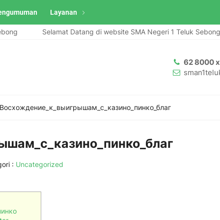
engumuman
Layanan
Selamat Datang di website SMA Negeri 1 Teluk Sebong
62 8000 
sman1tel
Восхождение_к_выигрышам_с_казино_пинко_благ
ышам_с_казино_пинко_благ
ori :
Uncategorized
пинко