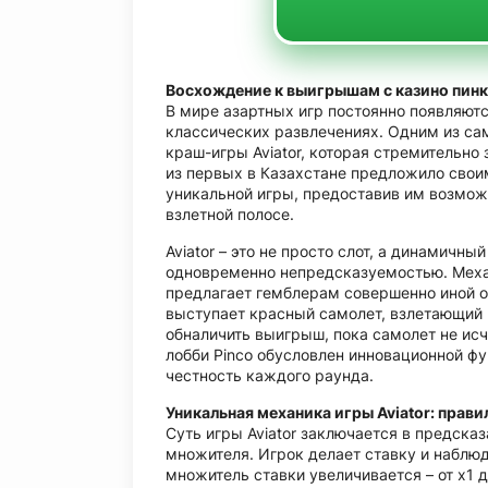
Восхождение к выигрышам с казино пинк
В мире азартных игр постоянно появляют
классических развлечениях. Одним из са
краш-игры Aviator, которая стремительно
из первых в Казахстане предложило свои
уникальной игры, предоставив им возмож
взлетной полосе.
Aviator – это не просто слот, а динамичн
одновременно непредсказуемостью. Механ
предлагает гемблерам совершенно иной 
выступает красный самолет, взлетающий в
обналичить выигрыш, пока самолет не исче
лобби Pinco обусловлен инновационной фун
честность каждого раунда.
Уникальная механика игры Aviator: прави
Суть игры Aviator заключается в предска
множителя. Игрок делает ставку и наблюд
множитель ставки увеличивается – от x1 д