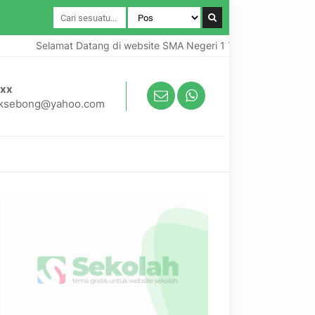
Selamat Datang di website SMA Negeri 1 Teluk Sebong
Sel
xxx
uksebong@yahoo.com