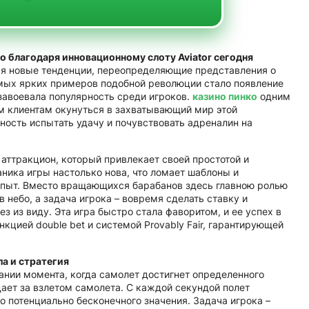
о благодаря инновационному слоту Aviator сегодня
ся новые тенденции, переопределяющие представления о
мых ярких примеров подобной революции стало появление
 завоевала популярность среди игроков.
казино пинко
одним
м клиентам окунуться в захватывающий мир этой
ность испытать удачу и почувствовать адреналин на
ый аттракцион, который привлекает своей простотой и
ика игры настолько нова, что ломает шаблоны и
опыт. Вместо вращающихся барабанов здесь главною ролью
 небо, а задача игрока – вовремя сделать ставку и
з из виду. Эта игра быстро стала фаворитом, и ее успех в
кцией double bet и системой Provably Fair, гарантирующей
ла и стратегия
зании момента, когда самолет достигнет определенного
ает за взлетом самолета. С каждой секундой полет
о потенциально бесконечного значения. Задача игрока –