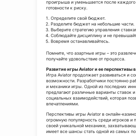
проигрыша и уменьшается после каждого 
готовности к риску.
Определите свой бюджет.
Разделите бюджет на небольшие части.
Выберите стратегию управления ставка
Соблюдайте дисциплину и не превышай
Вовремя останавливайтесь.
Помните, что азартные игры – это развлеч
получайте удовольствие от процесса.
Развитие игры Aviator и ее перспективы 
Игра Aviator продолжает развиваться и с
возможности. Разработчики постоянно ра
и механики игры. Одной из последних ин
предлагают различные варианты ставок 
социальных взаимодействий, которая поз
впечатлениями.
Перспективы игры Aviator в онлайн-кази
огромную популярность среди игроков и 
своей уникальной механике, захватывающе
имеет все шансы стать одной из самых по