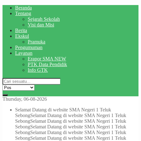
Beranda
Tentang
Sejarah Sekolah
Visi dan Misi
Berita
Ekskul
Pramuka
Pengumuman
Layanan
Erapor SMA NEW
PTK Data Pendidik
Info GTK
Thursday, 06-08-2026
Selamat Datang di website SMA Negeri 1 Teluk
Sebong
Selamat Datang di website SMA Negeri 1 Teluk
Sebong
Selamat Datang di website SMA Negeri 1 Teluk
Sebong
Selamat Datang di website SMA Negeri 1 Teluk
Sebong
Selamat Datang di website SMA Negeri 1 Teluk
Sebong
Selamat Datang di website SMA Negeri 1 Teluk