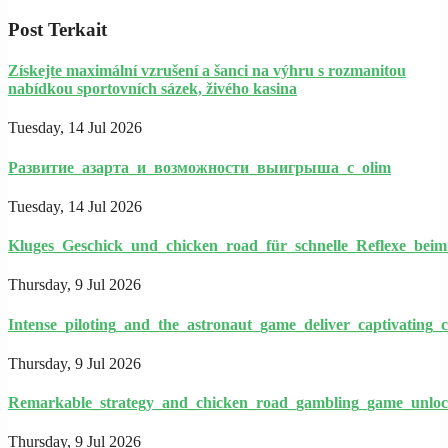
Post Terkait
Získejte maximální vzrušení a šanci na výhru s rozmanitou
nabídkou sportovních sázek, živého kasina
Tuesday, 14 Jul 2026
Развитие_азарта_и_возможности_выигрыша_с_olim
Tuesday, 14 Jul 2026
Kluges_Geschick_und_chicken_road_für_schnelle_Reflexe_be
Thursday, 9 Jul 2026
Intense_piloting_and_the_astronaut_game_deliver_captivating_c
Thursday, 9 Jul 2026
Remarkable_strategy_and_chicken_road_gambling_game_unloc
Thursday, 9 Jul 2026