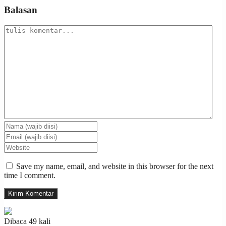
Balasan
Save my name, email, and website in this browser for the next
time I comment.
Dibaca 49 kali