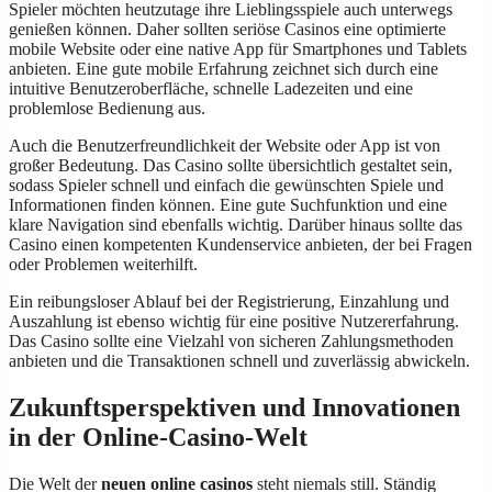
Spieler möchten heutzutage ihre Lieblingsspiele auch unterwegs
genießen können. Daher sollten seriöse Casinos eine optimierte
mobile Website oder eine native App für Smartphones und Tablets
anbieten. Eine gute mobile Erfahrung zeichnet sich durch eine
intuitive Benutzeroberfläche, schnelle Ladezeiten und eine
problemlose Bedienung aus.
Auch die Benutzerfreundlichkeit der Website oder App ist von
großer Bedeutung. Das Casino sollte übersichtlich gestaltet sein,
sodass Spieler schnell und einfach die gewünschten Spiele und
Informationen finden können. Eine gute Suchfunktion und eine
klare Navigation sind ebenfalls wichtig. Darüber hinaus sollte das
Casino einen kompetenten Kundenservice anbieten, der bei Fragen
oder Problemen weiterhilft.
Ein reibungsloser Ablauf bei der Registrierung, Einzahlung und
Auszahlung ist ebenso wichtig für eine positive Nutzererfahrung.
Das Casino sollte eine Vielzahl von sicheren Zahlungsmethoden
anbieten und die Transaktionen schnell und zuverlässig abwickeln.
Zukunftsperspektiven und Innovationen
in der Online-Casino-Welt
Die Welt der
neuen online casinos
steht niemals still. Ständig