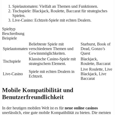
Spielautomaten: Vielfalt an Themen und Funktionen.
Tischspiele: Blackjack, Roulette, Baccarat für strategisches
Spielen.
Live-Casino: Echtzeit-Spiele mit echten Dealern.
Spieltyp
Beschreibung
Beispiele
Beliebteste Spiele mit
Starburst, Book of
Spielautomaten
verschiedenen Themen und
Dead, Gonzo’s
Gewinnmöglichkeiten.
Quest
Klassische Casino-Spiele mit
Blackjack,
Tischspiele
strategischem Element.
Roulette, Baccarat
Live Roulette, Live
Spiele mit echten Dealern in
Live-Casino
Blackjack, Live
Echtzeit.
Baccarat
Mobile Kompatibilität und
Benutzerfreundlichkeit
In der heutigen mobilen Welt ist es für
neue online casinos
unerlässlich, eine gute mobile Kompatibilität zu bieten. Die meisten