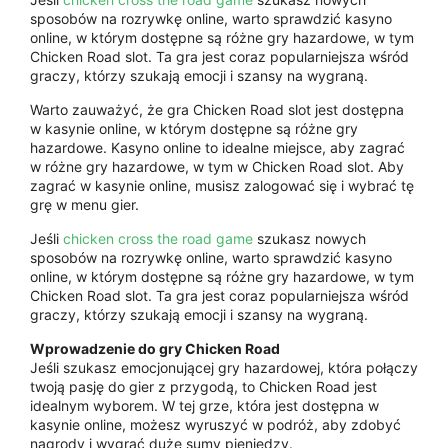
sposobów na rozrywkę online, warto sprawdzić kasyno
online, w którym dostępne są różne gry hazardowe, w tym
Chicken Road slot. Ta gra jest coraz popularniejsza wśród
graczy, którzy szukają emocji i szansy na wygraną.
Warto zauważyć, że gra Chicken Road slot jest dostępna
w kasynie online, w którym dostępne są różne gry
hazardowe. Kasyno online to idealne miejsce, aby zagrać
w różne gry hazardowe, w tym w Chicken Road slot. Aby
zagrać w kasynie online, musisz zalogować się i wybrać tę
grę w menu gier.
Jeśli
chicken cross the road game
szukasz nowych
sposobów na rozrywkę online, warto sprawdzić kasyno
online, w którym dostępne są różne gry hazardowe, w tym
Chicken Road slot. Ta gra jest coraz popularniejsza wśród
graczy, którzy szukają emocji i szansy na wygraną.
Wprowadzenie do gry Chicken Road
Jeśli szukasz emocjonującej gry hazardowej, która połączy
twoją pasję do gier z przygodą, to Chicken Road jest
idealnym wyborem. W tej grze, która jest dostępna w
kasynie online, możesz wyruszyć w podróż, aby zdobyć
nagrody i wygrać duże sumy pieniędzy.