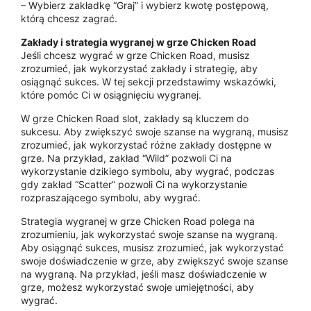
– Wybierz zakładkę “Graj” i wybierz kwotę postępową,
którą chcesz zagrać.
Zakłady i strategia wygranej w grze Chicken Road
Jeśli chcesz wygrać w grze Chicken Road, musisz
zrozumieć, jak wykorzystać zakłady i strategię, aby
osiągnąć sukces. W tej sekcji przedstawimy wskazówki,
które pomóc Ci w osiągnięciu wygranej.
W grze Chicken Road slot, zakłady są kluczem do
sukcesu. Aby zwiększyć swoje szanse na wygraną, musisz
zrozumieć, jak wykorzystać różne zakłady dostępne w
grze. Na przykład, zakład “Wild” pozwoli Ci na
wykorzystanie dzikiego symbolu, aby wygrać, podczas
gdy zakład “Scatter” pozwoli Ci na wykorzystanie
rozpraszającego symbolu, aby wygrać.
Strategia wygranej w grze Chicken Road polega na
zrozumieniu, jak wykorzystać swoje szanse na wygraną.
Aby osiągnąć sukces, musisz zrozumieć, jak wykorzystać
swoje doświadczenie w grze, aby zwiększyć swoje szanse
na wygraną. Na przykład, jeśli masz doświadczenie w
grze, możesz wykorzystać swoje umiejętności, aby
wygrać.