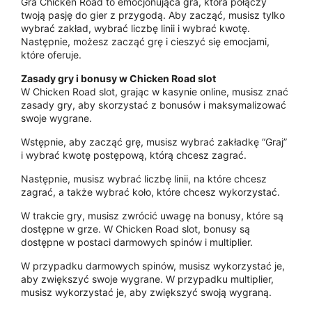
Gra Chicken Road to emocjonująca gra, która połączy
twoją pasję do gier z przygodą. Aby zacząć, musisz tylko
wybrać zakład, wybrać liczbę linii i wybrać kwotę.
Następnie, możesz zacząć grę i cieszyć się emocjami,
które oferuje.
Zasady gry i bonusy w Chicken Road slot
W Chicken Road slot, grając w kasynie online, musisz znać
zasady gry, aby skorzystać z bonusów i maksymalizować
swoje wygrane.
Wstępnie, aby zacząć grę, musisz wybrać zakładkę “Graj”
i wybrać kwotę postępową, którą chcesz zagrać.
Następnie, musisz wybrać liczbę linii, na które chcesz
zagrać, a także wybrać koło, które chcesz wykorzystać.
W trakcie gry, musisz zwrócić uwagę na bonusy, które są
dostępne w grze. W Chicken Road slot, bonusy są
dostępne w postaci darmowych spinów i multiplier.
W przypadku darmowych spinów, musisz wykorzystać je,
aby zwiększyć swoje wygrane. W przypadku multiplier,
musisz wykorzystać je, aby zwiększyć swoją wygraną.