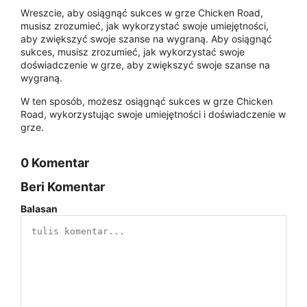
Wreszcie, aby osiągnąć sukces w grze Chicken Road,
musisz zrozumieć, jak wykorzystać swoje umiejętności,
aby zwiększyć swoje szanse na wygraną. Aby osiągnąć
sukces, musisz zrozumieć, jak wykorzystać swoje
doświadczenie w grze, aby zwiększyć swoje szanse na
wygraną.
W ten sposób, możesz osiągnąć sukces w grze Chicken
Road, wykorzystując swoje umiejętności i doświadczenie w
grze.
0 Komentar
Beri Komentar
Balasan