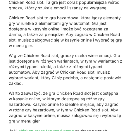
Chicken Road slot. Ta gra jest coraz popularniejsza wśród
graczy, którzy szukają emocji i szansy na wygraną.
Chicken Road slot to gra hazardowa, która łączy elementy
gry w ruletke z elementami gry w automat. Gra jest
dostępna w kasynie online i może być rozegrana za
darmo, a także za pieniądze. Aby zagrać w Chicken Road
slot, musisz zalogować się w kasynie online i wybrać tę grę
w menu gier.
W grze Chicken Road slot, graczy czeka wiele emocji. Gra
jest dostępna w różnych wariantach, w tym w wariantach z
różnymi typami ruletki, a także z różnymi typami
automatów. Aby zagrać w Chicken Road slot, musisz
wybrać wariant, który Ci się podoba, a następnie postawić
zakład.
Warto zauważyć, że gra Chicken Road slot jest dostępna
w kasynie online, w którym dostępne są różne gry
hazardowe. Kasyno online to idealne miejsce, aby zagrać
w różne gry hazardowe, w tym w Chicken Road slot. Aby
zagrać w kasynie online, musisz zalogować się i wybrać tę
grę w menu gier.
Jeśli
chicken cross the road game
szukasz nowych