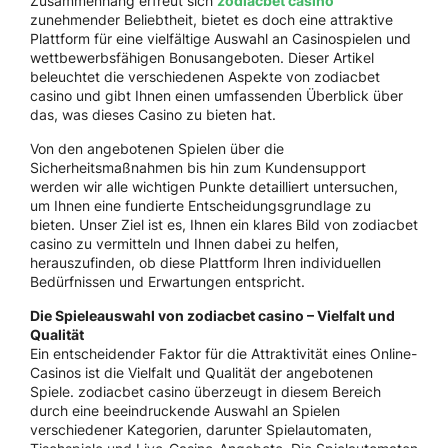
Zusammenhang erfreut sich
zodiacbet casino
zunehmender Beliebtheit, bietet es doch eine attraktive
Plattform für eine vielfältige Auswahl an Casinospielen und
wettbewerbsfähigen Bonusangeboten. Dieser Artikel
beleuchtet die verschiedenen Aspekte von zodiacbet
casino und gibt Ihnen einen umfassenden Überblick über
das, was dieses Casino zu bieten hat.
Von den angebotenen Spielen über die
Sicherheitsmaßnahmen bis hin zum Kundensupport
werden wir alle wichtigen Punkte detailliert untersuchen,
um Ihnen eine fundierte Entscheidungsgrundlage zu
bieten. Unser Ziel ist es, Ihnen ein klares Bild von zodiacbet
casino zu vermitteln und Ihnen dabei zu helfen,
herauszufinden, ob diese Plattform Ihren individuellen
Bedürfnissen und Erwartungen entspricht.
Die Spieleauswahl von zodiacbet casino – Vielfalt und
Qualität
Ein entscheidender Faktor für die Attraktivität eines Online-
Casinos ist die Vielfalt und Qualität der angebotenen
Spiele. zodiacbet casino überzeugt in diesem Bereich
durch eine beeindruckende Auswahl an Spielen
verschiedener Kategorien, darunter Spielautomaten,