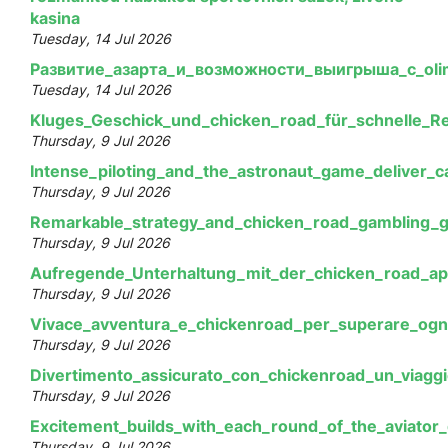
kasina
Tuesday, 14 Jul 2026
Развитие_азарта_и_возможности_выигрыша_с_oli
Tuesday, 14 Jul 2026
Kluges_Geschick_und_chicken_road_für_schnelle_
Thursday, 9 Jul 2026
Intense_piloting_and_the_astronaut_game_deliver_c
Thursday, 9 Jul 2026
Remarkable_strategy_and_chicken_road_gambling_
Thursday, 9 Jul 2026
Aufregende_Unterhaltung_mit_der_chicken_road_ap
Thursday, 9 Jul 2026
Vivace_avventura_e_chickenroad_per_superare_ogni
Thursday, 9 Jul 2026
Divertimento_assicurato_con_chickenroad_un_viagg
Thursday, 9 Jul 2026
Excitement_builds_with_each_round_of_the_aviat
Thursday, 9 Jul 2026