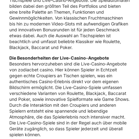
Tischspiele und Live-Casino-Angebote. Die Spielautomaten
bilden dabei den größten Teil des Portfolios und bieten
eine breite Palette an Themen, Funktionen und
Gewinnmöglichkeiten. Von klassischen Fruchtmaschinen
bis hin zu modernen Video-Slots mit aufwendigen Grafiken
und innovativen Bonusrunden ist für jeden Geschmack
etwas dabei. Auch die Auswahl an Tischspielen ist
beachtlich und umfasst beliebte Klassiker wie Roulette,
Blackjack, Baccarat und Poker.
Die Besonderheiten der Live-Casino-Angebote
Besonders hervorzuheben sind die Live-Casino-Angebote
von zodiacbet casino. Hier können Spieler in Echtzeit
gegen echte Croupiers an Tischen spielen, was ein
authentisches Casino-Erlebnis direkt vor dem eigenen
Bildschirm ermöglicht. Die Live-Casino-Spiele umfassen
verschiedene Varianten von Roulette, Blackjack, Baccarat
und Poker, sowie innovative Spielformate wie Game Shows.
Durch die Interaktion mit den Croupiers und anderen
Spielern entsteht eine spannende und lebendige
Atmosphäre, die das Spielerlebnis noch intensiver macht.
Die Live-Casino-Spiele sind in der Regel auch über mobile
Geräte zugänglich, so dass Spieler jederzeit und überall
spielen können.