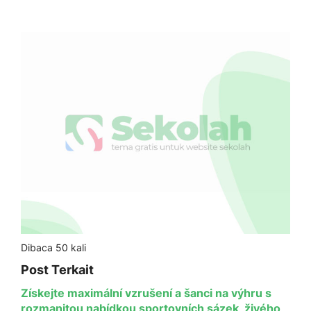
Dibaca 50 kali
Post Terkait
Získejte maximální vzrušení a šanci na výhru s
rozmanitou nabídkou sportovních sázek, živého