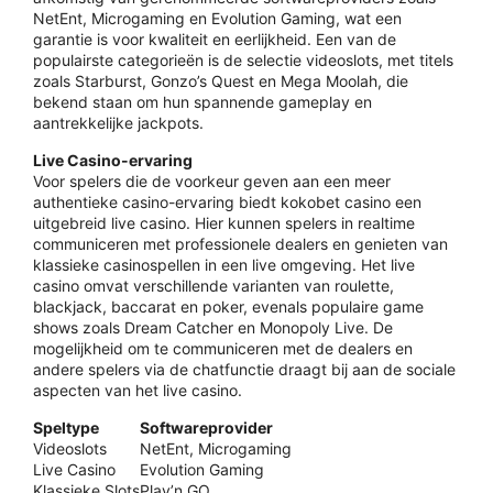
NetEnt, Microgaming en Evolution Gaming, wat een
garantie is voor kwaliteit en eerlijkheid. Een van de
populairste categorieën is de selectie videoslots, met titels
zoals Starburst, Gonzo’s Quest en Mega Moolah, die
bekend staan om hun spannende gameplay en
aantrekkelijke jackpots.
Live Casino-ervaring
Voor spelers die de voorkeur geven aan een meer
authentieke casino-ervaring biedt kokobet casino een
uitgebreid live casino. Hier kunnen spelers in realtime
communiceren met professionele dealers en genieten van
klassieke casinospellen in een live omgeving. Het live
casino omvat verschillende varianten van roulette,
blackjack, baccarat en poker, evenals populaire game
shows zoals Dream Catcher en Monopoly Live. De
mogelijkheid om te communiceren met de dealers en
andere spelers via de chatfunctie draagt bij aan de sociale
aspecten van het live casino.
Speltype
Softwareprovider
Videoslots
NetEnt, Microgaming
Live Casino
Evolution Gaming
Klassieke Slots
Play’n GO