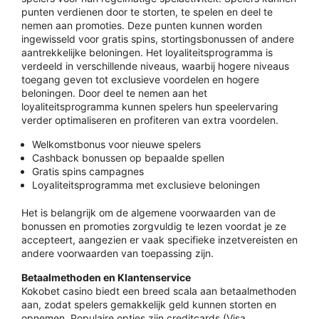
punten verdienen door te storten, te spelen en deel te
nemen aan promoties. Deze punten kunnen worden
ingewisseld voor gratis spins, stortingsbonussen of andere
aantrekkelijke beloningen. Het loyaliteitsprogramma is
verdeeld in verschillende niveaus, waarbij hogere niveaus
toegang geven tot exclusieve voordelen en hogere
beloningen. Door deel te nemen aan het
loyaliteitsprogramma kunnen spelers hun speelervaring
verder optimaliseren en profiteren van extra voordelen.
Welkomstbonus voor nieuwe spelers
Cashback bonussen op bepaalde spellen
Gratis spins campagnes
Loyaliteitsprogramma met exclusieve beloningen
Het is belangrijk om de algemene voorwaarden van de
bonussen en promoties zorgvuldig te lezen voordat je ze
accepteert, aangezien er vaak specifieke inzetvereisten en
andere voorwaarden van toepassing zijn.
Betaalmethoden en Klantenservice
Kokobet casino biedt een breed scala aan betaalmethoden
aan, zodat spelers gemakkelijk geld kunnen storten en
opnemen. Populaire opties zijn creditcards (Visa,