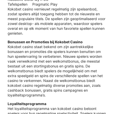
Tafelspellen
Pragmatic Play
Kokobet casino vernieuwt regelmatig zijn spelaanbod,
zodat spelers altijd toegang hebben tot de nieuwste en
meest populaire titels. De spellen zijn geoptimaliseerd voor
zowel desktop- als mobiele apparaten, waardoor spelers
overal en op elk moment van hun favoriete spellen kunnen
genieten.
Bonussen en Promoties bij Kokobet Casino
Kokobet casino staat bekend om zijn aantrekkelijke
bonussen en promoties die spelers kunnen benutten om
hun speelervaring te verbeteren. Nieuwe spelers worden
vaak verwelkomd met een welkomstbonus, die meestal
bestaat uit een stortingsbonus en gratis spins. De
welkomstbonus biedt spelers de mogelijkheid om met
extra speelgeld en spins de verschillende spellen van het
casino te verkennen. Naast de welkomstbonus biedt
kokobet casino regelmatig diverse promoties aan, zoals
cashback bonussen, gratis spins campagnes en
loyaliteitsprogramma’s.
Loyaliteitsprogramma
Het loyaliteitsprogramma van kokobet casino beloont
spelers voor hun regelmatige spelactiviteit. Spelers kunnen