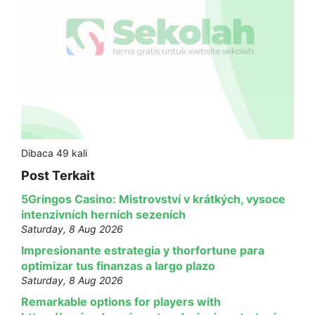
Dibaca 49 kali
Post Terkait
5Gringos Casino: Mistrovství v krátkých, vysoce
intenzivních herních sezeních
Saturday, 8 Aug 2026
Impresionante estrategia y thorfortune para
optimizar tus finanzas a largo plazo
Saturday, 8 Aug 2026
Remarkable options for players with