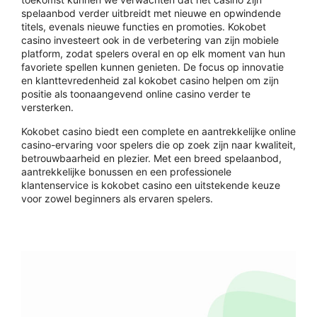
spelaanbod verder uitbreidt met nieuwe en opwindende
titels, evenals nieuwe functies en promoties. Kokobet
casino investeert ook in de verbetering van zijn mobiele
platform, zodat spelers overal en op elk moment van hun
favoriete spellen kunnen genieten. De focus op innovatie
en klanttevredenheid zal kokobet casino helpen om zijn
positie als toonaangevend online casino verder te
versterken.
Kokobet casino biedt een complete en aantrekkelijke online
casino-ervaring voor spelers die op zoek zijn naar kwaliteit,
betrouwbaarheid en plezier. Met een breed spelaanbod,
aantrekkelijke bonussen en een professionele
klantenservice is kokobet casino een uitstekende keuze
voor zowel beginners als ervaren spelers.