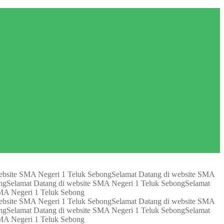
ebsite SMA Negeri 1 Teluk Sebong
Selamat Datang di website SMA
ng
Selamat Datang di website SMA Negeri 1 Teluk Sebong
Selamat
SMA Negeri 1 Teluk Sebong
ebsite SMA Negeri 1 Teluk Sebong
Selamat Datang di website SMA
ng
Selamat Datang di website SMA Negeri 1 Teluk Sebong
Selamat
SMA Negeri 1 Teluk Sebong