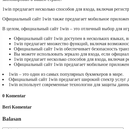
1win предлагает несколько способов для входа, включая регис
Официальный сайт 1win также предлагает мобильное приложени
В целом, официальный сайт 1win – это отличный выбор для игр
Официальный сайт 1win доступен в нескольких языках, в
1win предлагает множество функций, включая возможность
Официальный сайт 1win обеспечивает безопасность тран
Вы можете использовать зеркало для входа, если официал
1win предлагает несколько способов для входа, включая 
Официальный сайт 1win предлагает мобильное приложени
1win – это один из самых популярных букмекеров в мире.
Официальный сайт 1win предлагает широкий спектр услуг д
1win использует современные технологии для защиты данны
0 Komentar
Beri Komentar
Balasan