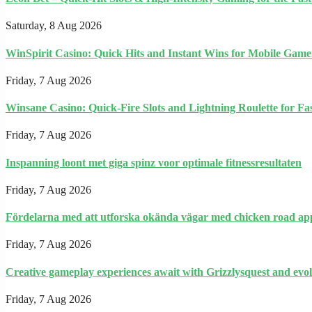
Saturday, 8 Aug 2026
WinSpirit Casino: Quick Hits and Instant Wins for Mobile Game
Friday, 7 Aug 2026
Winsane Casino: Quick‑Fire Slots and Lightning Roulette for F
Friday, 7 Aug 2026
Inspanning loont met giga spinz voor optimale fitnessresultaten
Friday, 7 Aug 2026
Fördelarna med att utforska okända vägar med chicken road app
Friday, 7 Aug 2026
Creative gameplay experiences await with Grizzlysquest and evol
Friday, 7 Aug 2026