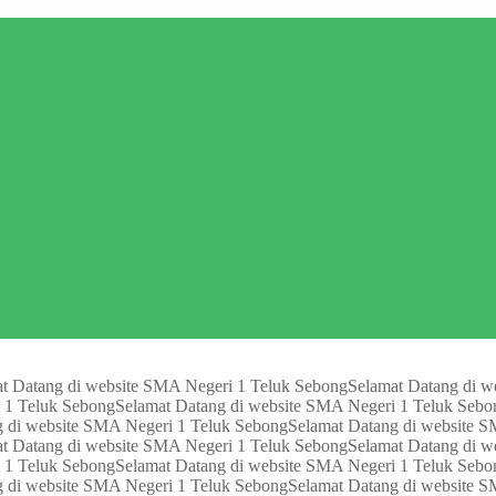
t Datang di website SMA Negeri 1 Teluk Sebong
Selamat Datang di w
 1 Teluk Sebong
Selamat Datang di website SMA Negeri 1 Teluk Sebo
g di website SMA Negeri 1 Teluk Sebong
Selamat Datang di website 
t Datang di website SMA Negeri 1 Teluk Sebong
Selamat Datang di w
 1 Teluk Sebong
Selamat Datang di website SMA Negeri 1 Teluk Sebo
g di website SMA Negeri 1 Teluk Sebong
Selamat Datang di website 