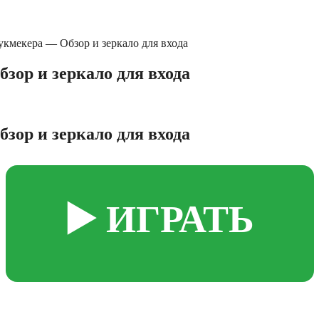
укмекера — Обзор и зеркало для входа
зор и зеркало для входа
зор и зеркало для входа
▶️ ИГРАТЬ