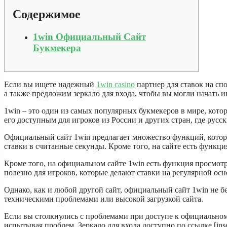
Содержимое
1win Официальный Сайт
Букмекера
Если вы ищете надежный
1win casino
партнер для ставок на сп
а также предложим зеркало для входа, чтобы вы могли начать и
1win – это один из самых популярных букмекеров в мире, кото
его доступным для игроков из России и других стран, где русс
Официальный сайт 1win предлагает множество функций, которые
ставки в считанные секунды. Кроме того, на сайте есть функци
Кроме того, на официальном сайте 1win есть функция просмотр
полезно для игроков, которые делают ставки на регулярной осн
Однако, как и любой другой сайт, официальный сайт 1win не бе
техническими проблемами или высокой загрузкой сайта.
Если вы столкнулись с проблемами при доступе к официальному 
испытывая проблем. Зеркало для входа доступно по ссылке [insert