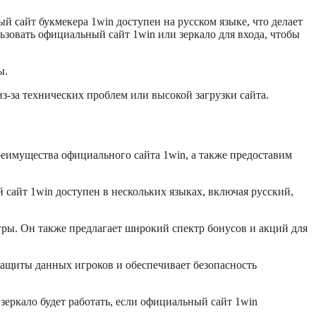
й сайт букмекера 1win доступен на русском языке, что делает
ьзовать официальный сайт 1win или зеркало для входа, чтобы
ы.
из-за технических проблем или высокой загрузки сайта.
реимущества официального сайта 1win, а также предоставим
 сайт 1win доступен в нескольких языках, включая русский,
гры. Он также предлагает широкий спектр бонусов и акций для
защиты данных игроков и обеспечивает безопасность
 зеркало будет работать, если официальный сайт 1win