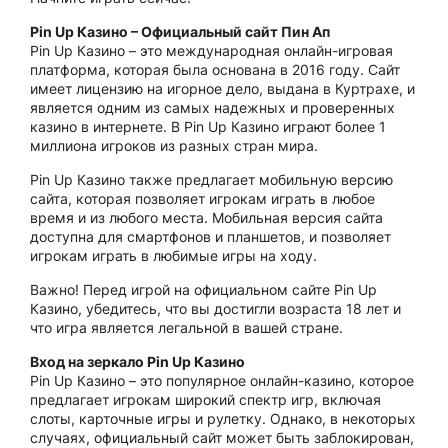
Pin Up Казино – Официальный сайт Пин Ап
Pin Up Казино – это международная онлайн-игровая
платформа, которая была основана в 2016 году. Сайт
имеет лицензию на игорное дело, выдана в Куртрахе, и
является одним из самых надежных и проверенных
казино в интернете. В Pin Up Казино играют более 1
миллиона игроков из разных стран мира.
Pin Up Казино также предлагает мобильную версию
сайта, которая позволяет игрокам играть в любое
время и из любого места. Мобильная версия сайта
доступна для смартфонов и планшетов, и позволяет
игрокам играть в любимые игры на ходу.
Важно! Перед игрой на официальном сайте Pin Up
Казино, убедитесь, что вы достигли возраста 18 лет и
что игра является легальной в вашей стране.
Вход на зеркало Pin Up Казино
Pin Up Казино – это популярное онлайн-казино, которое
предлагает игрокам широкий спектр игр, включая
слоты, карточные игры и рулетку. Однако, в некоторых
случаях, официальный сайт может быть заблокирован,