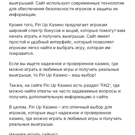
выигрышей. Сайт использует современные технологии
для обеспечения безопасности игроков и защиты их
информации.
Кроме того, Pin Up Казино предлагает игрокам
широкий спектр бонусов и акций, которые помогут вам
начать играть и получать выигрыши. Сайт имеет
простой и удобный интерфейс, который позволяет
игрокам легко найти и выбрать игру, которая им
понравится.
Если вы ищете надежное и проверенное казино, где
можно играть в любимые игры и получать реальные
выигрыши, то Pin Up Казино – ваш выбор!
Также, на сайте Pin Up Казино есть раздел “FAQ”, где
можно найти ответы на часто задаваемые вопросы и
получить дополнительную информацию о сайте.
В целом, Pin Up Казино – это отличный выбор для
игроков, которые ищут надежное и проверенное
казино, где можно играть в любимые игры и получать
реальные выигрыши.
Начните играть сейчас!