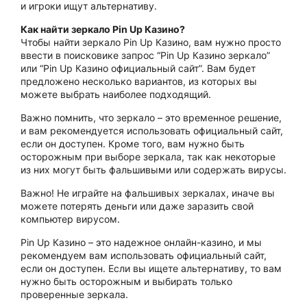
и игроки ищут альтернативу.
Как найти зеркало Pin Up Казино?
Чтобы найти зеркало Pin Up Казино, вам нужно просто
ввести в поисковике запрос “Pin Up Казино зеркало”
или “Pin Up Казино официальный сайт”. Вам будет
предложено несколько вариантов, из которых вы
можете выбрать наиболее подходящий.
Важно помнить, что зеркало – это временное решение,
и вам рекомендуется использовать официальный сайт,
если он доступен. Кроме того, вам нужно быть
осторожным при выборе зеркала, так как некоторые
из них могут быть фальшивыми или содержать вирусы.
Важно! Не играйте на фальшивых зеркалах, иначе вы
можете потерять деньги или даже заразить свой
компьютер вирусом.
Pin Up Казино – это надежное онлайн-казино, и мы
рекомендуем вам использовать официальный сайт,
если он доступен. Если вы ищете альтернативу, то вам
нужно быть осторожным и выбирать только
проверенные зеркала.