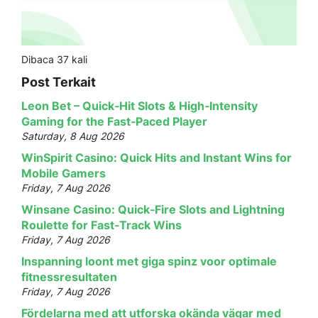
Dibaca 37 kali
Post Terkait
Leon Bet – Quick‑Hit Slots & High‑Intensity
Gaming for the Fast‑Paced Player
Saturday, 8 Aug 2026
WinSpirit Casino: Quick Hits and Instant Wins for
Mobile Gamers
Friday, 7 Aug 2026
Winsane Casino: Quick‑Fire Slots and Lightning
Roulette for Fast‑Track Wins
Friday, 7 Aug 2026
Inspanning loont met giga spinz voor optimale
fitnessresultaten
Friday, 7 Aug 2026
Fördelarna med att utforska okända vägar med