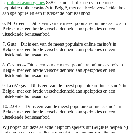
5.
online casino games
888 Casino – Dit is een van de meest
populaire online casino’s in België, met een brede verscheidenheid
aan spelopties en een uitstekende bonusaanbod.
6. Mr Green – Dit is een van de meest populaire online casino’s in
België, met een brede verscheidenheid aan spelopties en een
uitstekende bonusaanbod.
7. Guts – Dit is een van de meest populaire online casino’s in
België, met een brede verscheidenheid aan spelopties en een
uitstekende bonusaanbod.
8. Casumo – Dit is een van de meest populaire online casino’s in
België, met een brede verscheidenheid aan spelopties en een
uitstekende bonusaanbod.
9. LeoVegas – Dit is een van de meest populaire online casino’s in
België, met een brede verscheidenheid aan spelopties en een
uitstekende bonusaanbod.
10. 22Bet – Dit is een van de meest populaire online casino’s in
België, met een brede verscheidenheid aan spelopties en een
uitstekende bonusaanbod.
Wij hopen dat deze selectie helpt om spelers uit België te helpen bij
het vinden van een online casino dat aan hun verwachtingen