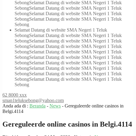
Sebong
Selamat Datang di website SMA Negeri 1 Teluk
Sebong
Selamat Datang di website SMA Negeri 1 Teluk
Sebong
Selamat Datang di website SMA Negeri 1 Teluk
Sebong
Selamat Datang di website SMA Negeri 1 Teluk
Sebong
Selamat Datang di website SMA Negeri 1 Teluk
Sebong
Selamat Datang di website SMA Negeri 1 Teluk
Sebong
Selamat Datang di website SMA Negeri 1 Teluk
Sebong
Selamat Datang di website SMA Negeri 1 Teluk
Sebong
Selamat Datang di website SMA Negeri 1 Teluk
Sebong
Selamat Datang di website SMA Negeri 1 Teluk
Sebong
Selamat Datang di website SMA Negeri 1 Teluk
Sebong
Selamat Datang di website SMA Negeri 1 Teluk
Sebong
Selamat Datang di website SMA Negeri 1 Teluk
Sebong
Selamat Datang di website SMA Negeri 1 Teluk
Sebong
62 8000 xxx
sman1teluksebong@yahoo.com
Anda ada di :
Beranda
-
News
-
Gereguleerde online casinos in
Belgi.4114
Gereguleerde online casinos in Belgi.4114