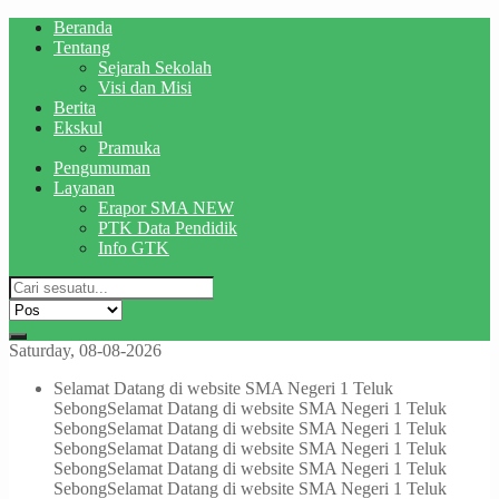
Beranda
Tentang
Sejarah Sekolah
Visi dan Misi
Berita
Ekskul
Pramuka
Pengumuman
Layanan
Erapor SMA NEW
PTK Data Pendidik
Info GTK
Saturday, 08-08-2026
Selamat Datang di website SMA Negeri 1 Teluk
Sebong
Selamat Datang di website SMA Negeri 1 Teluk
Sebong
Selamat Datang di website SMA Negeri 1 Teluk
Sebong
Selamat Datang di website SMA Negeri 1 Teluk
Sebong
Selamat Datang di website SMA Negeri 1 Teluk
Sebong
Selamat Datang di website SMA Negeri 1 Teluk