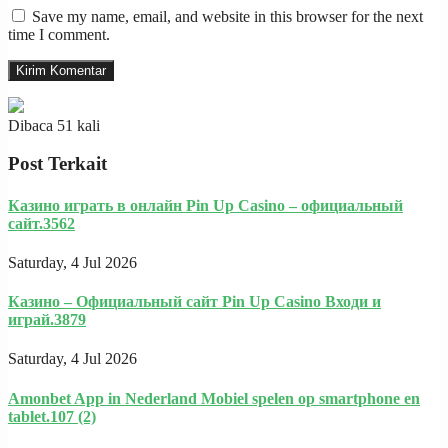
Save my name, email, and website in this browser for the next
time I comment.
Dibaca 51 kali
Post Terkait
Казино играть в онлайн Pin Up Casino – официальный
сайт.3562
Saturday, 4 Jul 2026
Казино – Официальный сайт Pin Up Casino Входи и
играй.3879
Saturday, 4 Jul 2026
Amonbet App in Nederland Mobiel spelen op smartphone en
tablet.107 (2)