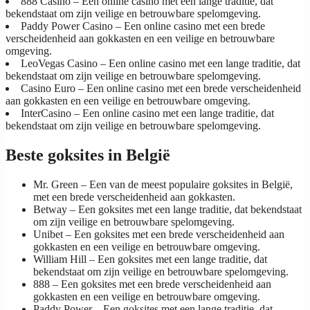
888 Casino – Een online casino met een lange traditie, dat
bekendstaat om zijn veilige en betrouwbare spelomgeving.
Paddy Power Casino – Een online casino met een brede
verscheidenheid aan gokkasten en een veilige en betrouwbare
omgeving.
LeoVegas Casino – Een online casino met een lange traditie, dat
bekendstaat om zijn veilige en betrouwbare spelomgeving.
Casino Euro – Een online casino met een brede verscheidenheid
aan gokkasten en een veilige en betrouwbare omgeving.
InterCasino – Een online casino met een lange traditie, dat
bekendstaat om zijn veilige en betrouwbare spelomgeving.
Beste goksites in België
Mr. Green – Een van de meest populaire goksites in België,
met een brede verscheidenheid aan gokkasten.
Betway – Een goksites met een lange traditie, dat bekendstaat
om zijn veilige en betrouwbare spelomgeving.
Unibet – Een goksites met een brede verscheidenheid aan
gokkasten en een veilige en betrouwbare omgeving.
William Hill – Een goksites met een lange traditie, dat
bekendstaat om zijn veilige en betrouwbare spelomgeving.
888 – Een goksites met een brede verscheidenheid aan
gokkasten en een veilige en betrouwbare omgeving.
Paddy Power – Een goksites met een lange traditie, dat