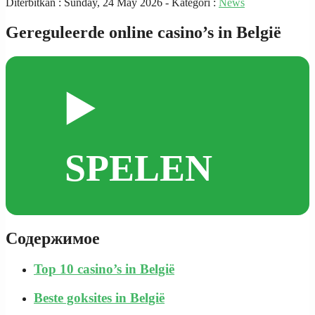
Diterbitkan :
Sunday, 24 May 2026
- Kategori :
News
Gereguleerde online casino’s in België
▶️
SPELEN
Содержимое
Top 10 casino’s in België
Beste goksites in België