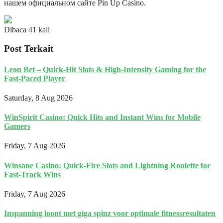
нашем официальном сайте Pin Up Casino.
Dibaca 41 kali
Post Terkait
Leon Bet – Quick‑Hit Slots & High‑Intensity Gaming for the
Fast‑Paced Player
Saturday, 8 Aug 2026
WinSpirit Casino: Quick Hits and Instant Wins for Mobile
Gamers
Friday, 7 Aug 2026
Winsane Casino: Quick‑Fire Slots and Lightning Roulette for
Fast‑Track Wins
Friday, 7 Aug 2026
Inspanning loont met giga spinz voor optimale fitnessresultaten