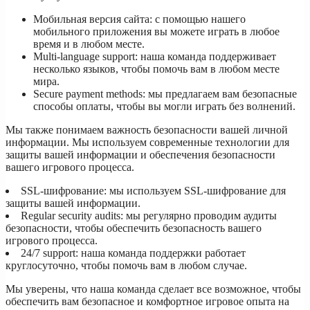
Мобильная версия сайта: с помощью нашего
мобильного приложения вы можете играть в любое
время и в любом месте.
Мulti-language support: наша команда поддерживает
несколько языков, чтобы помочь вам в любом месте
мира.
Secure payment methods: мы предлагаем вам безопасные
способы оплаты, чтобы вы могли играть без волнений.
Мы также понимаем важность безопасности вашей личной
информации. Мы используем современные технологии для
защиты вашей информации и обеспечения безопасности
вашего игрового процесса.
SSL-шифрование: мы используем SSL-шифрование для
защиты вашей информации.
Regular security audits: мы регулярно проводим аудиты
безопасности, чтобы обеспечить безопасность вашего
игрового процесса.
24/7 support: наша команда поддержки работает
круглосуточно, чтобы помочь вам в любом случае.
Мы уверены, что наша команда сделает все возможное, чтобы
обеспечить вам безопасное и комфортное игровое опыта на