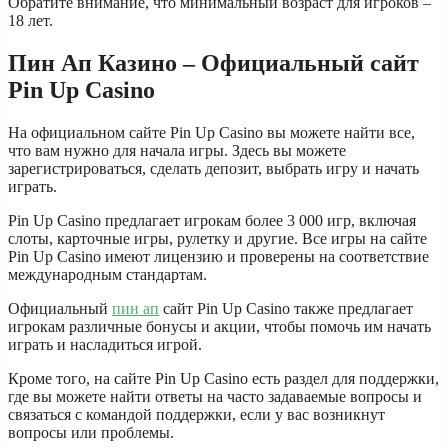
Обратите внимание, что минимальный возраст для игроков –
18 лет.
Пин Ап Казино – Официальный сайт
Pin Up Casino
На официальном сайте Pin Up Casino вы можете найти все,
что вам нужно для начала игры. Здесь вы можете
зарегистрироваться, сделать депозит, выбрать игру и начать
играть.
Pin Up Casino предлагает игрокам более 3 000 игр, включая
слоты, карточные игры, рулетку и другие. Все игры на сайте
Pin Up Casino имеют лицензию и проверены на соответствие
международным стандартам.
Официальный
пин ап
сайт Pin Up Casino также предлагает
игрокам различные бонусы и акции, чтобы помочь им начать
играть и насладиться игрой.
Кроме того, на сайте Pin Up Casino есть раздел для поддержки,
где вы можете найти ответы на часто задаваемые вопросы и
связаться с командой поддержки, если у вас возникнут
вопросы или проблемы.