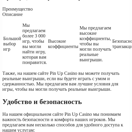
Преимущество
Описание
Мы
Мы предлагаем
предлагаем
высокие
более 3 000
Большой
коэффициенты,
игр, чтобы
Высокие
Безопасн
выбор
чтобы вы
вы могли
коэффициенты
транзакц
игр
могли получать
найти игру,
реальные
которая вам
выигрыши.
понравится.
Также, на нашем сайте Pin Up Casino вы можете получать
реальные выигрыши, если вы будете играть с умом и
сдержанностью. Мы предлагаем вам лучшие условия для
игры, чтобы вы могли получать реальные выигрыши.
Удобство и безопасность
На нашем официальном сайте Pin Up Casino мы понимаем
важность безопасности и комфорта наших игроков. Мы
предлагаем вам несколько способов для удобного доступа к
нашим услугам: