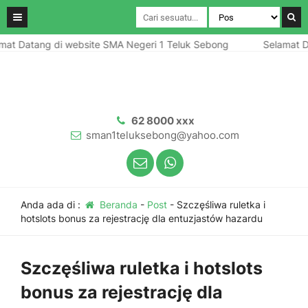
 Datang di website SMA Negeri 1 Teluk Sebong
Selamat Data
62 8000 xxx
sman1teluksebong@yahoo.com
Anda ada di :
Beranda
-
Post
-
Szczęśliwa ruletka i
hotslots bonus za rejestrację dla entuzjastów hazardu
Szczęśliwa ruletka i hotslots
bonus za rejestrację dla