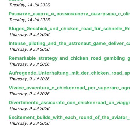
Tuesday, 14 Jul 2026
Развитие_азарта_и_возможности_выигрыша_с_oli
Tuesday, 14 Jul 2026
Kluges_Geschick_und_chicken_road_für_schnelle_
Thursday, 9 Jul 2026
Intense_piloting_and_the_astronaut_game_deliver_c
Thursday, 9 Jul 2026
Remarkable_strategy_and_chicken_road_gambling_
Thursday, 9 Jul 2026
Aufregende_Unterhaltung_mit_der_chicken_road_ap
Thursday, 9 Jul 2026
Vivace_avventura_e_chickenroad_per_superare_ogni
Thursday, 9 Jul 2026
Divertimento_assicurato_con_chickenroad_un_viagg
Thursday, 9 Jul 2026
Excitement_builds_with_each_round_of_the_aviat
Thursday, 9 Jul 2026