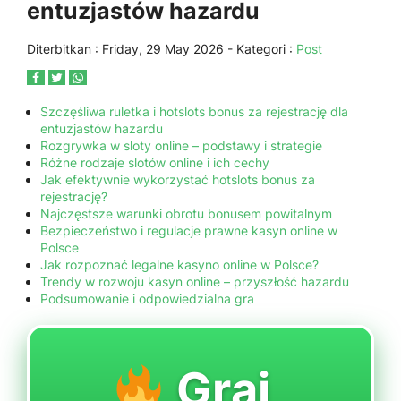
entuzjastów hazardu
Diterbitkan :
Friday, 29 May 2026
- Kategori :
Post
Szczęśliwa ruletka i hotslots bonus za rejestrację dla
entuzjastów hazardu
Rozgrywka w sloty online – podstawy i strategie
Różne rodzaje slotów online i ich cechy
Jak efektywnie wykorzystać hotslots bonus za
rejestrację?
Najczęstsze warunki obrotu bonusem powitalnym
Bezpieczeństwo i regulacje prawne kasyn online w
Polsce
Jak rozpoznać legalne kasyno online w Polsce?
Trendy w rozwoju kasyn online – przyszłość hazardu
Podsumowanie i odpowiedzialna gra
Graj