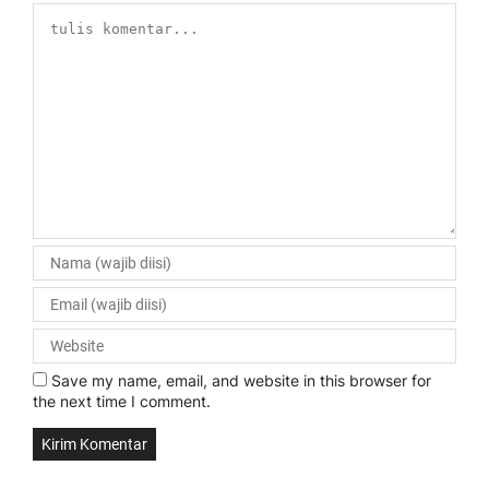
Save my name, email, and website in this browser for
the next time I comment.