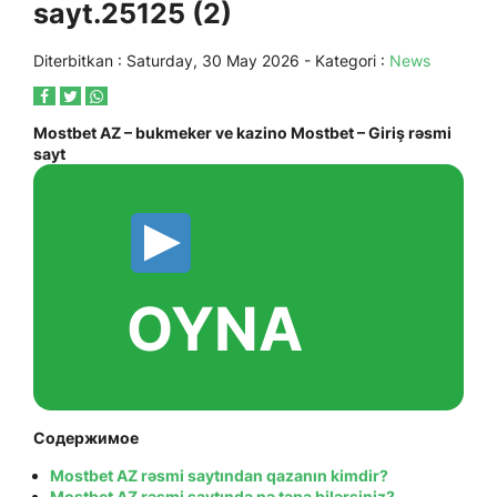
sayt.25125 (2)
Diterbitkan :
Saturday, 30 May 2026
- Kategori :
News
Mostbet AZ – bukmeker ve kazino Mostbet – Giriş rəsmi
sayt
OYNA
Содержимое
Mostbet AZ rəsmi saytından qazanın kimdir?
Mostbet AZ rəsmi saytında nə tapa bilərsiniz?