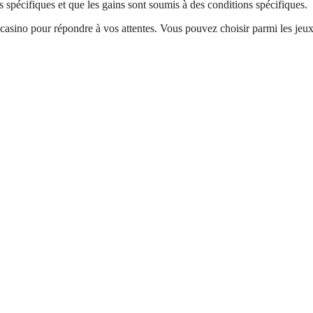
es spécifiques et que les gains sont soumis à des conditions spécifiques.
asino pour répondre à vos attentes. Vous pouvez choisir parmi les jeux d