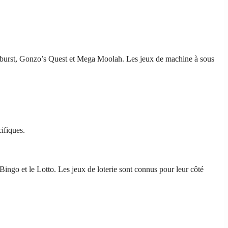
tarburst, Gonzo’s Quest et Mega Moolah. Les jeux de machine à sous
ifiques.
Bingo et le Lotto. Les jeux de loterie sont connus pour leur côté