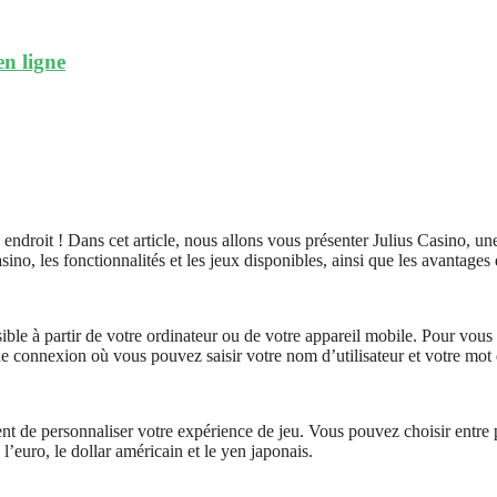
en ligne
endroit ! Dans cet article, nous allons vous présenter Julius Casino, un
o, les fonctionnalités et les jeux disponibles, ainsi que les avantages d
ible à partir de votre ordinateur ou de votre appareil mobile. Pour vous
 de connexion où vous pouvez saisir votre nom d’utilisateur et votre mot
nt de personnaliser votre expérience de jeu. Vous pouvez choisir entre pl
l’euro, le dollar américain et le yen japonais.