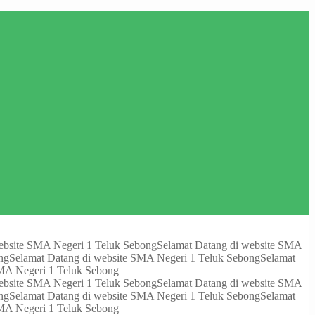
ebsite SMA Negeri 1 Teluk Sebong
Selamat Datang di website SMA
ng
Selamat Datang di website SMA Negeri 1 Teluk Sebong
Selamat
SMA Negeri 1 Teluk Sebong
ebsite SMA Negeri 1 Teluk Sebong
Selamat Datang di website SMA
ng
Selamat Datang di website SMA Negeri 1 Teluk Sebong
Selamat
SMA Negeri 1 Teluk Sebong