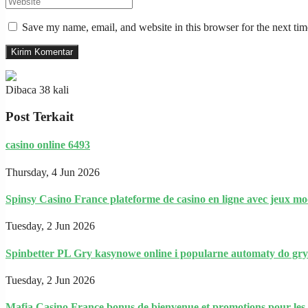
Save my name, email, and website in this browser for the next ti
Dibaca 38 kali
Post Terkait
casino online 6493
Thursday, 4 Jun 2026
Spinsy Casino France plateforme de casino en ligne avec jeux m
Tuesday, 2 Jun 2026
Spinbetter PL Gry kasynowe online i popularne automaty do gry
Tuesday, 2 Jun 2026
Mafia Casino France bonus de bienvenue et promotions pour les