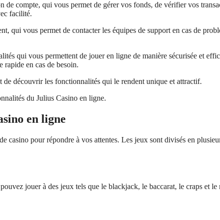
on de compte, qui vous permet de gérer vos fonds, de vérifier vos transa
c facilité.
lient, qui vous permet de contacter les équipes de support en cas de pro
lités qui vous permettent de jouer en ligne de manière sécurisée et effi
de rapide en cas de besoin.
e découvrir les fonctionnalités qui le rendent unique et attractif.
nnalités du Julius Casino en ligne.
asino en ligne
de casino pour répondre à vos attentes. Les jeux sont divisés en plusieu
pouvez jouer à des jeux tels que le blackjack, le baccarat, le craps et le