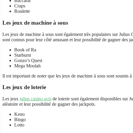
Baccarat
Craps
Roulette
Les jeux de machine à sous
Les jeux de machine à sous sont également très populaires sur Julius
sont connus pour leur côté amusant et leur possibilité de gagner des ja
Book of Ra
Starburst
Gonzo’s Quest
Mega Moolah
Il est important de noter que les jeux de machine à sous sont soumis à 
Les jeux de loterie
Les jeux
julius casino avis
de loterie sont également disponibles sur Ju
aléatoire et leur possibilité de gagner des jackpots.
Keno
Bingo
Lotto