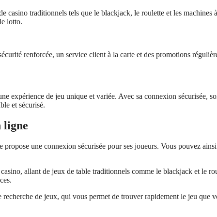
 casino traditionnels tels que le blackjack, le roulette et les machines 
e lotto.
écurité renforcée, un service client à la carte et des promotions réguli
ne expérience de jeu unique et variée. Avec sa connexion sécurisée, son 
ble et sécurisé.
 ligne
ne propose une connexion sécurisée pour ses joueurs. Vous pouvez ainsi
 casino, allant de jeux de table traditionnels comme le blackjack et le r
ces.
 recherche de jeux, qui vous permet de trouver rapidement le jeu que vo