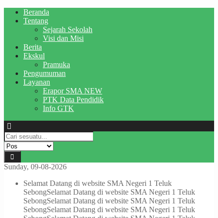
Beranda
Tentang
Sejarah Sekolah
Visi dan Misi
Berita
Ekskul
Pramuka
Pengumuman
Layanan
Erapor SMA NEW
PTK Data Pendidik
Info GTK
Sunday, 09-08-2026
Selamat Datang di website SMA Negeri 1 Teluk
Sebong
Selamat Datang di website SMA Negeri 1 Teluk
Sebong
Selamat Datang di website SMA Negeri 1 Teluk
Sebong
Selamat Datang di website SMA Negeri 1 Teluk