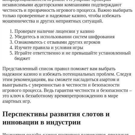
независимыми аудиторскими компаниями подтверждают
честность и прозрачность игрового процесса. Важно выбирать
только проверенные и надежные казино, чтобы избежать
мошенничества и других неприятных ситуаций.
Проверьте наличие лицензии у казино
Убедитесь в использовании систем шифрования
Ознакомьтесь с отзывами других игроков
Изучите правила и условия игры
Играйте ответственно и не превышайте установленный
бюджет
Представленный список правил поможет вам выбрать
надежное казино и избежать потенциальных проблем. Следуя
этим рекомендациям, вы сможете насладиться азартом и
выигрывать с уверенностью в честности и безопасности
игрового процесса. Ведь гарантия честности и безопасности –
это ключ к беззаботному времяпрепровождению в мире
азартных игр.
Перспективы развития слотов и
инновации в индустрии
Индустрия онлайн-казино постоянно развивается, предлагая