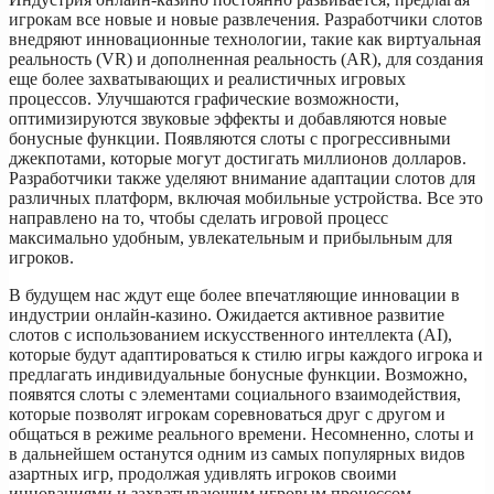
игрокам все новые и новые развлечения. Разработчики слотов
внедряют инновационные технологии, такие как виртуальная
реальность (VR) и дополненная реальность (AR), для создания
еще более захватывающих и реалистичных игровых
процессов. Улучшаются графические возможности,
оптимизируются звуковые эффекты и добавляются новые
бонусные функции. Появляются слоты с прогрессивными
джекпотами, которые могут достигать миллионов долларов.
Разработчики также уделяют внимание адаптации слотов для
различных платформ, включая мобильные устройства. Все это
направлено на то, чтобы сделать игровой процесс
максимально удобным, увлекательным и прибыльным для
игроков.
В будущем нас ждут еще более впечатляющие инновации в
индустрии онлайн-казино. Ожидается активное развитие
слотов с использованием искусственного интеллекта (AI),
которые будут адаптироваться к стилю игры каждого игрока и
предлагать индивидуальные бонусные функции. Возможно,
появятся слоты с элементами социального взаимодействия,
которые позволят игрокам соревноваться друг с другом и
общаться в режиме реального времени. Несомненно, слоты и
в дальнейшем останутся одним из самых популярных видов
азартных игр, продолжая удивлять игроков своими
инновациями и захватывающим игровым процессом.