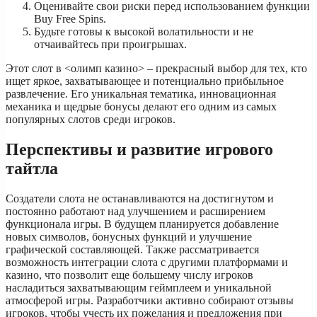
Оценивайте свои риски перед использованием функции
Buy Free Spins.
Будьте готовы к высокой волатильности и не
отчаивайтесь при проигрышах.
Этот слот в <олимп казино> – прекрасный выбор для тех, кто
ищет яркое, захватывающее и потенциально прибыльное
развлечение. Его уникальная тематика, инновационная
механика и щедрые бонусы делают его одним из самых
популярных слотов среди игроков.
Перспективы и развитие игрового
тайтла
Создатели слота не останавливаются на достигнутом и
постоянно работают над улучшением и расширением
функционала игры. В будущем планируется добавление
новых символов, бонусных функций и улучшение
графической составляющей. Также рассматривается
возможность интеграции слота с другими платформами и
казино, что позволит еще большему числу игроков
насладиться захватывающим геймплеем и уникальной
атмосферой игры. Разработчики активно собирают отзывы
игроков, чтобы учесть их пожелания и предложения при