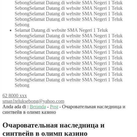
Sebong
Selamat Datang di website SMA Negeri 1 Teluk
Sebong
Selamat Datang di website SMA Negeri 1 Teluk
Sebong
Selamat Datang di website SMA Negeri 1 Teluk
Sebong
Selamat Datang di website SMA Negeri 1 Teluk
Sebong
Selamat Datang di website SMA Negeri 1 Teluk
Sebong
Selamat Datang di website SMA Negeri 1 Teluk
Sebong
Selamat Datang di website SMA Negeri 1 Teluk
Sebong
Selamat Datang di website SMA Negeri 1 Teluk
Sebong
Selamat Datang di website SMA Negeri 1 Teluk
Sebong
Selamat Datang di website SMA Negeri 1 Teluk
Sebong
Selamat Datang di website SMA Negeri 1 Teluk
Sebong
Selamat Datang di website SMA Negeri 1 Teluk
Sebong
Selamat Datang di website SMA Negeri 1 Teluk
Sebong
Selamat Datang di website SMA Negeri 1 Teluk
Sebong
62 8000 xxx
sman1teluksebong@yahoo.com
Anda ada di :
Beranda
-
Post
-
Очаровательная наследница и
синтвейв в олимп казино
Очаровательная наследница и
синтвейв в олимп казино