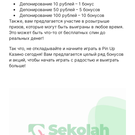
Депонирование 10 рублей – 1 бонус
Депонирование 50 рублей – 5 бонусов
Депонирование 100 рублей – 10 бонусов
Также, вам предлагается участие в розыгрыше
призов, которые могут быть выиграны в любое время.
Это может быть что-то от бесплатных спин до
реальных денег!
Так что, не откладывайте и начните играть в Pin Up
Казино сегодня! Вам предлагается целый ряд бонусов
и акций, чтобы начать играть с радостью и выиграть
больше!