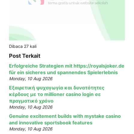
Dibaca 27 kali
Post Terkait
Erfolgreiche Strategien mit https://royalsjoker.de
für ein sicheres und spannendes Spielerlebnis
Monday, 10 Aug 2026
Εξαιρετική ψυχαγωγία και δυνατότητες
κέρδους με το millioner casino login σε
πραγματικό χρόνο
Monday, 10 Aug 2026
Genuine excitement builds with mystake casino
and innovative sportsbook features
Monday, 10 Aug 2026