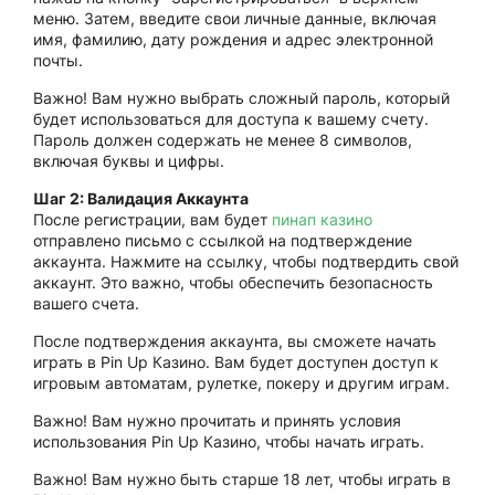
меню. Затем, введите свои личные данные, включая
имя, фамилию, дату рождения и адрес электронной
почты.
Важно! Вам нужно выбрать сложный пароль, который
будет использоваться для доступа к вашему счету.
Пароль должен содержать не менее 8 символов,
включая буквы и цифры.
Шаг 2: Валидация Аккаунта
После регистрации, вам будет
пинап казино
отправлено письмо с ссылкой на подтверждение
аккаунта. Нажмите на ссылку, чтобы подтвердить свой
аккаунт. Это важно, чтобы обеспечить безопасность
вашего счета.
После подтверждения аккаунта, вы сможете начать
играть в Pin Up Казино. Вам будет доступен доступ к
игровым автоматам, рулетке, покеру и другим играм.
Важно! Вам нужно прочитать и принять условия
использования Pin Up Казино, чтобы начать играть.
Важно! Вам нужно быть старше 18 лет, чтобы играть в