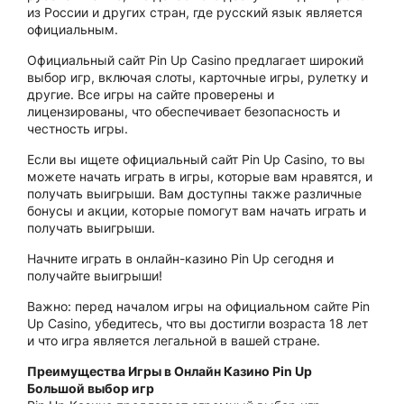
из России и других стран, где русский язык является
официальным.
Официальный сайт Pin Up Casino предлагает широкий
выбор игр, включая слоты, карточные игры, рулетку и
другие. Все игры на сайте проверены и
лицензированы, что обеспечивает безопасность и
честность игры.
Если вы ищете официальный сайт Pin Up Casino, то вы
можете начать играть в игры, которые вам нравятся, и
получать выигрыши. Вам доступны также различные
бонусы и акции, которые помогут вам начать играть и
получать выигрыши.
Начните играть в онлайн-казино Pin Up сегодня и
получайте выигрыши!
Важно: перед началом игры на официальном сайте Pin
Up Casino, убедитесь, что вы достигли возраста 18 лет
и что игра является легальной в вашей стране.
Преимущества Игры в Онлайн Казино Pin Up
Большой выбор игр