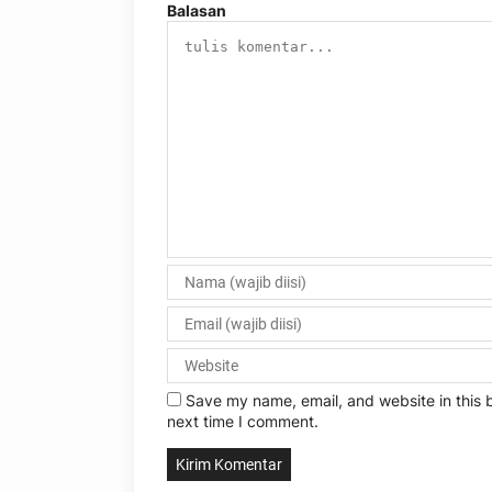
Balasan
Save my name, email, and website in this 
next time I comment.