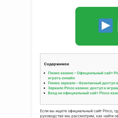
Содержимое
Пинко казино – Официальный сайт Pi
играть онлайн
Пинко зеркало – безопасный доступ 
Зеркало Pinco казино: доступ к игра
Вход на официальный сайт Pinco каз
Если вы ищете официальный сайт Pinco, гд
руководстве мы рассмотрим, как найти оф