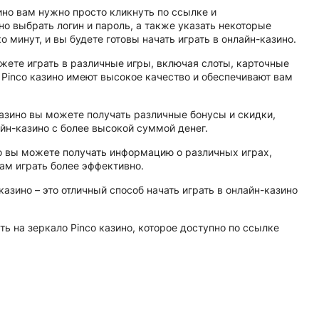
ино вам нужно просто кликнуть по ссылке и
о выбрать логин и пароль, а также указать некоторые
о минут, и вы будете готовы начать играть в онлайн-казино.
жете играть в различные игры, включая слоты, карточные
е Pinco казино имеют высокое качество и обеспечивают вам
казино вы можете получать различные бонусы и скидки,
айн-казино с более высокой суммой денег.
но вы можете получать информацию о различных играх,
вам играть более эффективно.
казино – это отличный способ начать играть в онлайн-казино
ь на зеркало Pinco казино, которое доступно по ссылке