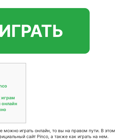
ИГРАТЬ
nco
к играм
м онлайн
ино
е можно играть онлайн, то вы на правом пути. В этом
ициальный сайт Pinco, а также как играть на нем.