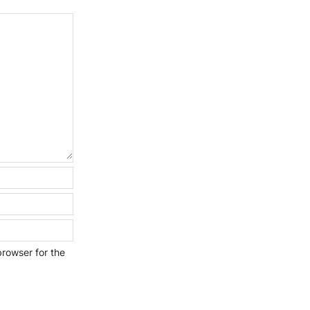
browser for the