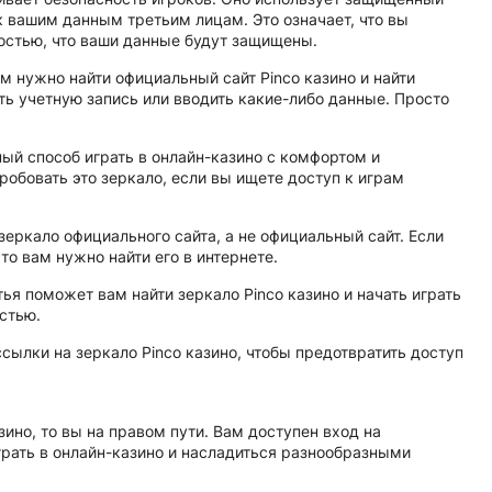
к вашим данным третьим лицам. Это означает, что вы
ностью, что ваши данные будут защищены.
ам нужно найти официальный сайт Pinco казино и найти
ть учетную запись или вводить какие-либо данные. Просто
чный способ играть в онлайн-казино с комфортом и
обовать это зеркало, если вы ищете доступ к играм
 зеркало официального сайта, а не официальный сайт. Если
то вам нужно найти его в интернете.
ья поможет вам найти зеркало Pinco казино и начать играть
стью.
сылки на зеркало Pinco казино, чтобы предотвратить доступ
ино, то вы на правом пути. Вам доступен вход на
грать в онлайн-казино и насладиться разнообразными