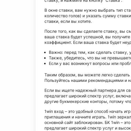
ставку, и нажмите на кнопку “Ставка”.
В окне ставки, вам нужно выбрать тип ста
количество голов) и указать сумму ставк
ставки, если вы хотите.
После того, как вы сделаете ставку, вы 
ваша ставка будет успешной, вы получит
коэффициент. Если ваша ставка будет неу
Важно: перед тем, как сделать ставку, 
Также, убедитесь, что вы не превышае
Если у вас возникнут вопросы или проб
Таким образом, вы можете легко сделать с
Пользуйтесь нашими рекомендациями и н
Если вы ищете надежный партнера для сво
предлагает широкий спектр услуг, включая
другие букмекерские конторы, потому что
1win вход – это удобный способ начать иг
приглашения и начните играть. 1win зерка
основной сайт заблокирован. БК 1win – эт
предлагает широкий спектр услуг и высо