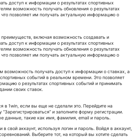
чать доступ к информации о результатах спортивных
телям возможность получать обновления о результатах
 что позволяет им получать актуальную информацию о
о преимуществ, включая возможность создавать и
чать доступ к информации о результатах спортивных
телям возможность получать обновления о результатах
 что позволяет им получать актуальную информацию о
ям возможность получать доступ к информации о ставках, а
 спортивных событий в реальном времени. Это позволяет
рмацию о результатах спортивных событий и принимать
ании своих ставок.
 в 1win, если вы еще не сделали это. Перейдите на
у “Зарегистрироваться” и заполните форму регистрации.
 данные, такие как имя, фамилия, email и пароль.
 в свой аккаунт, используя логин и пароль. Войдя в аккаунт,
соревнований. Выберите тот, на который вы хотите сделать