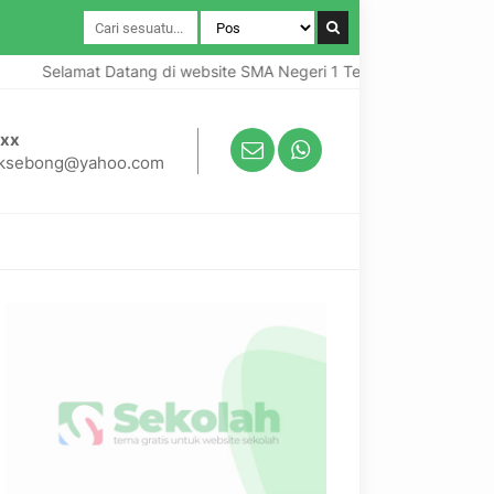
Selamat Datang di website SMA Negeri 1 Teluk Sebong
Sel
xxx
uksebong@yahoo.com