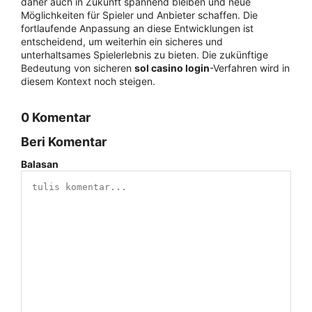
daher auch in Zukunft spannend bleiben und neue
Möglichkeiten für Spieler und Anbieter schaffen. Die
fortlaufende Anpassung an diese Entwicklungen ist
entscheidend, um weiterhin ein sicheres und
unterhaltsames Spielerlebnis zu bieten. Die zukünftige
Bedeutung von sicheren
sol casino login
-Verfahren wird in
diesem Kontext noch steigen.
0 Komentar
Beri Komentar
Balasan