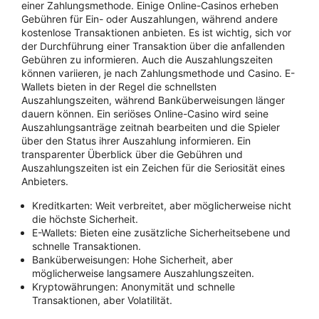
einer Zahlungsmethode. Einige Online-Casinos erheben
Gebühren für Ein- oder Auszahlungen, während andere
kostenlose Transaktionen anbieten. Es ist wichtig, sich vor
der Durchführung einer Transaktion über die anfallenden
Gebühren zu informieren. Auch die Auszahlungszeiten
können variieren, je nach Zahlungsmethode und Casino. E-
Wallets bieten in der Regel die schnellsten
Auszahlungszeiten, während Banküberweisungen länger
dauern können. Ein seriöses Online-Casino wird seine
Auszahlungsanträge zeitnah bearbeiten und die Spieler
über den Status ihrer Auszahlung informieren. Ein
transparenter Überblick über die Gebühren und
Auszahlungszeiten ist ein Zeichen für die Seriosität eines
Anbieters.
Kreditkarten: Weit verbreitet, aber möglicherweise nicht
die höchste Sicherheit.
E-Wallets: Bieten eine zusätzliche Sicherheitsebene und
schnelle Transaktionen.
Banküberweisungen: Hohe Sicherheit, aber
möglicherweise langsamere Auszahlungszeiten.
Kryptowährungen: Anonymität und schnelle
Transaktionen, aber Volatilität.