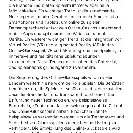
die Branche und bieten Spielern immer wieder neue
Möglichkeiten. Ein wichtiger Trend ist die zunehmende
Nutzung von mobilen Geräten. Immer mehr Spieler nutzen
Smartphones und Tablets, um online zu spielen.
Dementsprechend entwickeln Online-Casinos zunehmend
mobile Apps und optimieren ihre Websites für mobile
Geräte. Ein weiterer wichtiger Trend ist die Integration von
Virtual Reality (VR) und Augmented Reality (AR) in das
Online-Glücksspiel. VR und AR ermöglichen es Spielern, in
immersive und realitätsnahe Spielumgebungen
einzutauchen. Diese Technologien haben das Potenzial,
das Spielerlebnis grundlegend zu verändern.
Die Regulierung des Online-Glücksspiels wird in vielen
Ländern weiterhin eine wichtige Rolle spielen. Die Behörden
bemühen sich, die Spieler zu schützen und sicherzustellen,
dass die Branche fair und transparent funktioniert. Die
Einführung neuer Technologien, wie beispielsweise
Blockchain, könnte ebenfalls Auswirkungen auf die Zukunft
des Online-Glücksspiels haben. Blockchain könnte
beispielsweise verwendet werden, um die Transparenz und
Sicherheit von Glücksspielen zu erhöhen und Betrug zu
verhindern. Die Entwicklung des Online-Glücksspiels wird