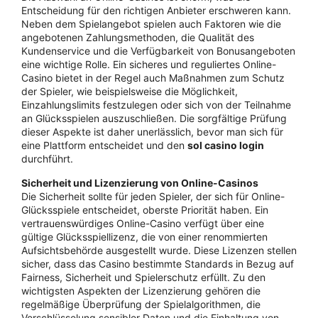
Entscheidung für den richtigen Anbieter erschweren kann.
Neben dem Spielangebot spielen auch Faktoren wie die
angebotenen Zahlungsmethoden, die Qualität des
Kundenservice und die Verfügbarkeit von Bonusangeboten
eine wichtige Rolle. Ein sicheres und reguliertes Online-
Casino bietet in der Regel auch Maßnahmen zum Schutz
der Spieler, wie beispielsweise die Möglichkeit,
Einzahlungslimits festzulegen oder sich von der Teilnahme
an Glücksspielen auszuschließen. Die sorgfältige Prüfung
dieser Aspekte ist daher unerlässlich, bevor man sich für
eine Plattform entscheidet und den
sol casino login
durchführt.
Sicherheit und Lizenzierung von Online-Casinos
Die Sicherheit sollte für jeden Spieler, der sich für Online-
Glücksspiele entscheidet, oberste Priorität haben. Ein
vertrauenswürdiges Online-Casino verfügt über eine
gültige Glücksspiellizenz, die von einer renommierten
Aufsichtsbehörde ausgestellt wurde. Diese Lizenzen stellen
sicher, dass das Casino bestimmte Standards in Bezug auf
Fairness, Sicherheit und Spielerschutz erfüllt. Zu den
wichtigsten Aspekten der Lizenzierung gehören die
regelmäßige Überprüfung der Spielalgorithmen, die
Verschlüsselung sensibler Daten und die Einhaltung von