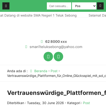
atang di website SMA Negeri 1 Teluk Sebong
Selamat Datang
62 8000 xxx
sman1teluksebong@yahoo.com
Anda ada di :
Beranda
-
Post
-
Vertrauenswürdige_Plattformen_für_Online_Glücksspiel_mit_sol_
Vertrauenswürdige_Plattformen_f
Diterbitkan :
Tuesday, 30 June 2026
- Kategori :
Post