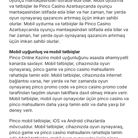
oyunçu məntəqəsindən istifadə edə bilər. Mobil uydurma
və tətbiqlər ilə Pinco Casino Azərbaycanda oyunçu
məntəqəsindən istifadə edə bilər və hər zaman, hər yerdə
oyun oynayaraq qazancını artırmaq üçün imkan sahibi
olurlar. Mobil uydurma və tətbiqlər ilə Pinco Casino
Azərbaycanda oyunçu məntəqəsindən istifadə edə bilər və
hər zaman, hər yerdə oyun oynayaraq qazancını artırmaq
üçün imkan sahibi olurlar.
Mobil uyğunluq və mobil tətbiqlər
Pinco Online Kazino mobil uyğunluğunu əsasda əhəmiyyətli
kənarda saxlayır. Mobil tətbiqlər, cihazınızda oyun
oynayaraq, pinco game və pinco casino məhsullarını
rahatlıqla təmin edir. Mobil tətbiqlər, cihazınızda internet
bağlantısı varsa, her yerdə və her zamanda oyun
oynayaraq pinco promo code və pinco casino promo code
tərəfindən təqdim olunan təkliflərə daxil olmaq imkanı verir.
Mobil tətbiqlər, mobil oyun oynayıcılar üçün pinco casino və
pinco məhsullarını daha yaxşı təmin edir və daha yaxşı bir
deney verir.
Pinco mobil tətbiqlər, iOS və Android cihazlarda
mövcuddur. Mobil tətbiqlər, cihazınızda oyun oynayaraq,
pinco game və pinco casino məhsullarını rahatlıqla təmin