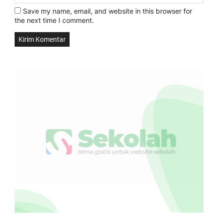
Save my name, email, and website in this browser for
the next time I comment.