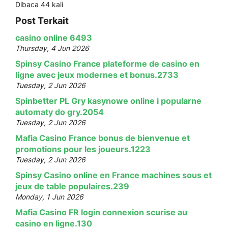
Dibaca 44 kali
Post Terkait
casino online 6493
Thursday, 4 Jun 2026
Spinsy Casino France plateforme de casino en
ligne avec jeux modernes et bonus.2733
Tuesday, 2 Jun 2026
Spinbetter PL Gry kasynowe online i popularne
automaty do gry.2054
Tuesday, 2 Jun 2026
Mafia Casino France bonus de bienvenue et
promotions pour les joueurs.1223
Tuesday, 2 Jun 2026
Spinsy Casino online en France machines sous et
jeux de table populaires.239
Monday, 1 Jun 2026
Mafia Casino FR login connexion scurise au
casino en ligne.130