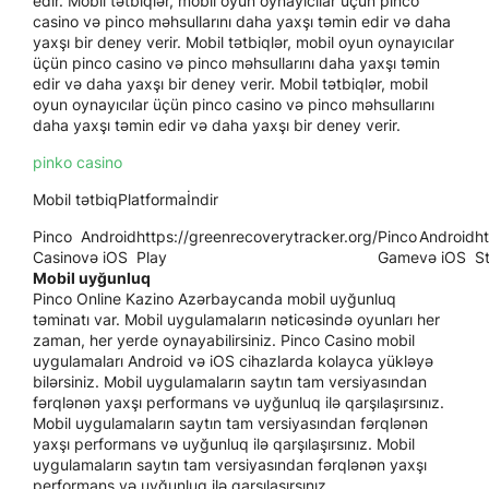
edir. Mobil tətbiqlər, mobil oyun oynayıcılar üçün pinco
casino və pinco məhsullarını daha yaxşı təmin edir və daha
yaxşı bir deney verir. Mobil tətbiqlər, mobil oyun oynayıcılar
üçün pinco casino və pinco məhsullarını daha yaxşı təmin
edir və daha yaxşı bir deney verir. Mobil tətbiqlər, mobil
oyun oynayıcılar üçün pinco casino və pinco məhsullarını
daha yaxşı təmin edir və daha yaxşı bir deney verir.
pinko casino
Mobil tətbiqPlatformaİndir
Pinco
Android
https://greenrecoverytracker.org/
Pinco
Android
h
Casino
və iOS
Play
Game
və iOS
S
Mobil uyğunluq
Pinco Online Kazino Azərbaycanda mobil uyğunluq
təminatı var. Mobil uygulamaların nəticəsində oyunları her
zaman, her yerde oynayabilirsiniz. Pinco Casino mobil
uygulamaları Android və iOS cihazlarda kolayca yükləyə
bilərsiniz. Mobil uygulamaların saytın tam versiyasından
fərqlənən yaxşı performans və uyğunluq ilə qarşılaşırsınız.
Mobil uygulamaların saytın tam versiyasından fərqlənən
yaxşı performans və uyğunluq ilə qarşılaşırsınız. Mobil
uygulamaların saytın tam versiyasından fərqlənən yaxşı
performans və uyğunluq ilə qarşılaşırsınız.