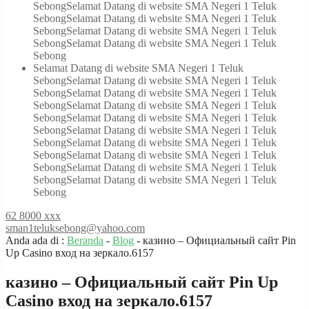
Sebong
Selamat Datang di website SMA Negeri 1 Teluk
Sebong
Selamat Datang di website SMA Negeri 1 Teluk
Sebong
Selamat Datang di website SMA Negeri 1 Teluk
Sebong
Selamat Datang di website SMA Negeri 1 Teluk
Sebong
Selamat Datang di website SMA Negeri 1 Teluk
Sebong
Selamat Datang di website SMA Negeri 1 Teluk
Sebong
Selamat Datang di website SMA Negeri 1 Teluk
Sebong
Selamat Datang di website SMA Negeri 1 Teluk
Sebong
Selamat Datang di website SMA Negeri 1 Teluk
Sebong
Selamat Datang di website SMA Negeri 1 Teluk
Sebong
Selamat Datang di website SMA Negeri 1 Teluk
Sebong
Selamat Datang di website SMA Negeri 1 Teluk
Sebong
Selamat Datang di website SMA Negeri 1 Teluk
Sebong
Selamat Datang di website SMA Negeri 1 Teluk
Sebong
62 8000 xxx
sman1teluksebong@yahoo.com
Anda ada di :
Beranda
-
Blog
-
казино – Официальный сайт Pin
Up Casino вход на зеркало.6157
казино – Официальный сайт Pin Up
Casino вход на зеркало.6157