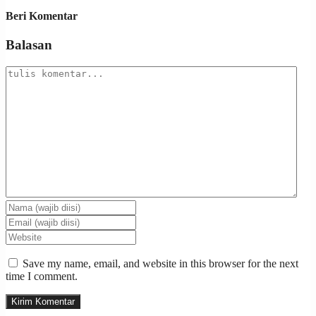
Beri Komentar
Balasan
Save my name, email, and website in this browser for the next
time I comment.