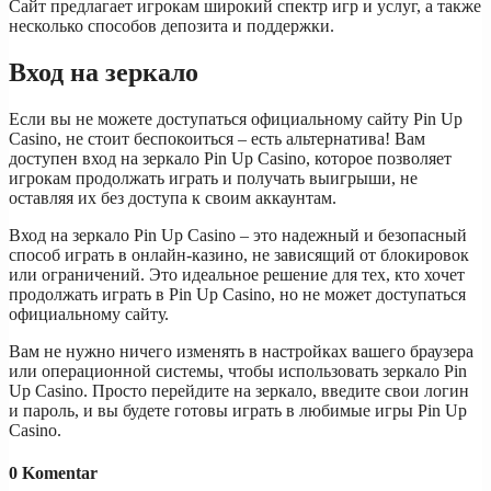
Сайт предлагает игрокам широкий спектр игр и услуг, а также
несколько способов депозита и поддержки.
Вход на зеркало
Если вы не можете доступаться официальному сайту Pin Up
Casino, не стоит беспокоиться – есть альтернатива! Вам
доступен вход на зеркало Pin Up Casino, которое позволяет
игрокам продолжать играть и получать выигрыши, не
оставляя их без доступа к своим аккаунтам.
Вход на зеркало Pin Up Casino – это надежный и безопасный
способ играть в онлайн-казино, не зависящий от блокировок
или ограничений. Это идеальное решение для тех, кто хочет
продолжать играть в Pin Up Casino, но не может доступаться
официальному сайту.
Вам не нужно ничего изменять в настройках вашего браузера
или операционной системы, чтобы использовать зеркало Pin
Up Casino. Просто перейдите на зеркало, введите свои логин
и пароль, и вы будете готовы играть в любимые игры Pin Up
Casino.
0 Komentar