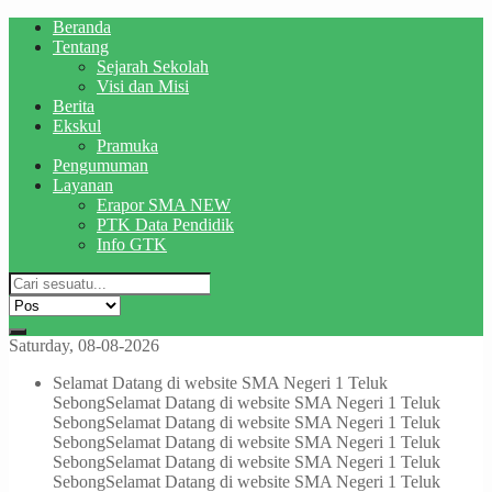
Beranda
Tentang
Sejarah Sekolah
Visi dan Misi
Berita
Ekskul
Pramuka
Pengumuman
Layanan
Erapor SMA NEW
PTK Data Pendidik
Info GTK
Saturday, 08-08-2026
Selamat Datang di website SMA Negeri 1 Teluk
Sebong
Selamat Datang di website SMA Negeri 1 Teluk
Sebong
Selamat Datang di website SMA Negeri 1 Teluk
Sebong
Selamat Datang di website SMA Negeri 1 Teluk
Sebong
Selamat Datang di website SMA Negeri 1 Teluk
Sebong
Selamat Datang di website SMA Negeri 1 Teluk