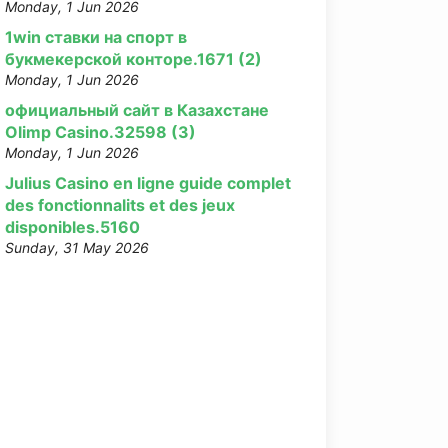
Monday, 1 Jun 2026
1win ставки на спорт в
букмекерской конторе.1671 (2)
Monday, 1 Jun 2026
официальный сайт в Казахстане
Olimp Casino.32598 (3)
Monday, 1 Jun 2026
Julius Casino en ligne guide complet
des fonctionnalits et des jeux
disponibles.5160
Sunday, 31 May 2026