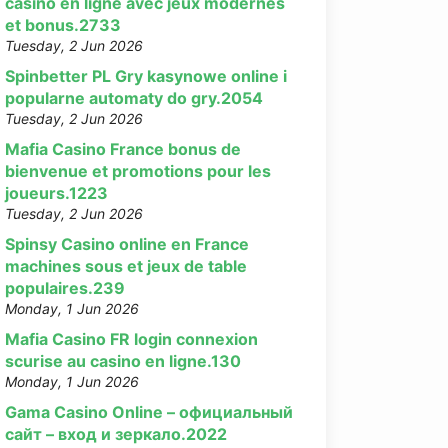
casino en ligne avec jeux modernes
et bonus.2733
Tuesday, 2 Jun 2026
Spinbetter PL Gry kasynowe online i
popularne automaty do gry.2054
Tuesday, 2 Jun 2026
Mafia Casino France bonus de
bienvenue et promotions pour les
joueurs.1223
Tuesday, 2 Jun 2026
Spinsy Casino online en France
machines sous et jeux de table
populaires.239
Monday, 1 Jun 2026
Mafia Casino FR login connexion
scurise au casino en ligne.130
Monday, 1 Jun 2026
Gama Casino Online – официальный
сайт – вход и зеркало.2022