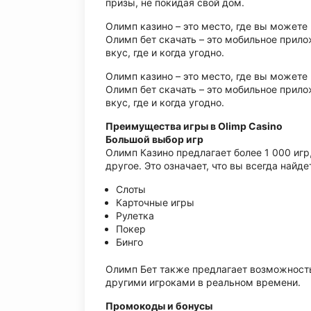
призы, не покидая свой дом.
Олимп казино – это место, где вы можете 
Олимп бет скачать – это мобильное прилож
вкус, где и когда угодно.
Олимп казино – это место, где вы можете 
Олимп бет скачать – это мобильное прилож
вкус, где и когда угодно.
Преимущества игры в Olimp Casino
Большой выбор игр
Олимп Казино предлагает более 1 000 игр,
другое. Это означает, что вы всегда найде
Слоты
Карточные игры
Рулетка
Покер
Бинго
Олимп Бет также предлагает возможность 
другими игроками в реальном времени.
Промокоды и бонусы