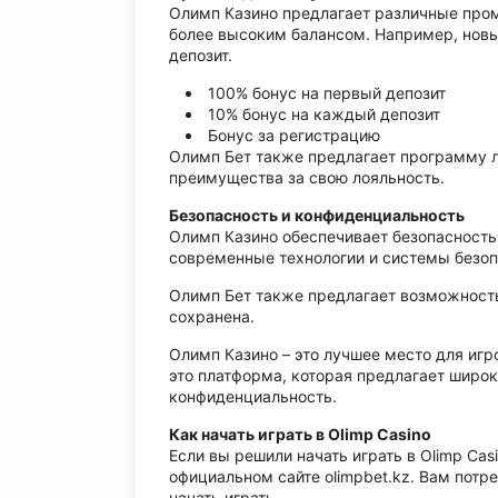
Олимп Казино предлагает различные пром
более высоким балансом. Например, новы
депозит.
100% бонус на первый депозит
10% бонус на каждый депозит
Бонус за регистрацию
Олимп Бет также предлагает программу л
преимущества за свою лояльность.
Безопасность и конфиденциальность
Олимп Казино обеспечивает безопасность
современные технологии и системы безоп
Олимп Бет также предлагает возможность 
сохранена.
Олимп Казино – это лучшее место для иг
это платформа, которая предлагает широк
конфиденциальность.
Как начать играть в Olimp Casino
Если вы решили начать играть в Olimp Cas
официальном сайте olimpbet.kz. Вам потре
начать играть.