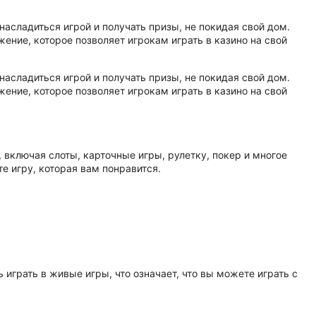
насладиться игрой и получать призы, не покидая свой дом.
ение, которое позволяет игрокам играть в казино на свой
насладиться игрой и получать призы, не покидая свой дом.
ение, которое позволяет игрокам играть в казино на свой
 включая слоты, карточные игры, рулетку, покер и многое
те игру, которая вам понравится.
играть в живые игры, что означает, что вы можете играть с