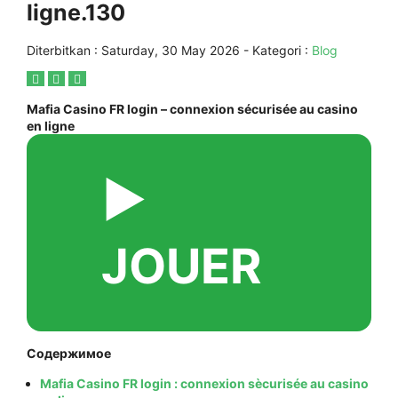
ligne.130
Diterbitkan :
Saturday, 30 May 2026
- Kategori :
Blog
Mafia Casino FR login – connexion sécurisée au casino
en ligne
▶️
JOUER
Содержимое
Mafia Casino FR login : connexion sècurisée au casino