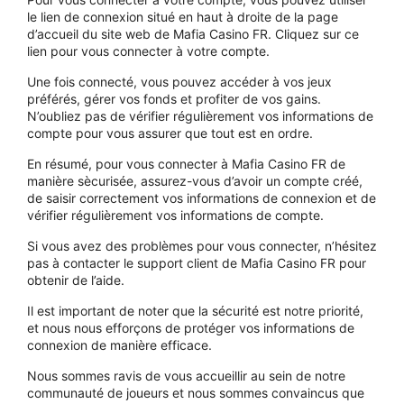
le lien de connexion situé en haut à droite de la page
d’accueil du site web de Mafia Casino FR. Cliquez sur ce
lien pour vous connecter à votre compte.
Une fois connecté, vous pouvez accéder à vos jeux
préférés, gérer vos fonds et profiter de vos gains.
N’oubliez pas de vérifier régulièrement vos informations de
compte pour vous assurer que tout est en ordre.
En résumé, pour vous connecter à Mafia Casino FR de
manière sècurisée, assurez-vous d’avoir un compte créé,
de saisir correctement vos informations de connexion et de
vérifier régulièrement vos informations de compte.
Si vous avez des problèmes pour vous connecter, n’hésitez
pas à contacter le support client de Mafia Casino FR pour
obtenir de l’aide.
Il est important de noter que la sécurité est notre priorité,
et nous nous efforçons de protéger vos informations de
connexion de manière efficace.
Nous sommes ravis de vous accueillir au sein de notre
communauté de joueurs et nous sommes convaincus que