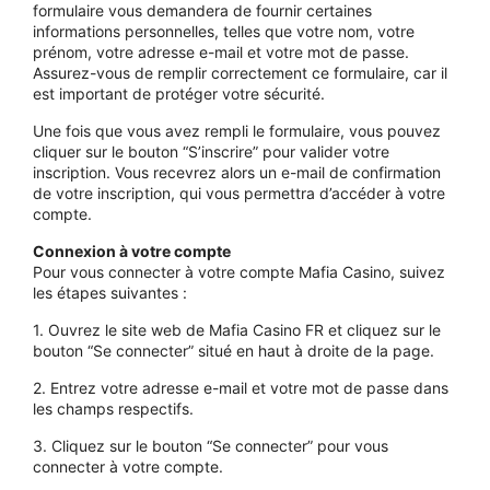
formulaire vous demandera de fournir certaines
informations personnelles, telles que votre nom, votre
prénom, votre adresse e-mail et votre mot de passe.
Assurez-vous de remplir correctement ce formulaire, car il
est important de protéger votre sécurité.
Une fois que vous avez rempli le formulaire, vous pouvez
cliquer sur le bouton “S’inscrire” pour valider votre
inscription. Vous recevrez alors un e-mail de confirmation
de votre inscription, qui vous permettra d’accéder à votre
compte.
Connexion à votre compte
Pour vous connecter à votre compte Mafia Casino, suivez
les étapes suivantes :
1. Ouvrez le site web de Mafia Casino FR et cliquez sur le
bouton “Se connecter” situé en haut à droite de la page.
2. Entrez votre adresse e-mail et votre mot de passe dans
les champs respectifs.
3. Cliquez sur le bouton “Se connecter” pour vous
connecter à votre compte.