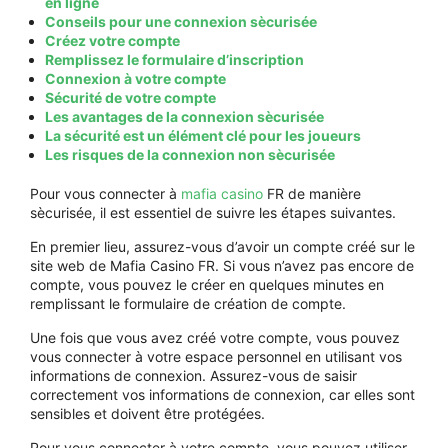
en ligne
Conseils pour une connexion sècurisée
Créez votre compte
Remplissez le formulaire d’inscription
Connexion à votre compte
Sécurité de votre compte
Les avantages de la connexion sècurisée
La sécurité est un élément clé pour les joueurs
Les risques de la connexion non sècurisée
Pour vous connecter à
mafia casino
FR de manière
sècurisée, il est essentiel de suivre les étapes suivantes.
En premier lieu, assurez-vous d’avoir un compte créé sur le
site web de Mafia Casino FR. Si vous n’avez pas encore de
compte, vous pouvez le créer en quelques minutes en
remplissant le formulaire de création de compte.
Une fois que vous avez créé votre compte, vous pouvez
vous connecter à votre espace personnel en utilisant vos
informations de connexion. Assurez-vous de saisir
correctement vos informations de connexion, car elles sont
sensibles et doivent être protégées.
Pour vous connecter à votre compte, vous pouvez utiliser