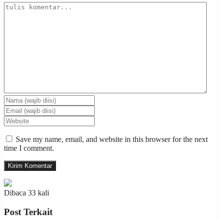
Save my name, email, and website in this browser for the next
time I comment.
Dibaca 33 kali
Post Terkait