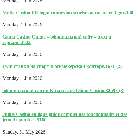
Monday, 1 Jun 2026
Mafia Casino FR login connexion scurise au casino en ligne.130
Monday, 1 Jun 2026
Gama Casino Online – официальный сайт – вход и
зеркало.2022
Monday, 1 Jun 2026
1win ставки на спорт в букмекерской конторе.1671 (2)
Monday, 1 Jun 2026
официальный сайт в Казахстане Olimp Casino.32598 (3)
Monday, 1 Jun 2026
Julius Casino en ligne guide complet des fonctionnalits et des
jeux disponibles.5160
Sunday, 31 May 2026