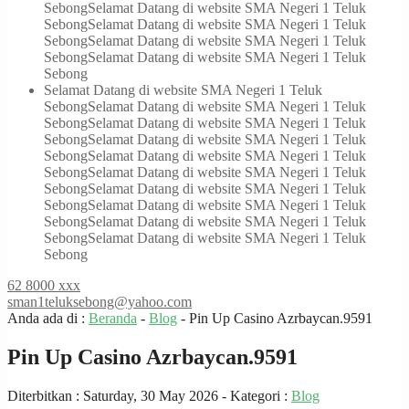
Sebong
Selamat Datang di website SMA Negeri 1 Teluk
Sebong
Selamat Datang di website SMA Negeri 1 Teluk
Sebong
Selamat Datang di website SMA Negeri 1 Teluk
Sebong
Selamat Datang di website SMA Negeri 1 Teluk
Sebong
Selamat Datang di website SMA Negeri 1 Teluk
Sebong
Selamat Datang di website SMA Negeri 1 Teluk
Sebong
Selamat Datang di website SMA Negeri 1 Teluk
Sebong
Selamat Datang di website SMA Negeri 1 Teluk
Sebong
Selamat Datang di website SMA Negeri 1 Teluk
Sebong
Selamat Datang di website SMA Negeri 1 Teluk
Sebong
Selamat Datang di website SMA Negeri 1 Teluk
Sebong
Selamat Datang di website SMA Negeri 1 Teluk
Sebong
Selamat Datang di website SMA Negeri 1 Teluk
Sebong
Selamat Datang di website SMA Negeri 1 Teluk
Sebong
62 8000 xxx
sman1teluksebong@yahoo.com
Anda ada di :
Beranda
-
Blog
-
Pin Up Casino Azrbaycan.9591
Pin Up Casino Azrbaycan.9591
Diterbitkan :
Saturday, 30 May 2026
- Kategori :
Blog