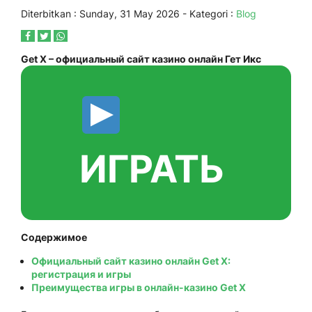
Diterbitkan :
Sunday, 31 May 2026
- Kategori :
Blog
Get X – официальный сайт казино онлайн Гет Икс
ИГРАТЬ
Содержимое
Официальный сайт казино онлайн Get X:
регистрация и игры
Преимущества игры в онлайн-казино Get X