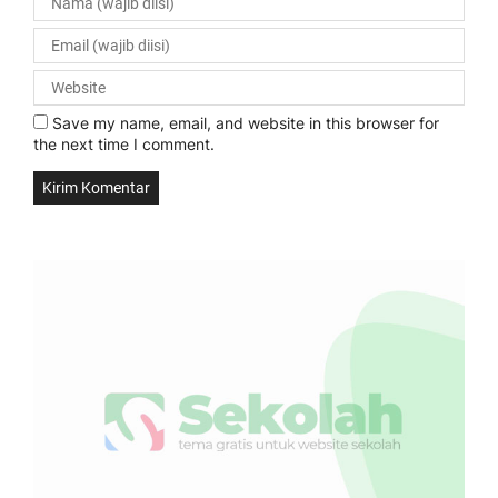
Save my name, email, and website in this browser for
the next time I comment.