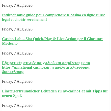
Friday, 7 Aug 2026
Indispensable guide pour comprendre le casino en ligne suisse
legal et choisir sereinement
Friday, 7 Aug 2026
Casino Lab – Slot Quick‑Play & Live Action per il Giocatore
Moderno
Friday, 7 Aug 2026
Εξαιρετικές στιγμές παιχνιδιού και ασφάλειας με το
https://spinational-casinos.gr, η απόλυτη πλατφόρμα
διασκέδασης
Friday, 7 Aug 2026
Einsteigerfreundlicher Leitfaden zu nv-casino1.at mit Tipps für
neuen Spaß
Friday, 7 Aug 2026