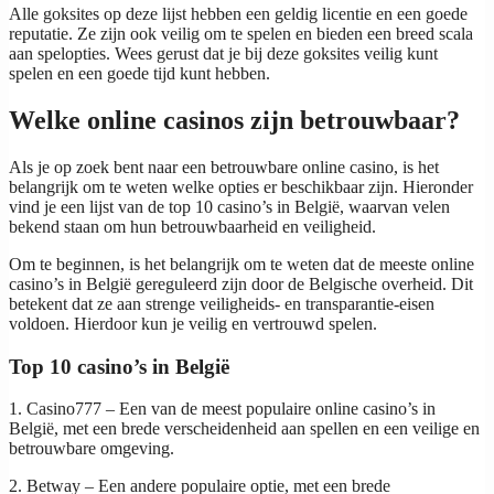
Alle goksites op deze lijst hebben een geldig licentie en een goede
reputatie. Ze zijn ook veilig om te spelen en bieden een breed scala
aan spelopties. Wees gerust dat je bij deze goksites veilig kunt
spelen en een goede tijd kunt hebben.
Welke online casinos zijn betrouwbaar?
Als je op zoek bent naar een betrouwbare online casino, is het
belangrijk om te weten welke opties er beschikbaar zijn. Hieronder
vind je een lijst van de top 10 casino’s in België, waarvan velen
bekend staan om hun betrouwbaarheid en veiligheid.
Om te beginnen, is het belangrijk om te weten dat de meeste online
casino’s in België gereguleerd zijn door de Belgische overheid. Dit
betekent dat ze aan strenge veiligheids- en transparantie-eisen
voldoen. Hierdoor kun je veilig en vertrouwd spelen.
Top 10 casino’s in België
1. Casino777 – Een van de meest populaire online casino’s in
België, met een brede verscheidenheid aan spellen en een veilige en
betrouwbare omgeving.
2. Betway – Een andere populaire optie, met een brede