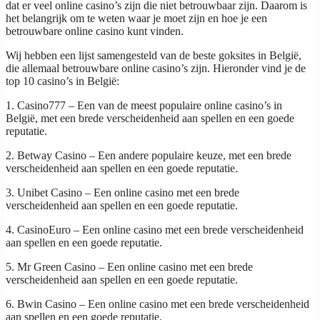
dat er veel online casino’s zijn die niet betrouwbaar zijn. Daarom is
het belangrijk om te weten waar je moet zijn en hoe je een
betrouwbare online casino kunt vinden.
Wij hebben een lijst samengesteld van de beste goksites in België,
die allemaal betrouwbare online casino’s zijn. Hieronder vind je de
top 10 casino’s in België:
1. Casino777 – Een van de meest populaire online casino’s in
België, met een brede verscheidenheid aan spellen en een goede
reputatie.
2. Betway Casino – Een andere populaire keuze, met een brede
verscheidenheid aan spellen en een goede reputatie.
3. Unibet Casino – Een online casino met een brede
verscheidenheid aan spellen en een goede reputatie.
4. CasinoEuro – Een online casino met een brede verscheidenheid
aan spellen en een goede reputatie.
5. Mr Green Casino – Een online casino met een brede
verscheidenheid aan spellen en een goede reputatie.
6. Bwin Casino – Een online casino met een brede verscheidenheid
aan spellen en een goede reputatie.