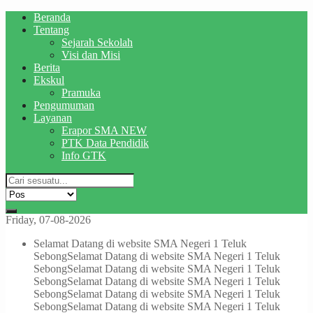
Beranda
Tentang
Sejarah Sekolah
Visi dan Misi
Berita
Ekskul
Pramuka
Pengumuman
Layanan
Erapor SMA NEW
PTK Data Pendidik
Info GTK
Friday, 07-08-2026
Selamat Datang di website SMA Negeri 1 Teluk
Sebong
Selamat Datang di website SMA Negeri 1 Teluk
Sebong
Selamat Datang di website SMA Negeri 1 Teluk
Sebong
Selamat Datang di website SMA Negeri 1 Teluk
Sebong
Selamat Datang di website SMA Negeri 1 Teluk
Sebong
Selamat Datang di website SMA Negeri 1 Teluk