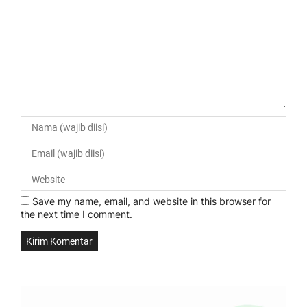
Save my name, email, and website in this browser for
the next time I comment.