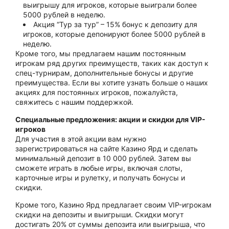
выигрышу для игроков, которые выиграли более
5000 рублей в неделю.
Акция “Тур за тур” – 15% бонус к депозиту для
игроков, которые депонируют более 5000 рублей в
неделю.
Кроме того, мы предлагаем нашим постоянным
игрокам ряд других преимуществ, таких как доступ к
спец-турнирам, дополнительные бонусы и другие
преимущества. Если вы хотите узнать больше о наших
акциях для постоянных игроков, пожалуйста,
свяжитесь с нашим поддержкой.
Специальные предложения: акции и скидки для VIP-
игроков
Для участия в этой акции вам нужно
зарегистрироваться на сайте Казино Ярд и сделать
минимальный депозит в 10 000 рублей. Затем вы
сможете играть в любые игры, включая слоты,
карточные игры и рулетку, и получать бонусы и
скидки.
Кроме того, Казино Ярд предлагает своим VIP-игрокам
скидки на депозиты и выигрыши. Скидки могут
достигать 20% от суммы депозита или выигрыша, что