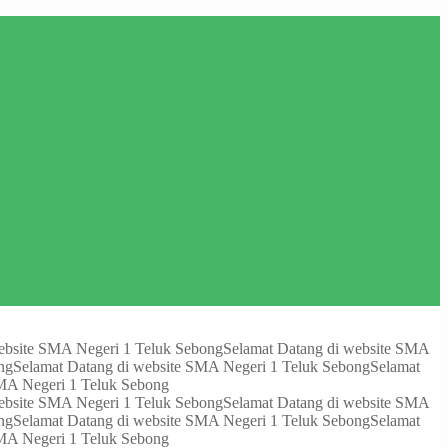
ebsite SMA Negeri 1 Teluk Sebong
Selamat Datang di website SMA
ng
Selamat Datang di website SMA Negeri 1 Teluk Sebong
Selamat
SMA Negeri 1 Teluk Sebong
ebsite SMA Negeri 1 Teluk Sebong
Selamat Datang di website SMA
ng
Selamat Datang di website SMA Negeri 1 Teluk Sebong
Selamat
SMA Negeri 1 Teluk Sebong