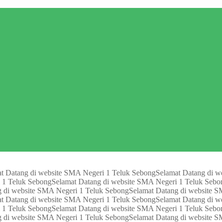
t Datang di website SMA Negeri 1 Teluk Sebong
Selamat Datang di w
 1 Teluk Sebong
Selamat Datang di website SMA Negeri 1 Teluk Sebo
g di website SMA Negeri 1 Teluk Sebong
Selamat Datang di website 
t Datang di website SMA Negeri 1 Teluk Sebong
Selamat Datang di w
 1 Teluk Sebong
Selamat Datang di website SMA Negeri 1 Teluk Sebo
g di website SMA Negeri 1 Teluk Sebong
Selamat Datang di website 