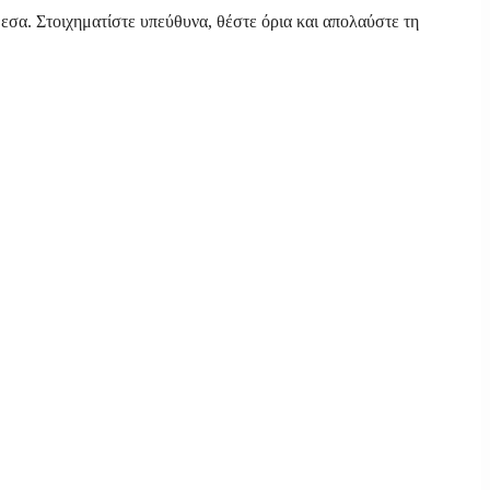
μεσα. Στοιχηματίστε υπεύθυνα, θέστε όρια και απολαύστε τη