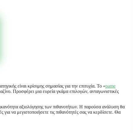
ηγικής είναι κρίσιμης σημασίας για την επιτυχία. Το «
pame
καζίνο. Προσφέρει μια ευρεία γκάμα επιλογών, ανταγωνιστικές
 ικανότητα αξιολόγησης των πιθανοτήτων. Η παρούσα ανάλυση θα
 για να μεγιστοποιήσετε τις πιθανότητές σας να κερδίσετε. Θα