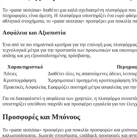
Το «pame stoixima» διαθέτει μια καλά σχεδιασμένη πλατφόρμα που 
πληροφορίες είναι άμεση. Η πλατφόρμα υποστηρίζει ένα ευρύ φάσμ
αθλητικά στοιχήματα, το «pame stoixima» προσφέρει μια ποικιλία π
Ασφάλεια και Αξιοπιστία
Ένα από τα πιο σημαντικά κριτήρια για την επιλογή μιας πλατφόρμας
τεχνολογικά μέτρα για την προστασία των προσωπικών και οικονομ
απάτης και μη εξουσιοδοτημένης πρόσβασης.
Χαρακτηριστικό
Περιγρα
Άδειες
Διαθέτει όλες τις απαιτούμενες άδειες λειτουρ
Κρυπτογράφηση
Χρησιμοποιεί προηγμένη κρυπτογράφηση SSL
Πρακτικές Ασφαλείας
Εφαρμόζει αυστηρά μέτρα ασφαλείας για την
Για να διασφαλιστεί η ασφάλεια των χρηστών, η πλατφόρμα συνιστ
υποστηρίζει υπεύθυνο παιχνίδι και προσφέρει εργαλεία για τον έλεγ
Προσφορές και Μπόνους
Το «pame stoixima» προσφέρει μια ποικιλία προσφορών και μπόνους
καλωσορίσματος, δωρεάν στοιχήματα, cashback προσφορές και ανταγ