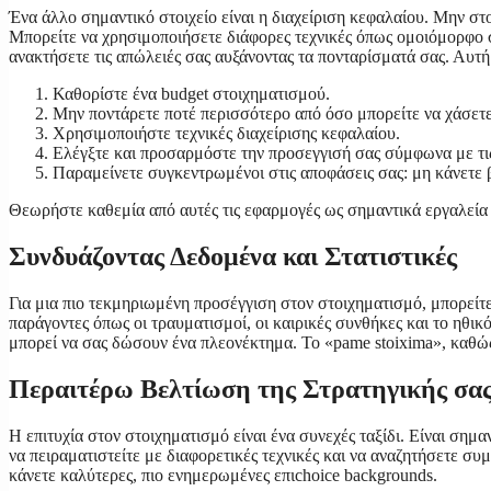
Ένα άλλο σημαντικό στοιχείο είναι η διαχείριση κεφαλαίου. Μην στ
Μπορείτε να χρησιμοποιήσετε διάφορες τεχνικές όπως ομοιόμορφο σ
ανακτήσετε τις απώλειές σας αυξάνοντας τα πονταρίσματά σας. Αυτή 
Καθορίστε ένα budget στοιχηματισμού.
Μην ποντάρετε ποτέ περισσότερο από όσο μπορείτε να χάσετε
Χρησιμοποιήστε τεχνικές διαχείρισης κεφαλαίου.
Ελέγξτε και προσαρμόστε την προσεγγισή σας σύμφωνα με τι
Παραμείνετε συγκεντρωμένοι στις αποφάσεις σας: μη κάνετε β
Θεωρήστε καθεμία από αυτές τις εφαρμογές ως σημαντικά εργαλεία
Συνδυάζοντας Δεδομένα και Στατιστικές
Για μια πιο τεκμηριωμένη προσέγγιση στον στοιχηματισμό, μπορείτ
παράγοντες όπως οι τραυματισμοί, οι καιρικές συνθήκες και το ηθι
μπορεί να σας δώσουν ένα πλεονέκτημα. Το «pame stoixima», καθώς
Περαιτέρω Βελτίωση της Στρατηγικής σα
Η επιτυχία στον στοιχηματισμό είναι ένα συνεχές ταξίδι. Είναι ση
να πειραματιστείτε με διαφορετικές τεχνικές και να αναζητήσετε 
κάνετε καλύτερες, πιο ενημερωμένες επιchoice backgrounds.