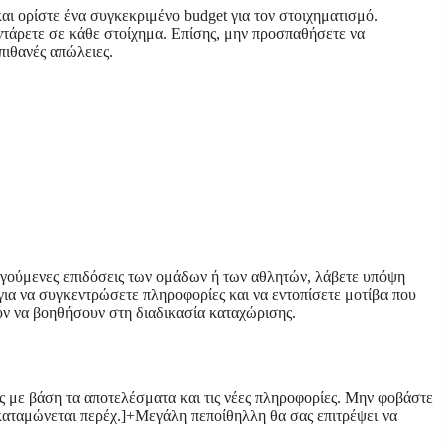
αι ορίστε ένα συγκεκριμένο budget για τον στοιχηματισμό.
ντάρετε σε κάθε στοίχημα. Επίσης, μην προσπαθήσετε να
πιθανές απώλειες.
οηγούμενες επιδόσεις των ομάδων ή των αθλητών, λάβετε υπόψη
για να συγκεντρώσετε πληροφορίες και να εντοπίσετε μοτίβα που
ύν να βοηθήσουν στη διαδικασία καταχώρισης.
ας με βάση τα αποτελέσματα και τις νέες πληροφορίες. Μην φοβάστε
 καταμώνεται περέχ.]+Μεγάλη πεποίθηλλη θα σας επιτρέψει να