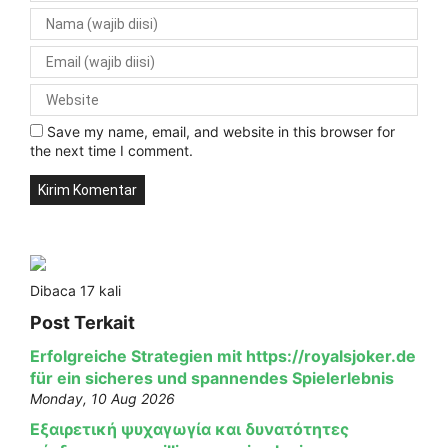
Save my name, email, and website in this browser for
the next time I comment.
Dibaca 17 kali
Post Terkait
Erfolgreiche Strategien mit https://royalsjoker.de
für ein sicheres und spannendes Spielerlebnis
Monday, 10 Aug 2026
Εξαιρετική ψυχαγωγία και δυνατότητες