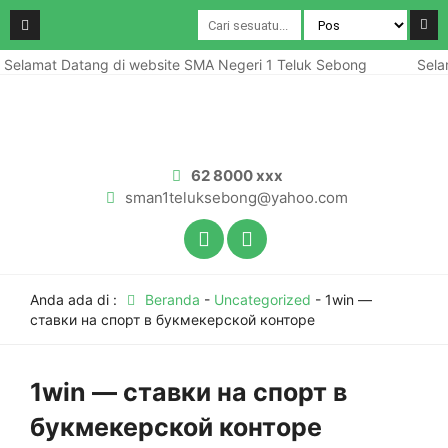
lamat Datang di website SMA Negeri 1 Teluk Sebong
Selamat
62 8000 xxx
sman1teluksebong@yahoo.com
Anda ada di :
Beranda
-
Uncategorized
-
1win —
ставки на спорт в букмекерской конторе
1win — ставки на спорт в
букмекерской конторе