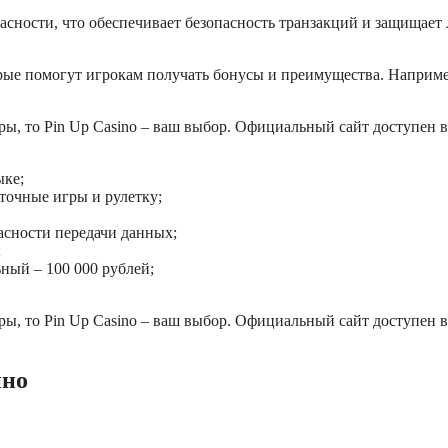
асности, что обеспечивает безопасность транзакций и защищае
торые помогут игрокам получать бонусы и преимущества. Наприм
ы, то Pin Up Casino – ваш выбор. Официальный сайт доступен в
ыке;
точные игры и рулетку;
асности передачи данных;
;
ный – 100 000 рублей;
ы, то Pin Up Casino – ваш выбор. Официальный сайт доступен в
ино