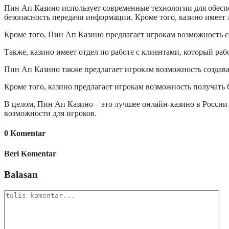
Пин Ап Казино использует современные технологии для обеспе
безопасность передачи информации. Кроме того, казино имеет 
Кроме того, Пин Ап Казино предлагает игрокам возможность с
Также, казино имеет отдел по работе с клиентами, который раб
Пин Ап Казино также предлагает игрокам возможность создава
Кроме того, казино предлагает игрокам возможность получать 
В целом, Пин Ап Казино – это лучшее онлайн-казино в России
возможности для игроков.
0 Komentar
Beri Komentar
Balasan