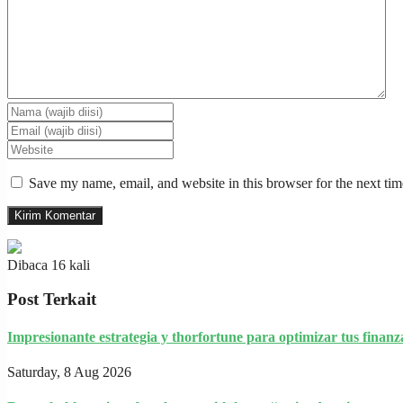
Save my name, email, and website in this browser for the next ti
Dibaca 16 kali
Post Terkait
Impresionante estrategia y thorfortune para optimizar tus finanz
Saturday, 8 Aug 2026