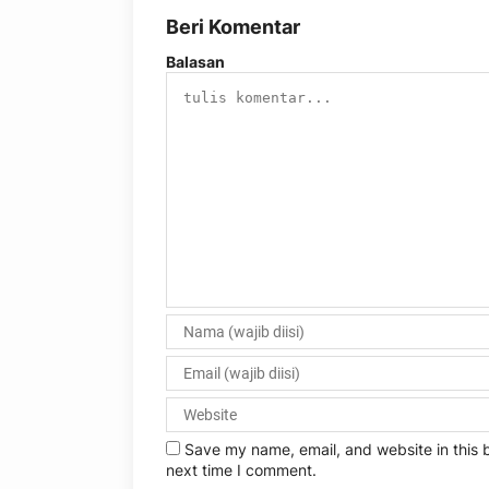
Beri Komentar
Balasan
Save my name, email, and website in this 
next time I comment.