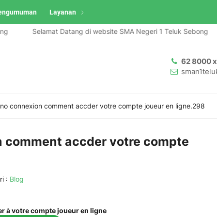
engumuman
Layanan
Selamat Datang di website SMA Negeri 1 Teluk Sebong
62 8000 
sman1tel
ino connexion comment accder votre compte joueur en ligne.298
n comment accder votre compte
i :
Blog
 à votre compte joueur en ligne