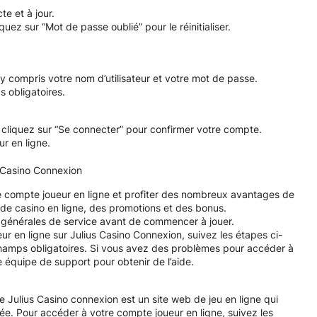
te et à jour.
uez sur “Mot de passe oublié” pour le réinitialiser.
, y compris votre nom d’utilisateur et votre mot de passe.
 obligatoires.
 cliquez sur “Se connecter” pour confirmer votre compte.
r en ligne.
 Casino Connexion
 compte joueur en ligne et profiter des nombreux avantages de
 de casino en ligne, des promotions et des bonus.
s générales de service avant de commencer à jouer.
r en ligne sur Julius Casino Connexion, suivez les étapes ci-
champs obligatoires. Si vous avez des problèmes pour accéder à
 équipe de support pour obtenir de l’aide.
 Julius Casino connexion est un site web de jeu en ligne qui
ée. Pour accéder à votre compte joueur en ligne, suivez les