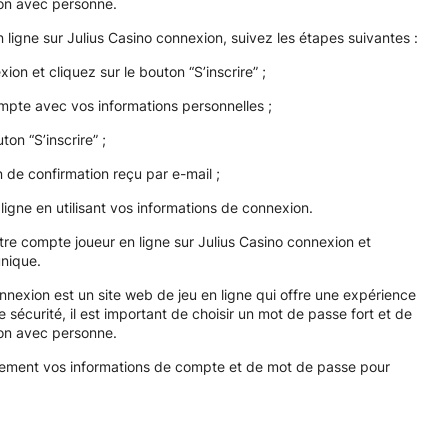
on avec personne.
ligne sur Julius Casino connexion, suivez les étapes suivantes :
xion et cliquez sur le bouton “S’inscrire” ;
ompte avec vos informations personnelles ;
on “S’inscrire” ;
n de confirmation reçu par e-mail ;
igne en utilisant vos informations de connexion.
tre compte joueur en ligne sur Julius Casino connexion et
nique.
onnexion est un site web de jeu en ligne qui offre une expérience
e sécurité, il est important de choisir un mot de passe fort et de
on avec personne.
ièrement vos informations de compte et de mot de passe pour