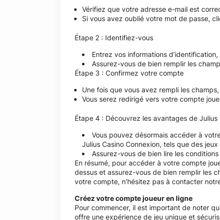
Vérifiez que votre adresse e-mail est correc
Si vous avez oublié votre mot de passe, cliq
Étape 2 : Identifiez-vous
Entrez vos informations d’identification
Assurez-vous de bien remplir les champs
Étape 3 : Confirmez votre compte
Une fois que vous avez rempli les champs,
Vous serez redirigé vers votre compte joueu
Étape 4 : Découvrez les avantages de Julius
Vous pouvez désormais accéder à votre
Julius Casino Connexion, tels que des jeux
Assurez-vous de bien lire les condition
En résumé, pour accéder à votre compte joueu
dessus et assurez-vous de bien remplir les 
votre compte, n’hésitez pas à contacter notre
Créez votre compte joueur en ligne
Pour commencer, il est important de noter que
offre une expérience de jeu unique et sécuris