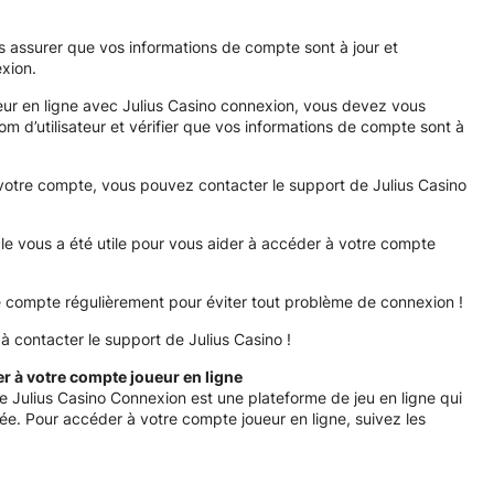
s assurer que vos informations de compte sont à jour et
xion.
ur en ligne avec Julius Casino connexion, vous devez vous
om d’utilisateur et vérifier que vos informations de compte sont à
otre compte, vous pouvez contacter le support de Julius Casino
le vous a été utile pour vous aider à accéder à votre compte
de compte régulièrement pour éviter tout problème de connexion !
à contacter le support de Julius Casino !
 à votre compte joueur en ligne
e Julius Casino Connexion est une plateforme de jeu en ligne qui
ée. Pour accéder à votre compte joueur en ligne, suivez les