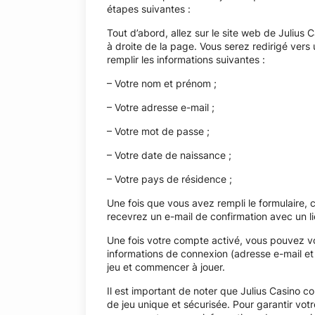
étapes suivantes :
Tout d’abord, allez sur le site web de Julius 
à droite de la page. Vous serez redirigé ver
remplir les informations suivantes :
– Votre nom et prénom ;
– Votre adresse e-mail ;
– Votre mot de passe ;
– Votre date de naissance ;
– Votre pays de résidence ;
Une fois que vous avez rempli le formulaire, c
recevrez un e-mail de confirmation avec un l
Une fois votre compte activé, vous pouvez vo
informations de connexion (adresse e-mail et
jeu et commencer à jouer.
Il est important de noter que Julius Casino c
de jeu unique et sécurisée. Pour garantir votr