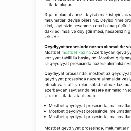
istifadə olunur.
Əgər məlumatlarınızı dəyişdirmək istəyirsiniz
məlumatları dəyişə bilərsiniz. Dəyişdirilmə pro
kimi, sayt sizin hesabınıza daxil olmaq üçün 
daxil edilməsi və dəyişdirilməsi, hesabınızın g
kritikdir.
Qeydiyyat prosesində nəzərə alınmalıdır və
Mostbet
mostbet kazino
Azerbaycan qeydiyyat
vəziyyət təhlili ilə başlayırıq. Mostbet giriş s
ilə qeydiyyat prosesində nəzərə alınmalıdır vəzi
Qeydiyyat prosesində, mostbet az qeydiyyat s
qeydiyyat prosesində nəzərə alınmalıdır vəziy
etmək və sifatlı şifrələr istifadə etmək lazı
azerbaycan saytlarında nəzərə alınmalıdır vəz
şifrələr istifadəsi təhlil edilir.
Mostbet qeydiyyat prosesində, məlumatların dü
Mostbet qeydiyyat prosesində, məlumatların dü
Mostbet qeydiyyat prosesində, məlumatların dü
Mostbet qeydiyyat prosesində, məlumatların düzgü