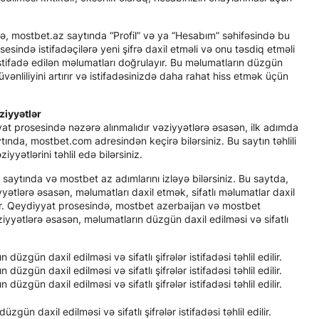
sə, mostbet.az saytında “Profil” və ya “Hesabım” səhifəsində bu
sesində istifadəçilərə yeni şifrə daxil etməli və onu təsdiq etməli
istifadə edilən məlumatları doğrulayır. Bu məlumatların düzgün
üvənliliyini artırır və istifadəsinizdə daha rahat hiss etmək üçün
ziyyətlər
 prosesində nəzərə alınmalıdır vəziyyətlərə əsasən, ilk adımda
aytında, mostbet.com adresindən keçirə bilərsiniz. Bu saytın təhlili
yyətlərini təhlil edə bilərsiniz.
aytında və mostbet az adımlarını izləyə bilərsiniz. Bu saytda,
yətlərə əsasən, məlumatları daxil etmək, sifatlı məlumatlar daxil
mdır. Qeydiyyat prosesində, mostbet azerbaijan və mostbet
iyyətlərə əsasən, məlumatların düzgün daxil edilməsi və sifatlı
zgün daxil edilməsi və sifatlı şifrələr istifadəsi təhlil edilir.
zgün daxil edilməsi və sifatlı şifrələr istifadəsi təhlil edilir.
zgün daxil edilməsi və sifatlı şifrələr istifadəsi təhlil edilir.
n daxil edilməsi və sifatlı şifrələr istifadəsi təhlil edilir.