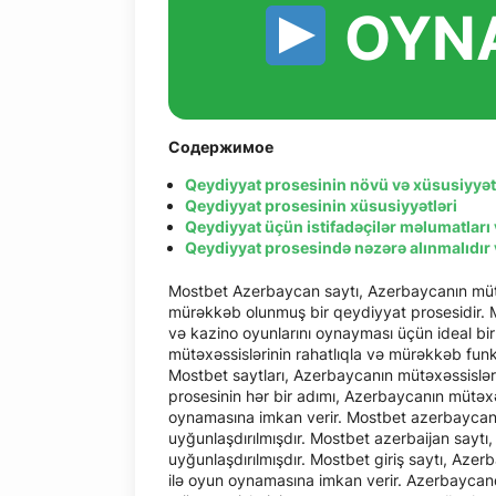
OYN
Содержимое
Qeydiyyat prosesinin növü və xüsusiyyət
Qeydiyyat prosesinin xüsusiyyətləri
Qeydiyyat üçün istifadəçilər məlumatları 
Qeydiyyat prosesində nəzərə alınmalıdır 
Mostbet Azerbaycan saytı, Azerbaycanın mütəx
mürəkkəb olunmuş bir qeydiyyat prosesidir. 
və kazino oyunlarını oynayması üçün ideal bi
mütəxəssislərinin rahatlıqla və mürəkkəb funk
Mostbet saytları, Azerbaycanın mütəxəssislər
prosesinin hər bir adımı, Azerbaycanın mütəxəs
oynamasına imkan verir. Mostbet azerbaycan
uyğunlaşdırılmışdır. Mostbet azerbaijan sayt
uyğunlaşdırılmışdır. Mostbet giriş saytı, Azer
ilə oyun oynamasına imkan verir. Azerbaycan