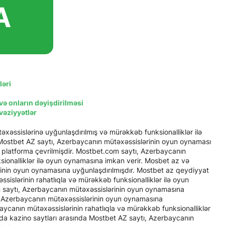
A
ləri
və onların dəyişdirilməsi
vəziyyətlər
əssislərinə uyğunlaşdırılmış və mürəkkəb funksionalliklər ilə
Mostbet AZ saytı, Azerbaycanın mütəxəssislərinin oyun oynaması
r platforma çevrilmişdir. Mostbet.com saytı, Azerbaycanın
sionalliklər ilə oyun oynamasına imkan verir. Mosbet az və
inin oyun oynamasına uyğunlaşdırılmışdır. Mostbet az qeydiyyat
sislərinin rahatlıqla və mürəkkəb funksionalliklər ilə oyun
 saytı, Azerbaycanın mütəxəssislərinin oyun oynamasına
ı, Azerbaycanın mütəxəssislərinin oyun oynamasına
baycanın mütəxəssislərinin rahatlıqla və mürəkkəb funksionalliklər
da kazino saytları arasında Mostbet AZ saytı, Azerbaycanın